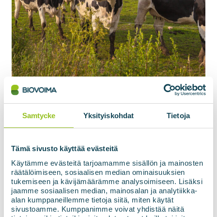
Behovet av förbehandling av
Samtycke
Yksityiskohdat
Tietoja
jordbruksmassor bestäms av
inmatningen
Tämä sivusto käyttää evästeitä
För att den mikrobiella processen i en
Käytämme evästeitä tarjoamamme sisällön ja mainosten
biogasanläggning ska fungera optimalt måste
räätälöimiseen, sosiaalisen median ominaisuuksien
fodret uppfylla vissa kriterier:
tukemiseen ja kävijämäärämme analysoimiseen. Lisäksi
jaamme sosiaalisen median, mainosalan ja analytiikka-
För växtbaserade foder, t.ex. gräs eller
alan kumppaneillemme tietoja siitä, miten käytät
sivustoamme. Kumppanimme voivat yhdistää näitä
förstörda rotfrukter, räcker det vanligtvis