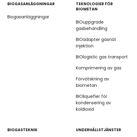
BIOGASANLÄGGNINGAR
TEKNOLOGIER FÖR
BIOMETAN
Biogasanläggningar
BIOuppgrade
gasbehandling
BIOadapter gasnät
injektion
BIOlogistic gas transport
Komprimering av gas
Förvätskning av
biometan
BIOliquefier för
kondensering av
koldioxid
BIOGASTEKNIK
UNDERHÅLLSTJÄNSTER