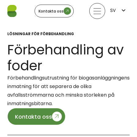
SV
Kontakta oss
FI
EN
LV
LÖSNINGAR FÖR FÖRBEHANDLING
LT
EE
Förbehandling av
NO
foder
Förbehandlingsutrustning för biogasanläggningens
inmatning för att separera de olika
avfallsströmmarna och minska storleken på
inmatningsbitarna.
Kontakta oss