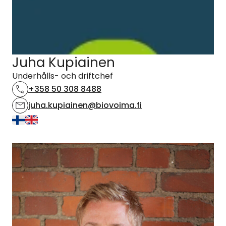
Juha Kupiainen
Underhålls- och driftchef
+358 50 308 8488
juha.kupiainen@biovoima.fi