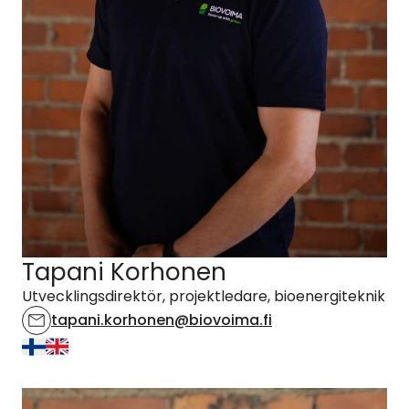
Tapani Korhonen
Utvecklingsdirektör, projektledare, bioenergiteknik
tapani.korhonen@biovoima.fi