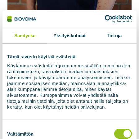
Mindaugas Venskus
Samtycke
Yksityiskohdat
Tietoja
Försäljningsingenjör, Baltikum
+370 664 44224
mindaugas.venskus@biovoima.fi
Tämä sivusto käyttää evästeitä
Käytämme evästeitä tarjoamamme sisällön ja mainosten
räätälöimiseen, sosiaalisen median ominaisuuksien
tukemiseen ja kävijämäärämme analysoimiseen. Lisäksi
jaamme sosiaalisen median, mainosalan ja analytiikka-
alan kumppaneillemme tietoja siitä, miten käytät
sivustoamme. Kumppanimme voivat yhdistää näitä
tietoja muihin tietoihin, joita olet antanut heille tai joita on
kerätty, kun olet käyttänyt heidän palvelujaan.
Suostumuksen
valinta
Välttämätön