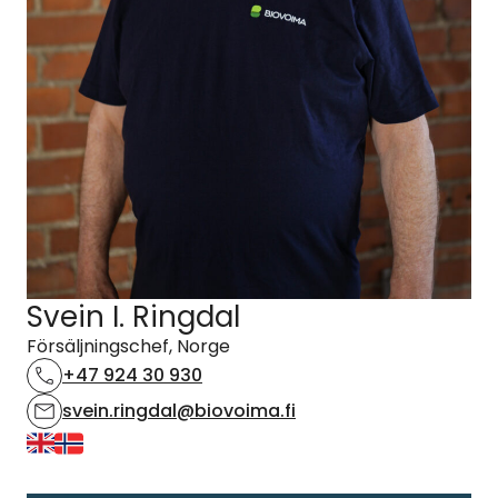
Svein I. Ringdal
Försäljningschef, Norge
+47 924 30 930
svein.ringdal@biovoima.fi