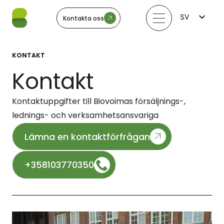
SV
Kontakta oss
FI
EN
LV
KONTAKT
LT
EE
Kontakt
NO
Kontaktuppgifter till Biovoimas försäljnings-,
lednings- och verksamhetsansvariga
Lämna en kontaktförfrågan
+358103770350