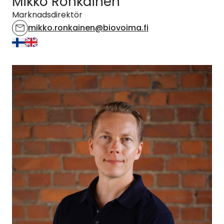
Mikko Ronkainen
Marknadsdirektör
mikko.ronkainen@biovoima.fi