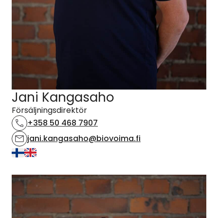
Jani Kangasaho
Försäljningsdirektör
+358 50 468 7907
jani.kangasaho@biovoima.fi