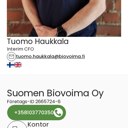
Tuomo Haukkala
Interim CFO
tuomo.haukkala@biovoima.fi
Suomen Biovoima Oy
Företags-ID 2665724-6
+358103770350
Kontor