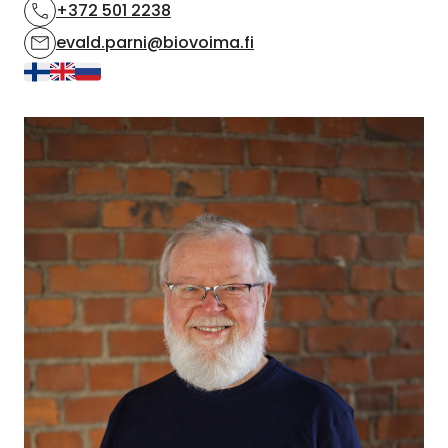
+372 501 2238
evald.parni@biovoima.fi