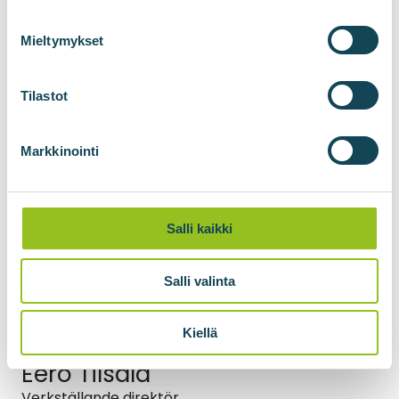
Mieltymykset
Tilastot
Markkinointi
Salli kaikki
Salli valinta
Kiellä
Eero Tilsala
Verkställande direktör