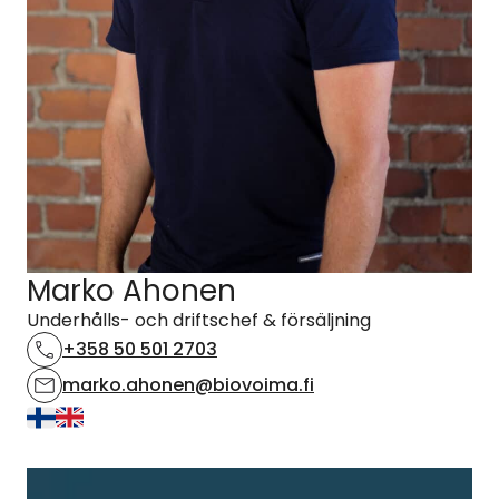
Marko Ahonen
Underhålls- och driftschef & försäljning
+358 50 501 2703
marko.ahonen@biovoima.fi