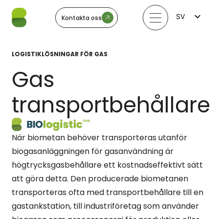
SV
Kontakta oss
FI
EN
LV
LOGISTIKLÖSNINGAR FÖR GAS
LT
EE
Gas
NO
transportbehållare
När biometan behöver transporteras utanför
biogasanläggningen för gasanvändning är
högtrycksgasbehållare ett kostnadseffektivt sätt
att göra detta. Den producerade biometanen
transporteras ofta med transportbehållare till en
gastankstation, till industriföretag som använder