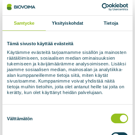
alla material- och transporttypgodkännanden
som krävs inom EU. Glasfiberbehållaren fungerar
bra på både korta och långa sträckor.
Samtycke
Yksityiskohdat
Tietoja
FÖRDELARNA MED KOMPOSITBEHÅLLARE:
Tämä sivusto käyttää evästeitä
Prisvärda Typ IV-tankar tillverkade av stark
Käytämme evästeitä tarjoamamme sisällön ja mainosten
och lätt glasfiberkomposit
räätälöimiseen, sosiaalisen median ominaisuuksien
Upp till 70 % lättare än stålcontainrar, lägre
tukemiseen ja kävijämäärämme analysoimiseen. Lisäksi
jaamme sosiaalisen median, mainosalan ja analytiikka-
specifik vikt ger lägre transportkostnader
alan kumppaneillemme tietoja siitä, miten käytät
Fyllningstryck upp till 300 bar
sivustoamme. Kumppanimme voivat yhdistää näitä
tietoja muihin tietoihin, joita olet antanut heille tai joita on
Upp till 42 350 liter vatten per behållare
kerätty, kun olet käyttänyt heidän palvelujaan.
Certifierad för driftstemperaturer på -40°C /
+65°C
Suostumuksen
Typgodkännanden enligt EN 12245-3,
valinta
Välttämätön
ADR/TPED/PED
Begär en offert