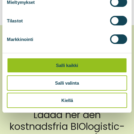
Mieltymykset
Tilastot
Markkinointi
Salli kaikki
Salli valinta
Kiellä
Ladda ner den
kostnadsfria BIOlogistic-