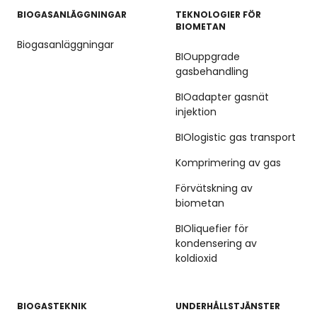
BIOGASANLÄGGNINGAR
TEKNOLOGIER FÖR
BIOMETAN
Biogasanläggningar
BIOuppgrade
gasbehandling
BIOadapter gasnät
injektion
BIOlogistic gas transport
Komprimering av gas
Förvätskning av
biometan
BIOliquefier för
kondensering av
koldioxid
BIOGASTEKNIK
UNDERHÅLLSTJÄNSTER