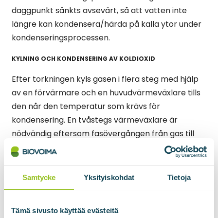
daggpunkt sänkts avsevärt, så att vatten inte
längre kan kondensera/härda på kalla ytor under
kondenseringsprocessen.
KYLNING OCH KONDENSERING AV KOLDIOXID
Efter torkningen kyls gasen i flera steg med hjälp
av en förvärmare och en huvudvärmeväxlare tills
den når den temperatur som krävs för
kondensering. En tvåstegs värmeväxlare är
nödvändig eftersom fasövergången från gas till
vätska frigör mycket värme, och flera steg
förbättrar kondenseringshastigheten. För
kylningen används en kylmaskin som kan kyla
Samtycke
Yksityiskohdat
Tietoja
gasen tillräckligt. Som ett resultat av
kylningsprocessen kondenseras CO₂ och leds till
Tämä sivusto käyttää evästeitä
stripparen.