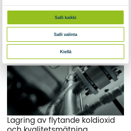
förbättrar renheten hos den flytande koldioxiden.
Salli kaikki
Begär en offert
Salli valinta
Kiellä
Lagring av flytande koldioxid
och kvalitetsmätning