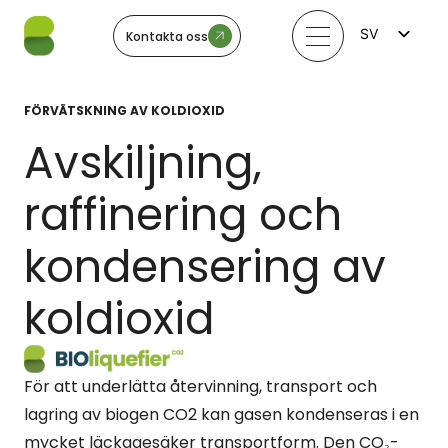
SV
Kontakta oss
FI
EN
LV
FÖRVÄTSKNING AV KOLDIOXID
LT
EE
Avskiljning,
NO
raffinering och
kondensering av
koldioxid
För att underlätta återvinning, transport och
lagring av biogen CO2 kan gasen kondenseras i en
mycket läckagesäker transportform. Den CO₂-