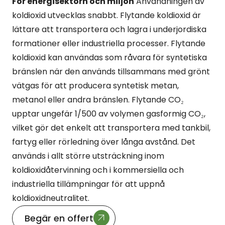
För energisektorn och miljön
Användningen av
koldioxid utvecklas snabbt. Flytande koldioxid är
lättare att transportera och lagra i underjordiska
formationer eller industriella processer. Flytande
koldioxid kan användas som råvara för syntetiska
bränslen när den används tillsammans med grönt
vätgas för att producera syntetisk metan,
metanol eller andra bränslen. Flytande CO₂
upptar ungefär 1/500 av volymen gasformig CO₂,
vilket gör det enkelt att transportera med tankbil,
fartyg eller rörledning över långa avstånd. Det
används i allt större utsträckning inom
koldioxidåtervinning och i kommersiella och
industriella tillämpningar för att uppnå
koldioxidneutralitet.
Begär en offert