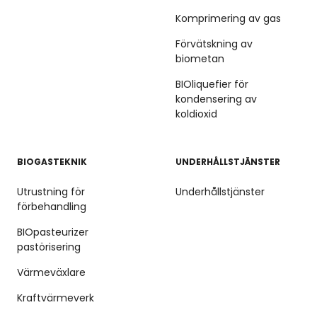
Komprimering av gas
Förvätskning av
biometan
BIOliquefier för
kondensering av
koldioxid
BIOGASTEKNIK
UNDERHÅLLSTJÄNSTER
Utrustning för
Underhållstjänster
förbehandling
BIOpasteurizer
pastörisering
Värmeväxlare
Kraftvärmeverk