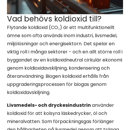
Vad behövs koldioxid till?
Flytande koldioxid (CO₂) är ett multifunktionellt
ämne som ofta används inom industri, livsmedel,
miljölösningar och energisektorn. Det spelar en
viktig roll i många sektorer - och en allt större roll i
byggandet av en koldioxidneutral cirkulär ekonomi
genom koldioxidavskiljning, kondensering och
återanvändning. Biogen koldioxid erhålls från
uppgraderingsprocessen för biogas genom
koldioxidavskiljning.
Livsmedels- och dryckesindustrin
använder
koldioxid för att kolsyra läskedrycker, öl och
mineralvatten. Som förpackningsgas förlänger
den hållbarheten på livsmedel genom att tränga