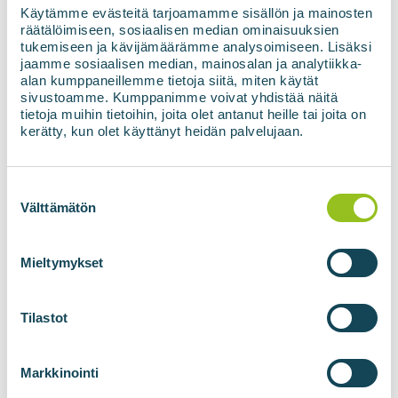
Käytämme evästeitä tarjoamamme sisällön ja mainosten
räätälöimiseen, sosiaalisen median ominaisuuksien
STRIPPNING AV KOLDIOXID
tukemiseen ja kävijämäärämme analysoimiseen. Lisäksi
jaamme sosiaalisen median, mainosalan ja analytiikka-
Flytande CO₂ innehåller fortfarande en liten
alan kumppaneillemme tietoja siitä, miten käytät
mängd upplöst metan, som avlägsnas genom
sivustoamme. Kumppanimme voivat yhdistää näitä
tietoja muihin tietoihin, joita olet antanut heille tai joita on
strippning. Under strippningen rinner vätskan
kerätty, kun olet käyttänyt heidän palvelujaan.
nedåt och de frigjorda gaserna stiger uppåt. Vid
behov kan värme tillföras vätskan, vilket ökar
Suostumuksen
förgasningen i kolonnens botten och förbättrar
valinta
Välttämätön
strippningens effektivitet. De frigjorda gaserna
leds bort från toppen av strippningskolonnen och
Mieltymykset
återförs till biogasbearbetning eller rågaslagring. I
botten av strippningskolonnen finns en
uppsamlingstank där den flytande koldioxiden
Tilastot
samlas upp. Vid behov tillförs värmeenergi till
denna uppsamlingstank för att förånga vätskan
Markkinointi
till gas och öka effektiviteten i strippningen. Detta