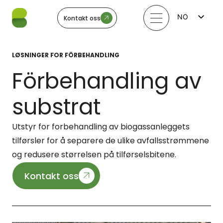
NO
Kontakt oss
FI
EN
LV
LØSNINGER FOR FÖRBEHANDLING
LT
EE
Förbehandling av
SV
substrat
Utstyr for forbehandling av biogassanleggets
tilførsler for å separere de ulike avfallsstrømmene
og redusere størrelsen på tilførselsbitene.
Kontakt oss