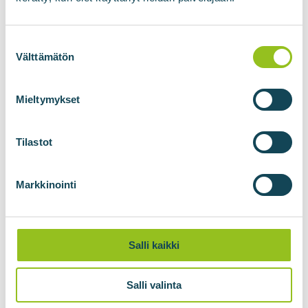
utfordrende fôr som halm forbedres med
enzymer eller andre kjemikalier, hvis det er
Suostumuksen
nødvendig.
valinta
Välttämätön
Gjødsel krever ofte ingen forbehandling i det
hele tatt, men i noen tilfeller kan det være
Mieltymykset
fornuftig å separere gjødselen før prosessen.
På slutten av forbehandlingen blandes ofte
Tilastot
resirkulert væske fra slutten av prosessen
med fôrmaterialet, noe som homogeniserer
fôrmassen og effektivt starter
Markkinointi
fermenteringsprosessen.
Be om et tilbud
Salli kaikki
Salli valinta