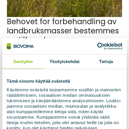
Behovet for forbehandling av
landbruksmasser bestemmes
av tilførselen
For at den mikrobielle prosessen i et
biogassanlegg skal fungere optimalt, må fôret
Samtykke
Yksityiskohdat
Tietoja
oppfylle visse kriterier:
For plantebasert fôr, som gress eller
Tämä sivusto käyttää evästeitä
ødelagte rotvekster, er det vanligvis
Käytämme evästeitä tarjoamamme sisällön ja mainosten
tilstrekkelig å knuse fôret for å redusere
räätälöimiseen, sosiaalisen median ominaisuuksien
tukemiseen ja kävijämäärämme analysoimiseen. Lisäksi
stykkstørrelsen. I sin enkleste form kan dette
jaamme sosiaalisen median, mainosalan ja analytiikka-
innebære knuseblad som er integrert i
alan kumppaneillemme tietoja siitä, miten käytät
transportørskruene.
sivustoamme. Kumppanimme voivat yhdistää näitä
tietoja muihin tietoihin, joita olet antanut heille tai joita on
I tillegg kan fermenteringsprosessen for
kerätty, kun olet käyttänyt heidän palvelujaan.