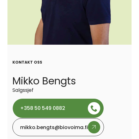
KONTAKT OSS
Mikko Bengts
Salgssjef
+358 50 549 0882
mikko.bengts@biovoima.fi