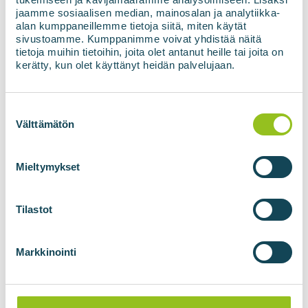
jaamme sosiaalisen median, mainosalan ja analytiikka-
alan kumppaneillemme tietoja siitä, miten käytät
sivustoamme. Kumppanimme voivat yhdistää näitä
tietoja muihin tietoihin, joita olet antanut heille tai joita on
kerätty, kun olet käyttänyt heidän palvelujaan.
Suostumuksen
valinta
Välttämätön
Mieltymykset
Svein I. Ringdal
Försäljningschef, Norge
Tilastot
+47 924 30 930
svein.ringdal@biovoima.fi
Markkinointi