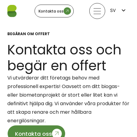
SV
Kontakta oss
FI
EN
LV
BEGÄRAN OM OFFERT
LT
EE
Kontakta oss och
NO
begär en offert
Vi utvärderar ditt företags behov med
professionell expertis! Oavsett om ditt biogas-
eller biometanprojekt är stort eller litet kan vi
definitivt hjälpa dig. Vi använder våra produkter för
att skapa renare och mer hållbara
energilösningar.
Kontakta oss