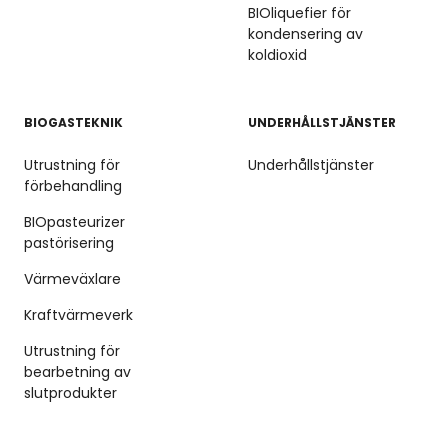
BIOliquefier för
kondensering av
koldioxid
BIOGASTEKNIK
UNDERHÅLLSTJÄNSTER
Utrustning för
Underhållstjänster
förbehandling
BIOpasteurizer
pastörisering
Värmeväxlare
Kraftvärmeverk
Utrustning för
bearbetning av
slutprodukter