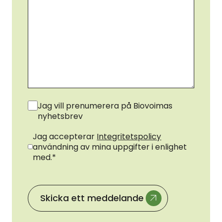
Nyhetsbrev
Jag vill prenumerera på Biovoimas
nyhetsbrev
Samtycke
*
Jag accepterar
Integritetspolicy
användning av mina uppgifter i enlighet
med.
*
Skicka ett meddelande