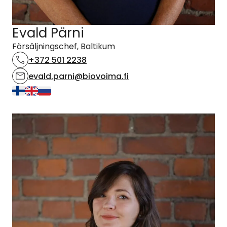
Evald Pärni
Försäljningschef, Baltikum
+372 501 2238
evald.parni@biovoima.fi