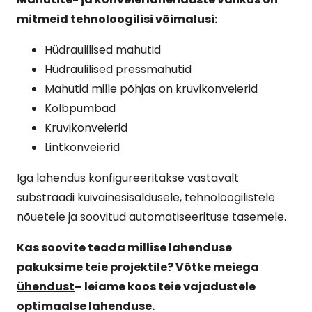
mitmeid tehnoloogilisi võimalusi:
Hüdraulilised mahutid
Hüdraulilised pressmahutid
Mahutid mille põhjas on kruvikonveierid
Kolbpumbad
Kruvikonveierid
Lintkonveierid
Iga lahendus konfigureeritakse vastavalt
substraadi kuivainesisaldusele, tehnoloogilistele
nõuetele ja soovitud automatiseerituse tasemele.
Kas soovite teada millise lahenduse
pakuksime teie projektile?
Võtke meiega
ühendust
– leiame koos teie vajadustele
optimaalse lahenduse.