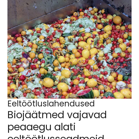
Eeltöötluslahendused
Biojäätmed vajavad
peaaegu alati
eeltöötlusseadmeid.