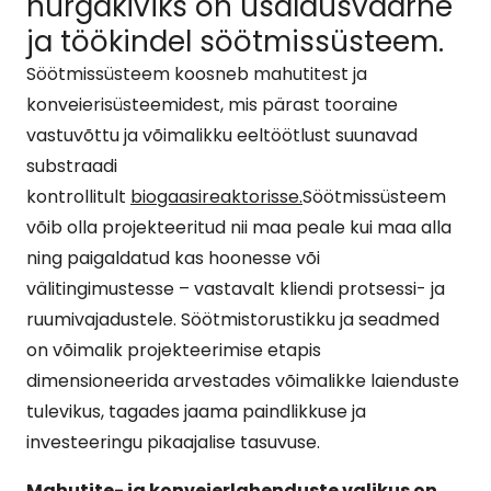
nurgakiviks on usaldusväärne
ja töökindel söötmissüsteem.
Söötmissüsteem koosneb mahutitest ja
konveierisüsteemidest, mis pärast tooraine
vastuvõttu ja võimalikku eeltöötlust suunavad
substraadi
kontrollitult
biogaasireaktorisse.
Söötmissüsteem
võib olla projekteeritud nii maa peale kui maa alla
ning paigaldatud kas hoonesse või
välitingimustesse – vastavalt kliendi protsessi- ja
ruumivajadustele. Söötmistorustikku ja seadmed
on võimalik projekteerimise etapis
dimensioneerida arvestades võimalikke laienduste
tulevikus, tagades jaama paindlikkuse ja
investeeringu pikaajalise tasuvuse.
Mahutite- ja konveierlahenduste valikus on