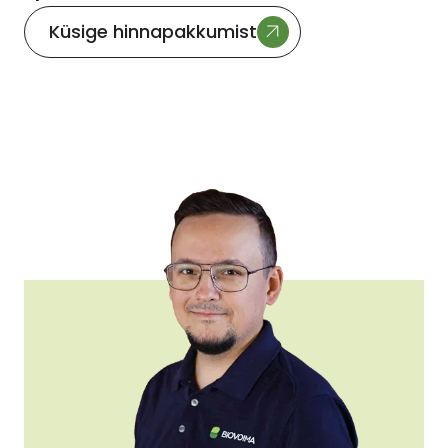
Küsige hinnapakkumist