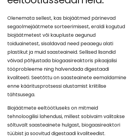
Olenemata sellest, kas biojäätmed pärinevad
segaolmejäätmete sorteerimisest, eraldi kogutud
biojäätmetest või kaupluste aegunud
toiduainetest, sisaldavad need peaaegu alati
plastikut ja muid saasteaineid. Sellised lisandid
võivad põhjustada biogaasireaktoris pikaajalisi
tööprobleeme ning halvendada digestaadi
kvaliteeti. Seetõttu on saasteainete eemaldamine
enne kääritusprotsessi alustamist kriitilise
tähtsusega.
Biojäätmete eeltöötluseks on mitmeid
tehnoloogilisi lahendusi, millest sobivaim valitakse
sõltuvalt saasteainete hulgast, biogaasireaktori
tüübist ja soovitud digestaadi kvaliteedist.