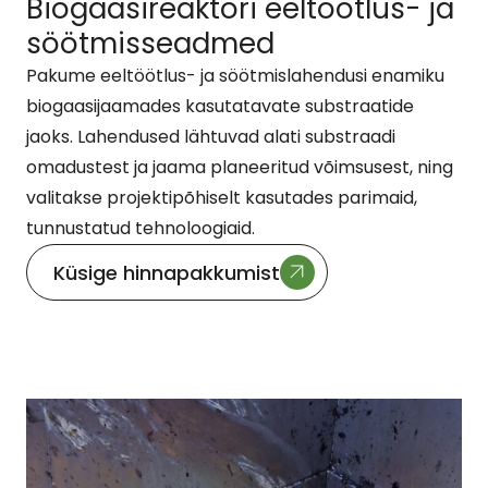
Biogaasireaktori eeltöötlus- ja
söötmisseadmed
Pakume eeltöötlus- ja söötmislahendusi enamiku
biogaasijaamades kasutatavate substraatide
jaoks. Lahendused lähtuvad alati substraadi
omadustest ja jaama planeeritud võimsusest, ning
valitakse projektipõhiselt kasutades parimaid,
tunnustatud tehnoloogiaid.
Küsige hinnapakkumist