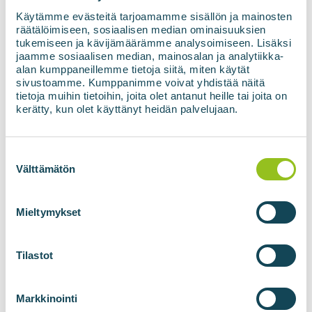
reaktoris. Selleks kasutatakse tavaliselt
Käytämme evästeitä tarjoamamme sisällön ja mainosten
räätälöimiseen, sosiaalisen median ominaisuuksien
purustusseadmeid või integreeritud
tukemiseen ja kävijämäärämme analysoimiseen. Lisäksi
lõiketerasid transpordikonveieri sees.
jaamme sosiaalisen median, mainosalan ja analytiikka-
alan kumppaneillemme tietoja siitä, miten käytät
Raskesti lagundatavate substraatide, näiteks
sivustoamme. Kumppanimme voivat yhdistää näitä
põhkude, anaeroobset lagundamist saab
tietoja muihin tietoihin, joita olet antanut heille tai joita on
kerätty, kun olet käyttänyt heidän palvelujaan.
vajadusel tõhustada ensümaatiliste lisandite
või keemiliste eeltöötlusmeetoditega, mis
parandavad substraadi hüdrolüütilist
Suostumuksen
valinta
Välttämätön
lagunemist.
Sõnnik ei vaja enamasti mehaanilist
eeltöötlust, kuid mõnel juhul on otstarbekas
Mieltymykset
läbi viia fraktsioneerimine (tahke–vedel
eraldus), et parandada protsessi juhitavust
Tilastot
või tõsta reaktori orgaanilise koormuse
efektiivsust.
Markkinointi
Eeltöötlusprotsessi lõppfaasis segatakse