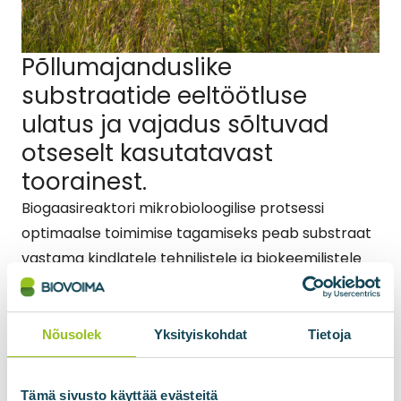
Põllumajanduslike
substraatide eeltöötluse
ulatus ja vajadus sõltuvad
otseselt kasutatavast
toorainest.
Biogaasireaktori mikrobioloogilise protsessi
optimaalse toimimise tagamiseks peab substraat
vastama kindlatele tehnilistele ja biokeemilistele
parameetritele.
Taimset päritolu substraatide (nt rohumass,
Nõusolek
Yksityiskohdat
Tietoja
riknenud juurviljad) puhul on esmaseks
nõudeks osakeste suuruse vähendamine, et
Tämä sivusto käyttää evästeitä
tagada piisav substraadi pindala ja segatavus