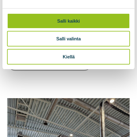
põhisubstraat sageli taaskasutatava
protsessivedelikuga, mis tagab substraadi
Salli kaikki
homogeniseerituse, stabiliseerib
kuivainesisaldust ja loob mikroobidele soodsa
Salli valinta
keskkonna kääritamisprotsessi kiireks
käivitumiseks.
Kiellä
Küsige hinnapakkumist