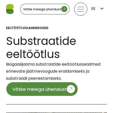
EE
Võtke meiega ühendust
FI
EN
LV
EELTÖÖTLUSLAHENDUSED
LT
SV
Substraatide
NO
eeltöötlus
Biogaasijaama substraatide eeltöötlusseadmed
erinevate jäätmevoogude eraldamiseks ja
substraadi peenestamiseks.
Võtke meiega ühendust