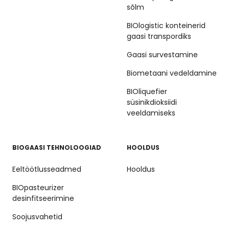
sõlm
BIOlogistic konteinerid
gaasi transpordiks
Gaasi survestamine
Biometaani vedeldamine
BIOliquefier
süsinikdioksiidi
veeldamiseks
BIOGAASI TEHNOLOOGIAD
HOOLDUS
Eeltöötlusseadmed
Hooldus
BIOpasteurizer
desinfitseerimine
Soojusvahetid