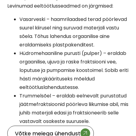
Levinumad eeltöötlusseadmed on järgmised:
Vasarveski – haamrilaadsed terad pöörlevad
suurel kiirusel ning suruvad materjali vastu
sõela. Tõhus lahendus orgaanilise aine
eraldamiseks plastpakenditest.
Hüdromehaaniline purusti (pulper) – eraldab
orgaanilise, ujuva ja raske fraktsiooni vee,
loputuse ja pumpamise koostoimel. Sobib eriti
hästi märgkäärituseks mõeldud
eeltöötluslahendustesse.
Trummelsõel – eraldab eelnevalt purustatud
jäätmefraktsioonid pöörleva liikumise abil, mis
juhib materjali edasi ja fraktsioneerib selle
vastavalt osakeste suurusele.
Võtke meiega ühendust