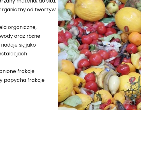
arzany materiał do sita.
 organiczny od tworzyw
ela organiczne,
e wody oraz różne
nadaje się jako
nstalacjach
bnione frakcje
y popycha frakcje