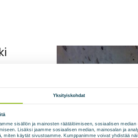
ki
wie
ają
Yksityiskohdat
bki
itä
mme sisällön ja mainosten räätälöimiseen, sosiaalisen median
iseen. Lisäksi jaamme sosiaalisen median, mainosalan ja analy
, miten käytät sivustoamme. Kumppanimme voivat yhdistää näitä t