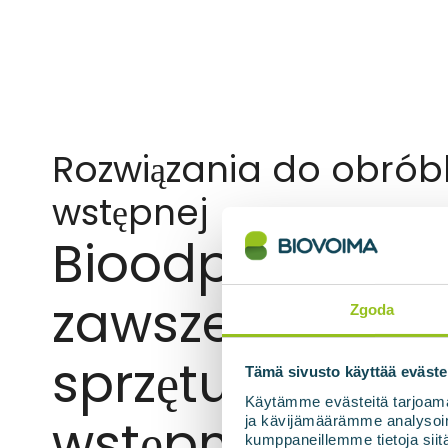
Rozwiązania do obrób
wstępnej
Bioodpady pra
zawsze wymag
Zgoda
sprzętu do obró
Tämä sivusto käyttää eväste
Käytämme evästeitä tarjoama
wstępnej
ja kävijämäärämme analysoim
kumppaneillemme tietoja siitä