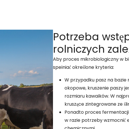
Potrzeba wstę
rolniczych zal
Aby proces mikrobiologiczny w bi
spełniać określone kryteria:
W przypadku pasz na bazie roś
okopowe, kruszenie paszy je
rozmiaru kawałków. W najpro
kruszące zintegrowane ze śl
Ponadto proces fermentacji 
w razie potrzeby wzmocnić 
chemicznymi.