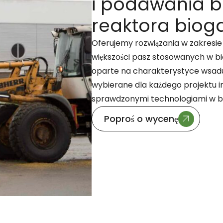
i podawania b
reaktora biog
Oferujemy rozwiązania w zakresie
większości pasz stosowanych w bi
oparte na charakterystyce wsadu
wybierane dla każdego projektu in
sprawdzonymi technologiami w b
Poproś o wycenę