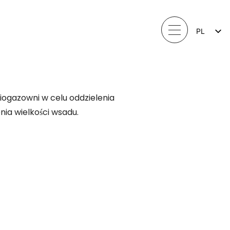
PL
LV
LT
EE
SV
NO
iogazowni w celu oddzielenia
nia wielkości wsadu.