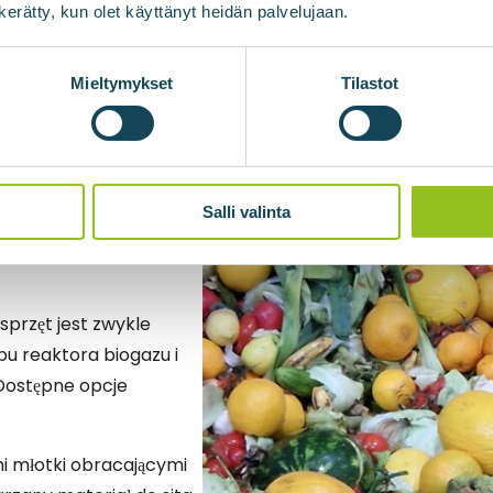
n kerätty, kun olet käyttänyt heidän palvelujaan.
Mieltymykset
Tilastot
hodzą z segregacji
 przeterminowanych
e zawierają one
czyszczenia te mogą
gazu i zmniejszać
Salli valinta
latego zaleca się ich
sprzęt jest zwykle
pu reaktora biogazu i
Dostępne opcje
i młotki obracającymi