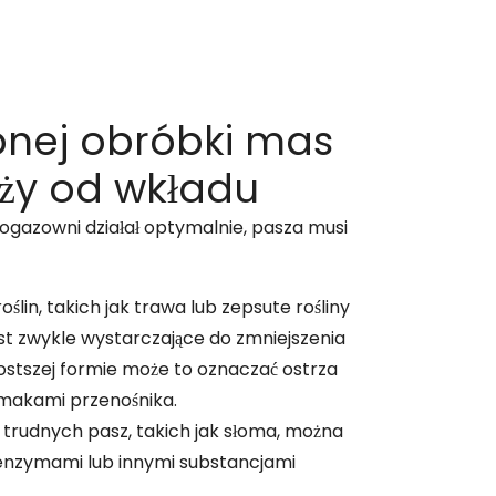
pnej obróbki mas
eży od wkładu
ogazowni działał optymalnie, pasza musi
lin, takich jak trawa lub zepsute rośliny
st zwykle wystarczające do zmniejszenia
stszej formie może to oznaczać ostrza
imakami przenośnika.
trudnych pasz, takich jak słoma, można
enzymami lub innymi substancjami