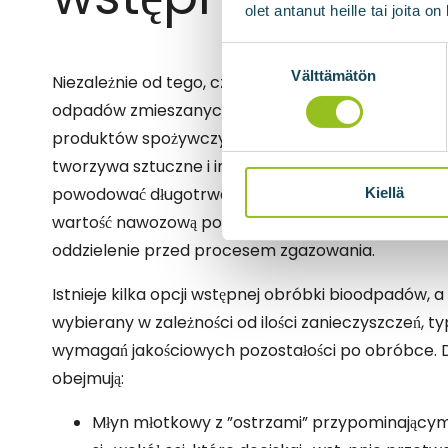
olet antanut heille tai joita o
Suostumuksen
valinta
Välttämätön
Niezależnie od tego, czy bioodpady komunalne poc
odpadów zmieszanych, selektywnej zbiórki czy z
produktów spożywczych w sklepach, prawie zawsz
tworzywa sztuczne i inne zanieczyszczenia. Zanie
powodować długotrwałe problemy w reaktorze bio
Kiellä
wartość nawozową pozostałości po przetwarzaniu, d
oddzielenie przed procesem zgazowania.
Istnieje kilka opcji wstępnej obróbki bioodpadów, a 
wybierany w zależności od ilości zanieczyszczeń, ty
wymagań jakościowych pozostałości po obróbce. 
obejmują:
Młyn młotkowy z ”ostrzami” przypominającym