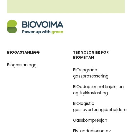
BIOGASSANLEGG
TEKNOLOGIER FOR
BIOMETAN
Biogassanlegg
BIOupgrade
gassprosessering
BIOadapter nettinjeksion
og trykkavlasting
BIOlogistic
gassoverføringsbeholdere
Gasskompresjon
Flytendegjøring av