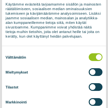
Käytämme evästeitä tarjoamamme sisällön ja mainosten
räätälöimiseen, sosiaalisen median ominaisuuksien
PSA-Gasraffineringsenhet: Mikkeli
tukemiseen ja kävijämäärämme analysoimiseen. Lisäksi
Finland
jaamme sosiaalisen median, mainosalan ja analytiikka-
alan kumppaneillemme tietoja siitä, miten käytät
Mikko Ronkainen
10.07.2020
Ingen kommentarer
sivustoamme. Kumppanimme voivat yhdistää näitä
tietoja muihin tietoihin, joita olet antanut heille tai joita on
Biovoima leverte et PSA-gassbehandlingssystem til
kerätty, kun olet käyttänyt heidän palvelujaan.
Biosairila biogassanlegg i Mikkeli i 2020. PSA-
gassbehandlingsenheten er nødvendig for å
behandle biogass til transportdrivstoff (CNG). I
Suostumuksen
tillegg til metan inneholder rå biogass vanligvis rundt
valinta
35–40 % karbondioksid og små mengder vann,
Välttämätön
nitrogen osv.
Mieltymykset
Les mer
Tilastot
Markkinointi