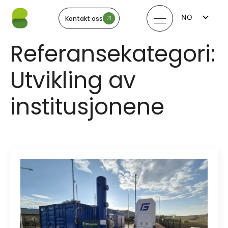
NO
Kontakt oss
FI
EN
Referansekategori:
LV
LT
EE
Utvikling av
SV
institusjonene