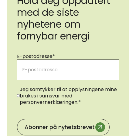
Hold deg oppdatert
med de siste
nyhetene om
fornybar energi
E-postadresse
*
Samtykke
*
Jeg samtykker til at opplysningene mine
brukes i samsvar med
personvernerklæringen.
*