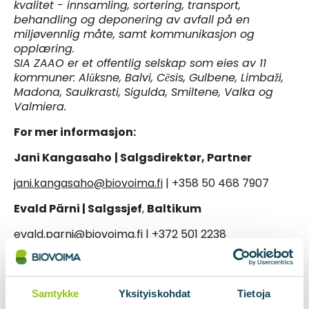
kvalitet - innsamling, sortering, transport,
behandling og deponering av avfall på en
miljøvennlig måte, samt kommunikasjon og
opplæring.
SIA ZAAO er et offentlig selskap som eies av 11
kommuner: Alūksne, Balvi, Cēsis, Gulbene, Limbaži,
Madona, Saulkrasti, Sigulda, Smiltene, Valka og
Valmiera.
For mer informasjon:
Jani Kangasaho
| Salgsdirektør, Partner
jani.kangasaho@biovoima.fi
| +358 50 468 7907
Evald Pärni | Salgssjef
,
Baltikum
evald.parni@biovoima.fi
| +372 501 2238
Samtykke
Yksityiskohdat
Tietoja