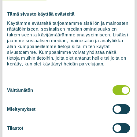
Tämä sivusto käyttää evästeitä
Käytämme evästeitä tarjoamamme sisällön ja mainosten
räätälöimiseen, sosiaalisen median ominaisuuksien
tukemiseen ja kävijämäärämme analysoimiseen. Lisäksi
jaamme sosiaalisen median, mainosalan ja analytiikka-
alan kumppaneillemme tietoja siitä, miten käytät
sivustoamme. Kumppanimme voivat yhdistää näitä
tietoja muihin tietoihin, joita olet antanut heille tai joita on
kerätty, kun olet käyttänyt heidän palvelujaan.
Suostumuksen
valinta
Välttämätön
Mieltymykset
Tilastot