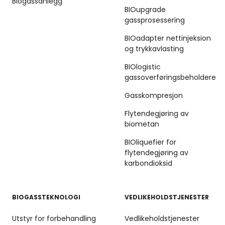
Biogassanlegg
BIOupgrade
gassprosessering
BIOadapter nettinjeksion
og trykkavlasting
BIOlogistic
gassoverføringsbeholdere
Gasskompresjon
Flytendegjøring av
biometan
BIOliquefier for
flytendegjøring av
karbondioksid
BIOGASSTEKNOLOGI
VEDLIKEHOLDSTJENESTER
Utstyr for forbehandling
Vedlikeholdstjenester