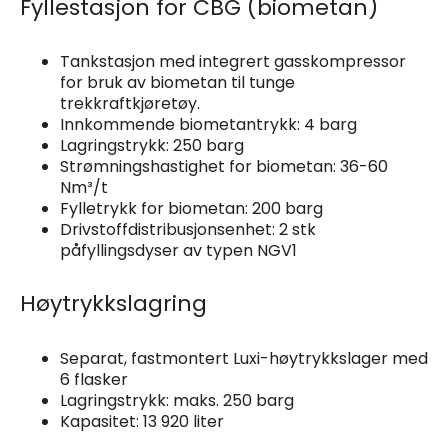
Fyllestasjon for CBG (biometan)
Tankstasjon med integrert gasskompressor
for bruk av biometan til tunge
trekkraftkjøretøy.
Innkommende biometantrykk: 4 barg
Lagringstrykk: 250 barg
Strømningshastighet for biometan: 36-60
Nm³/t
Fylletrykk for biometan: 200 barg
Drivstoffdistribusjonsenhet: 2 stk
påfyllingsdyser av typen NGV1
Høytrykkslagring
Separat, fastmontert Luxi-høytrykkslager med
6 flasker
Lagringstrykk: maks. 250 barg
Kapasitet: 13 920 liter