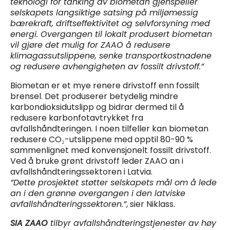
teknologi for tanking av biometan gjenspeiler
selskapets langsiktige satsing på miljømessig
bærekraft, driftseffektivitet og selvforsyning med
energi. Overgangen til lokalt produsert biometan
vil gjøre det mulig for ZAAO å redusere
klimagassutslippene, senke transportkostnadene
og redusere avhengigheten av fossilt drivstoff.”
Biometan er et mye renere drivstoff enn fossilt
brensel. Det produserer betydelig mindre
karbondioksidutslipp og bidrar dermed til å
redusere karbonfotavtrykket fra
avfallshåndteringen. I noen tilfeller kan biometan
redusere CO₂-utslippene med opptil 80-90 %
sammenlignet med konvensjonelt fossilt drivstoff.
Ved å bruke grønt drivstoff leder ZAAO an i
avfallshåndteringssektoren i Latvia.
”Dette prosjektet støtter selskapets mål om å lede
an i den grønne overgangen i den latviske
avfallshåndteringssektoren.”
, sier Niklass.
SIA ZAAO
tilbyr avfallshåndteringstjenester av høy