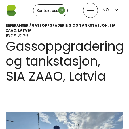
NO
Kontakt oss
FI
EN
REFERANSER
/
GASSOPPGRADERING OG TANKSTASJON, SIA
LV
ZAAO, LATVIA
LT
15.05.2026
EE
Gassoppgradering
SV
og tankstasjon,
SIA ZAAO, Latvia