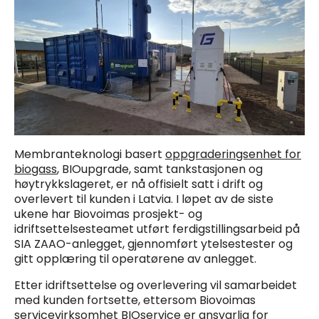
Membranteknologi basert
oppgraderingsenhet for
biogass
, BIOupgrade, samt tankstasjonen og
høytrykkslageret, er nå offisielt satt i drift og
overlevert til kunden i Latvia. I løpet av de siste
ukene har Biovoimas prosjekt- og
idriftsettelsesteamet utført ferdigstillingsarbeid på
SIA ZAAO-anlegget, gjennomført ytelsestester og
gitt opplæring til operatørene av anlegget.
Etter idriftsettelse og overlevering vil samarbeidet
med kunden fortsette, ettersom Biovoimas
servicevirksomhet
BIOservice
er ansvarlig for