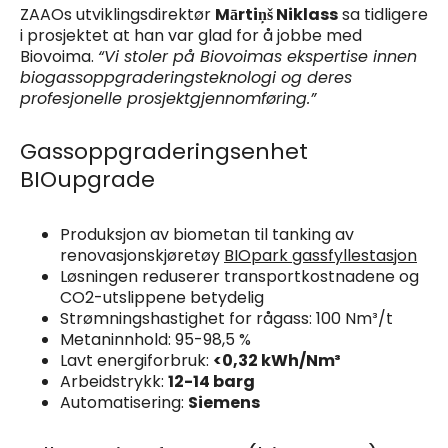
ZAAOs utviklingsdirektør
Mārtiņš Niklass
sa tidligere
i prosjektet at han var glad for å jobbe med
Biovoima.
“Vi stoler på Biovoimas ekspertise innen
biogassoppgraderingsteknologi og deres
profesjonelle prosjektgjennomføring.”
Gassoppgraderingsenhet
BIOupgrade
Produksjon av biometan til tanking av
renovasjonskjøretøy
BIOpark gassfyllestasjon
Løsningen reduserer transportkostnadene og
CO2-utslippene betydelig
Strømningshastighet for rågass: 100 Nm³/t
Metaninnhold: 95-98,5 %
Lavt energiforbruk:
<0,32 kWh/Nm³
Arbeidstrykk:
12-14 barg
Automatisering:
Siemens