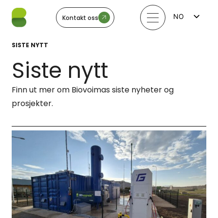
NO
Kontakt oss
FI
EN
SISTE NYTT
LV
LT
Siste nytt
EE
SV
Finn ut mer om Biovoimas siste nyheter og
prosjekter.