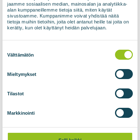
jaamme sosiaalisen median, mainosalan ja analytiikka-
alan kumppaneillemme tietoja siitä, miten käytät
sivustoamme. Kumppanimme voivat yhdistää näitä
tietoja muihin tietoihin, joita olet antanut heille tai joita on
kerätty, kun olet käyttänyt heidän palvelujaan.
Suostumuksen
valinta
Välttämätön
04.09.2025
Mieltymykset
Voss biometananlegg er i
sluttfasen av installasjonen
Tilastot
Biometananlegget på Voss i Norge er nå i
sluttfasen av de mekaniske og elektriske
installasjonene. Idriftsettelsen har startet, og
Markkinointi
målet er å starte biogassprosessen senere i år.
Anlegget er nå klart for idriftsettelse....