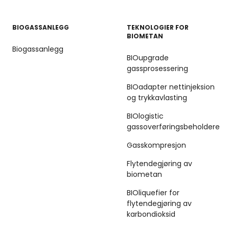
BIOGASSANLEGG
TEKNOLOGIER FOR
BIOMETAN
Biogassanlegg
BIOupgrade
gassprosessering
BIOadapter nettinjeksion
og trykkavlasting
BIOlogistic
gassoverføringsbeholdere
Gasskompresjon
Flytendegjøring av
biometan
BIOliquefier for
flytendegjøring av
karbondioksid