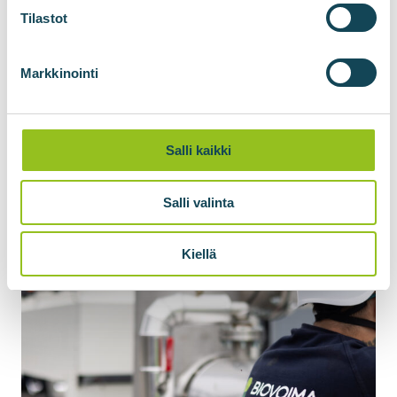
Tilastot
Flytende biometan (LBG) kan erstatte
flytende naturgass (LNG).
Markkinointi
Be om et tilbud
Salli kaikki
Salli valinta
Kiellä