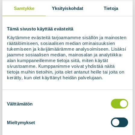
Dette gjør transport og lagring mye mer
Samtykke
Yksityiskohdat
Tietoja
effektivt.
2. ENKLERE OG BILLIGERE TRANSPORT
Tämä sivusto käyttää evästeitä
LBG kan transporteres med tankskip, skip
Käytämme evästeitä tarjoamamme sisällön ja mainosten
eller tog uten rørledninger.
räätälöimiseen, sosiaalisen median ominaisuuksien
tukemiseen ja kävijämäärämme analysoimiseen. Lisäksi
jaamme sosiaalisen median, mainosalan ja analytiikka-
Dette muliggjør transport og bruk av
alan kumppaneillemme tietoja siitä, miten käytät
fornybar energi selv i områder uten
sivustoamme. Kumppanimme voivat yhdistää näitä
tietoja muihin tietoihin, joita olet antanut heille tai joita on
gassinfrastruktur.
kerätty, kun olet käyttänyt heidän palvelujaan.
3. BRUK I TUNGTRANSPORT, SJØTRANSPORT OG INDUSTRI
Suostumuksen
Flytende biometan (LBG) er ideelt for tunge
valinta
Välttämätön
kjøretøy, skip og også for industriell bruk.
LBG muliggjør effektiv overføring av store
Mieltymykset
mengder energi over lange avstander.