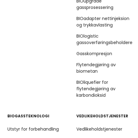
BIOupgrade
gassprosessering
BIOadapter nettinjeksion
og trykkavlasting
BIOlogistic
gassoverføringsbeholdere
Gasskompresjon
Flytendegjøring av
biometan
BIOliquefier for
flytendegjøring av
karbondioksid
BIOGASSTEKNOLOGI
VEDLIKEHOLDSTJENESTER
Utstyr for forbehandling
Vedlikeholdstjenester