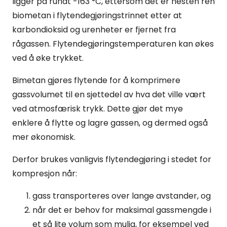
ligger på rundt -163 °C, ettersom det er nesten ren
biometan i flytendegjøringstrinnet etter at
karbondioksid og urenheter er fjernet fra
rågassen. Flytendegjøringstemperaturen kan økes
ved å øke trykket.
Bimetan gjøres flytende for å komprimere
gassvolumet til en sjettedel av hva det ville vært
ved atmosfærisk trykk. Dette gjør det mye
enklere å flytte og lagre gassen, og dermed også
mer økonomisk.
Derfor brukes vanligvis flytendegjøring i stedet for
kompresjon når:
gass transporteres over lange avstander, og
når det er behov for maksimal gassmengde i
et så lite volum som mulig, for eksempel ved