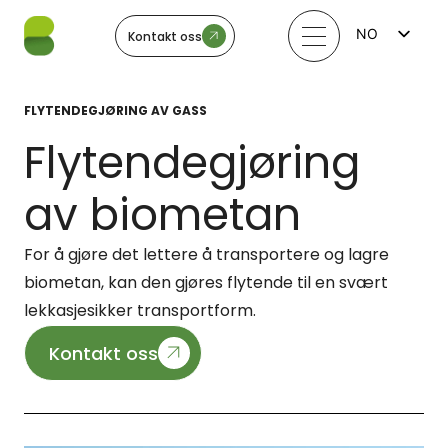
NO
Kontakt oss
FI
EN
LV
FLYTENDEGJØRING AV GASS
LT
EE
Flytendegjøring
SV
av biometan
For å gjøre det lettere å transportere og lagre
biometan, kan den gjøres flytende til en svært
lekkasjesikker transportform.
Kontakt oss