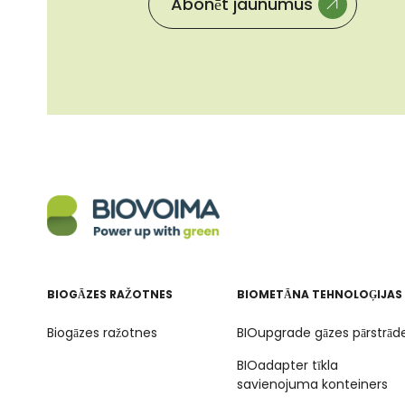
BIOGĀZES RAŽOTNES
BIOMETĀNA TEHNOLOĢIJAS
Biogāzes ražotnes
BIOupgrade gāzes pārstrād
BIOadapter tīkla
savienojuma konteiners