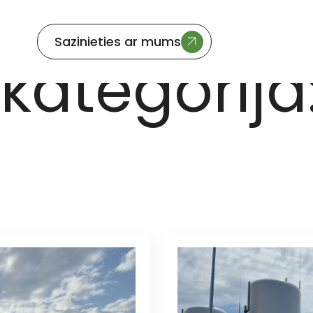
Sazinieties ar mums
kategorija