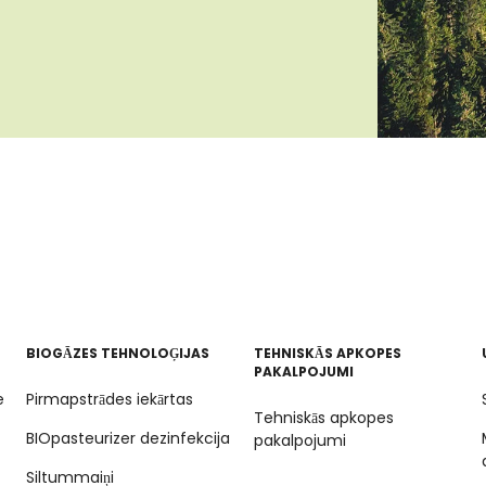
BIOGĀZES TEHNOLOĢIJAS
TEHNISKĀS APKOPES
PAKALPOJUMI
e
Pirmapstrādes iekārtas
Tehniskās apkopes
BIOpasteurizer dezinfekcija
pakalpojumi
Siltummaiņi