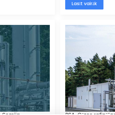
Lasīt vairāk
, Somija
PSA-Gāzes rafinēšan