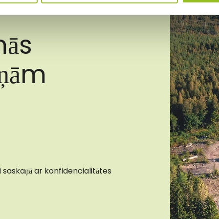
m
mās
iņām
 saskaņā ar konfidencialitātes