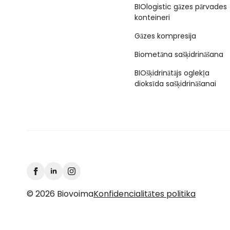
BIOlogistic gāzes pārvades
konteineri
Gāzes kompresija
Biometāna sašķidrināšana
BIOšķidrinātājs oglekļa
dioksīda sašķidrināšanai
© 2026 Biovoima
Konfidencialitātes politika