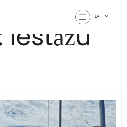
LV
:
Iestāžu
FI
EN
LT
EE
SV
NO