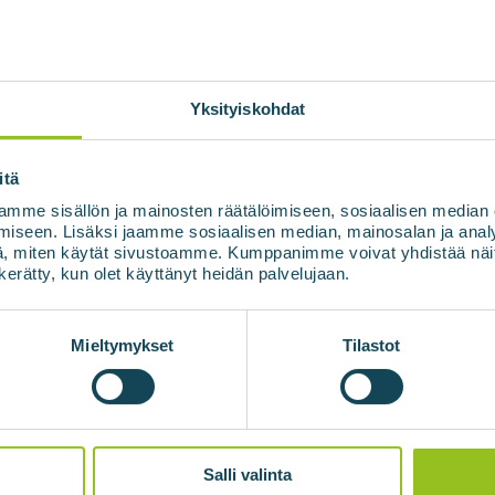
Mikko Ronkainen
10.07.2020
u BioHauki Oy biogāzes
2020. gadā Biovoima piegādāj
ama, lai pārstrādātu biogāzi
Mikkelī. PSA gāzes apstrādes 
Yksityiskohdat
 biogāze parasti satur
degvielā (CNG). Papildus m
ens...
40 % oglekļa dioksīda un ne
itä
Lasīt vairāk
mme sisällön ja mainosten räätälöimiseen, sosiaalisen median
iseen. Lisäksi jaamme sosiaalisen median, mainosalan ja analy
, miten käytät sivustoamme. Kumppanimme voivat yhdistää näitä t
n kerätty, kun olet käyttänyt heidän palvelujaan.
Mieltymykset
Tilastot
zi
Salli valinta