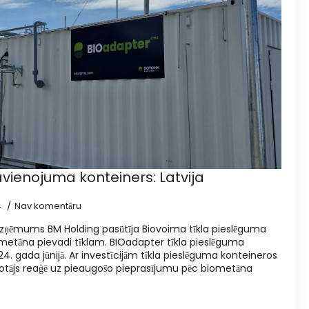
vienojuma konteiners: Latvija
4
Nav komentāru
uzņēmums BM Holding pasūtīja Biovoima tīkla pieslēguma
ometāna pievadi tīklam. BIOadapter tīkla pieslēguma
24. gada jūnijā. Ar investīcijām tīkla pieslēguma konteineros
ražotājs reaģē uz pieaugošo pieprasījumu pēc biometāna