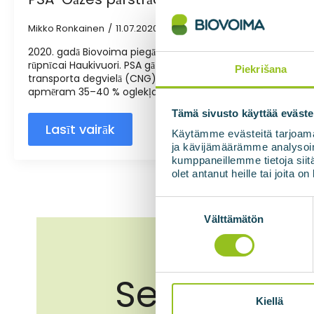
Mikko Ronkainen
11.07.2020
Nav komentāru
2020. gadā Biovoima piegādāja PSA gāzes pārstrādes sistēm
rūpnīcai Haukivuori. PSA gāzes apstrādes iekārta ir nepiecieš
Piekrišana
transporta degvielā (CNG). Papildus metānam neapstrādāta
apmēram 35–40 % oglekļa dioksīda un nelielu daudzumu ūd
Tämä sivusto käyttää eväste
Lasīt vairāk
Käytämme evästeitä tarjoama
ja kävijämäärämme analysoim
kumppaneillemme tietoja siitä
olet antanut heille tai joita o
Suostumuksen
valinta
Välttämätön
Sekojiet līd
Kiellä