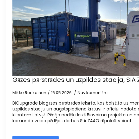
Gāzes pārstrādes un uzpildes stacija, SIA 
Mikko Ronkainen
15.05.2026
Nav komentāru
BIOupgrade biogāzes pārstrādes iekārta, kas balstīta uz me
uzpildes staciju un augstspiediena krātuvi ir oficiāli nodota
klientam Latvijā. Pēdējo nedēļu laikā Biovoima projekta un n
komanda veica pēdējos darbus SIA ZAAO rūpnīcā, veicot...