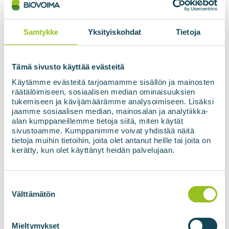
Samtykke
Yksityiskohdat
Tietoja
Tämä sivusto käyttää evästeitä
Käytämme evästeitä tarjoamamme sisällön ja mainosten
räätälöimiseen, sosiaalisen median ominaisuuksien
tukemiseen ja kävijämäärämme analysoimiseen. Lisäksi
jaamme sosiaalisen median, mainosalan ja analytiikka-
alan kumppaneillemme tietoja siitä, miten käytät
sivustoamme. Kumppanimme voivat yhdistää näitä
tietoja muihin tietoihin, joita olet antanut heille tai joita on
kerätty, kun olet käyttänyt heidän palvelujaan.
Suostumuksen
valinta
Välttämätön
En prefabrikert, kompakt
Mieltymykset