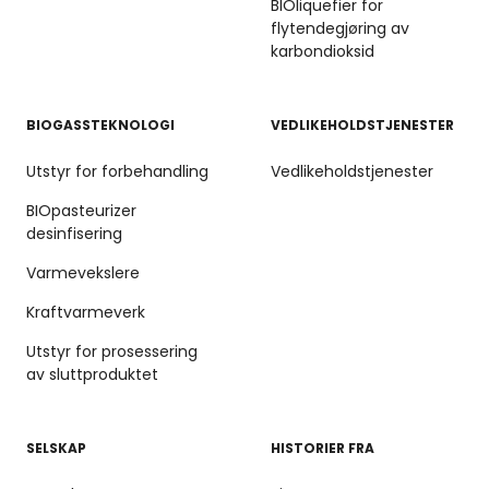
BIOliquefier for
flytendegjøring av
karbondioksid
BIOGASSTEKNOLOGI
VEDLIKEHOLDSTJENESTER
Utstyr for forbehandling
Vedlikeholdstjenester
BIOpasteurizer
desinfisering
Varmevekslere
Kraftvarmeverk
Utstyr for prosessering
av sluttproduktet
SELSKAP
HISTORIER FRA