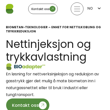
NO
Kontakt oss
FI
EN
LV
BIOMETAN-TEKNOLOGIER – ENHET FOR NETTILKOBLING OG
LT
TRYKKREDUKSJON
EE
SV
Nettinjeksjon og
trykkavlastning
En løsning for nettverksinjeksjon og reduksjon av
gasstrykk gjør det mulig å mate biometan inn i
naturgassnettet eller til bruk i industri eller
tungtransport.
Kontakt oss