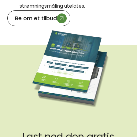
strømningsmåling utelates.
Be om et tilbud
Last ned den gratis