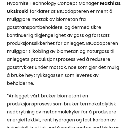
Hycamite Technology Concept Manager
Mathias
Ukskoski
forklarer at BIOadapteren er ment å
muliggjøre mottak av biometan fra
gasstransportbeholdere, og dermed sikre
kontinuerlig tilgjengelighet av gass og fortsatt
produksjonssikkerhet for anlegget. BIOadapteren
muliggjør tilkobling av biometan og naturgass til
anleggets produksjonsprosess ved å redusere
gasstrykket under mottak, noe som gjør det mulig
å bruke høytrykksgassen som leveres av
beholderne.
”Anlegget vårt bruker biometan i en
produksjonsprosess som bruker termokatalytisk
nedbrytning av metanmolekyler for å produsere
energieffektivt, rent hydrogen og fast karbon av
industriell kvalitet ved å spalte metan ved hjelp av