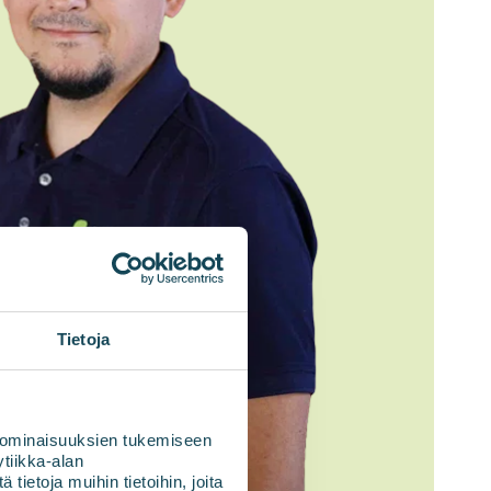
Tietoja
 ominaisuuksien tukemiseen
tiikka-alan
ietoja muihin tietoihin, joita