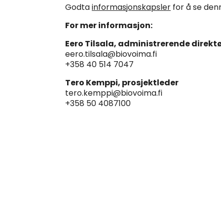
Godta
informasjonskapsler
for å se den
For mer informasjon:
Eero Tilsala, administrerende direkt
eero.tilsala@biovoima.fi
+358 40 514 7047
Tero Kemppi, prosjektleder
tero.kemppi@biovoima.fi
+358 50 4087100