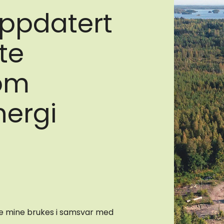
ppdatert
te
om
nergi
ne mine brukes i samsvar med