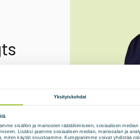
ts
Yksityiskohdat
itä
mme sisällön ja mainosten räätälöimiseen, sosiaalisen median
iseen. Lisäksi jaamme sosiaalisen median, mainosalan ja analy
, miten käytät sivustoamme. Kumppanimme voivat yhdistää näitä t