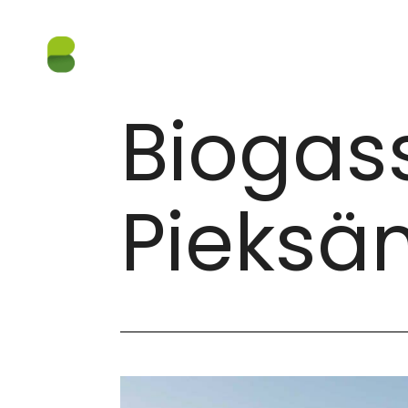
REFERANSER
/
BIOGASSANLEGGET PIEKSÄMÄKI, F
21.08.2023
Biogas
Pieksäm