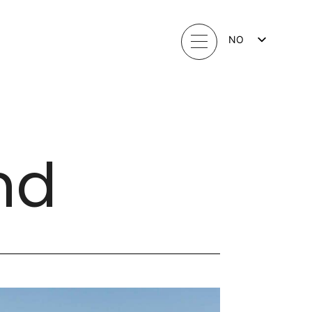
NO
FI
EN
LV
LT
EE
SV
nd