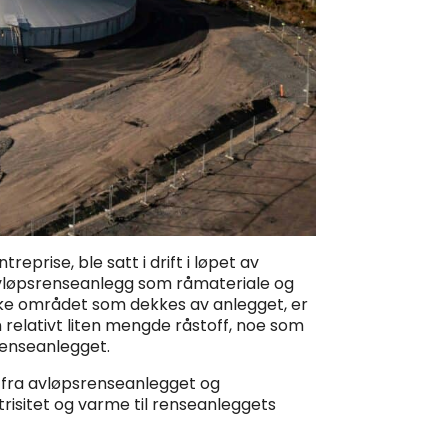
rise, ble satt i drift i løpet av
avløpsrenseanlegg som råmateriale og
iske området som dekkes av anlegget, er
relativt liten mengde råstoff, noe som
renseanlegget.
m fra avløpsrenseanlegget og
trisitet og varme til renseanleggets