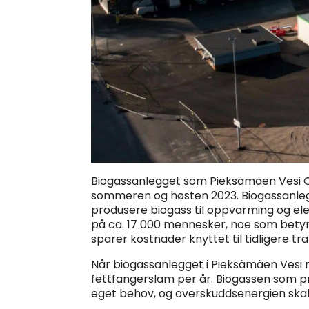
Biogassanlegget som Pieksämäen Vesi Oy h
sommeren og høsten 2023. Biogassanleg
produsere biogass til oppvarming og ele
på ca. 17 000 mennesker, noe som betyr 
sparer kostnader knyttet til tidligere 
Når biogassanlegget i Pieksämäen Vesi n
fettfangerslam per år. Biogassen som pro
eget behov, og overskuddsenergien skal