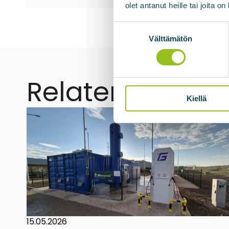
olet antanut heille tai joita o
Suostumuksen
valinta
Välttämätön
Relatert
Kiellä
15.05.2026