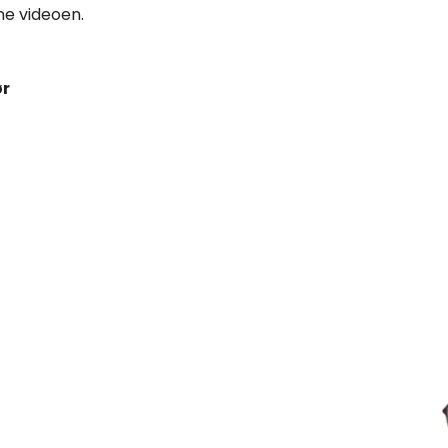
ne videoen.
ør