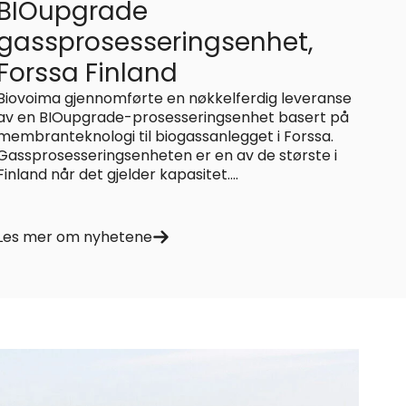
BIOupgrade
gassprosesseringsenhet,
Forssa Finland
Biovoima gjennomførte en nøkkelferdig leveranse
av en BIOupgrade-prosesseringsenhet basert på
membranteknologi til biogassanlegget i Forssa.
Gassprosesseringsenheten er en av de største i
Finland når det gjelder kapasitet....
Les mer om nyhetene