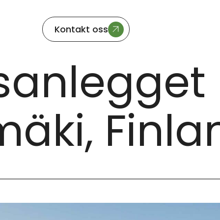
Kontakt oss
INLAND
sanlegget
äki, Finla