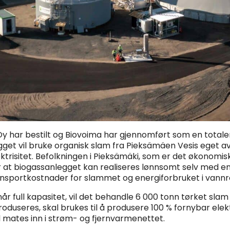
ar bestilt og Biovoima har gjennomført som en totalentrep
get vil bruke organisk slam fra Pieksämäen Vesis eget 
ktrisitet. Befolkningen i Pieksämäki, som er det økonom
at biogassanlegget kan realiseres lønnsomt selv med en 
transportkostnader for slammet og energiforbruket i vann
år full kapasitet, vil det behandle 6 000 tonn tørket sla
duseres, skal brukes til å produsere 100 % fornybar elek
 mates inn i strøm- og fjernvarmenettet.