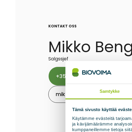
KONTAKT OSS
Mikko Beng
Salgssjef
+358 50 549 0882
Samtykke
mikko.bengts@biovoima.fi
Tämä sivusto käyttää eväste
Käytämme evästeitä tarjoama
ja kävijämäärämme analysoim
kumppaneillemme tietoja siitä