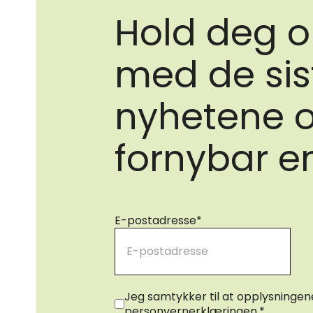
Hold deg o
med de sis
nyhetene 
fornybar e
E-postadresse
*
Samtykke
*
Jeg samtykker til at opplysninge
personvernerklæringen.
*