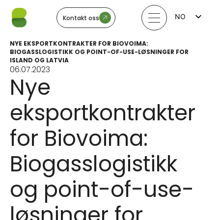
NO
Kontakt oss
FI
EN
NYE EKSPORTKONTRAKTER FOR BIOVOIMA:
LV
BIOGASSLOGISTIKK OG POINT-OF-USE-LØSNINGER FOR
LT
ISLAND OG LATVIA
EE
06.07.2023
SV
Nye
eksportkontrakter
for Biovoima:
Biogasslogistikk
og point-of-use-
løsninger for