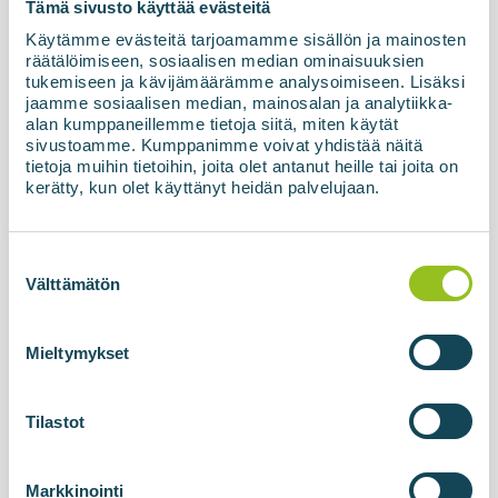
Biogass oppgraderingsenhet for
Tämä sivusto käyttää evästeitä
latviske SIA ZAAO satt i drift
Käytämme evästeitä tarjoamamme sisällön ja mainosten
Biogassanlegget basert på membranteknologi,
räätälöimiseen, sosiaalisen median ominaisuuksien
tukemiseen ja kävijämäärämme analysoimiseen. Lisäksi
BIOupgrade, er nå offisielt satt i drift og overlevert
jaamme sosiaalisen median, mainosalan ja analytiikka-
til kunden i Latvia, sammen med fyllestasjonen og
alan kumppaneillemme tietoja siitä, miten käytät
høytrykkslageret. I løpet av de siste fem årene
sivustoamme. Kumppanimme voivat yhdistää näitä
har...
tietoja muihin tietoihin, joita olet antanut heille tai joita on
kerätty, kun olet käyttänyt heidän palvelujaan.
Les mer om nyhetene
Suostumuksen
valinta
Välttämätön
Mieltymykset
Tilastot
Markkinointi