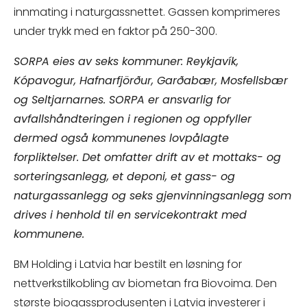
innmating i naturgassnettet. Gassen komprimeres
under trykk med en faktor på 250-300.
SORPA eies av seks kommuner: Reykjavík,
Kópavogur, Hafnarfjörður, Garðabær, Mosfellsbær
og Seltjarnarnes. SORPA er ansvarlig for
avfallshåndteringen i regionen og oppfyller
dermed også kommunenes lovpålagte
forpliktelser. Det omfatter drift av et mottaks- og
sorteringsanlegg, et deponi, et gass- og
naturgassanlegg og seks gjenvinningsanlegg som
drives i henhold til en servicekontrakt med
kommunene.
BM Holding i Latvia har bestilt en løsning for
nettverkstilkobling av biometan fra Biovoima. Den
største biogassprodusenten i Latvia investerer i