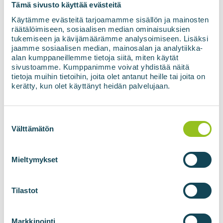
Tämä sivusto käyttää evästeitä
Hold deg oppdatert
Käytämme evästeitä tarjoamamme sisällön ja mainosten
räätälöimiseen, sosiaalisen median ominaisuuksien
med de siste
tukemiseen ja kävijämäärämme analysoimiseen. Lisäksi
jaamme sosiaalisen median, mainosalan ja analytiikka-
nyhetene om
alan kumppaneillemme tietoja siitä, miten käytät
sivustoamme. Kumppanimme voivat yhdistää näitä
fornybar energi
tietoja muihin tietoihin, joita olet antanut heille tai joita on
kerätty, kun olet käyttänyt heidän palvelujaan.
E-postadresse
*
Suostumuksen
valinta
Välttämätön
Mieltymykset
Samtykke
*
Jeg samtykker til at opplysningene mine
brukes i samsvar med
personvernerklæringen.
*
Tilastot
Markkinointi