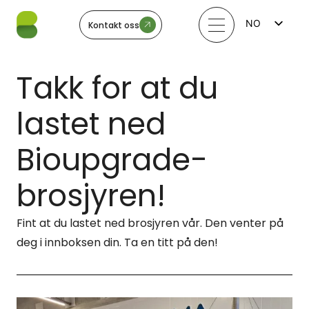
NO
Kontakt oss
FI
EN
LV
Takk for at du
LT
EE
SV
lastet ned
Bioupgrade-
brosjyren!
Fint at du lastet ned brosjyren vår. Den venter på
deg i innboksen din. Ta en titt på den!