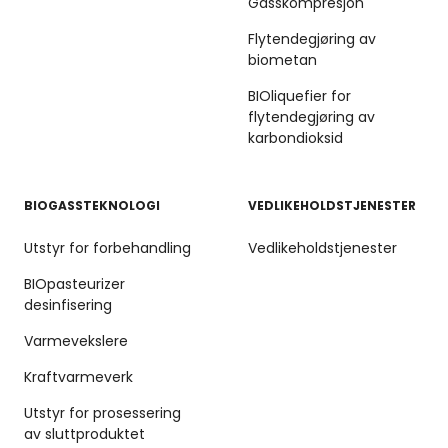
Gasskompresjon
Flytendegjøring av
biometan
BIOliquefier for
flytendegjøring av
karbondioksid
BIOGASSTEKNOLOGI
VEDLIKEHOLDSTJENESTER
Utstyr for forbehandling
Vedlikeholdstjenester
BIOpasteurizer
desinfisering
Varmevekslere
Kraftvarmeverk
Utstyr for prosessering
av sluttproduktet