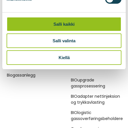
Abonner på nyhetsbrevet
Salli kaikki
Salli valinta
Kiellä
BIOGASSANLEGG
TEKNOLOGIER FOR
BIOMETAN
Biogassanlegg
BIOupgrade
gassprosessering
BIOadapter nettinjeksion
og trykkavlasting
BIOlogistic
gassoverføringsbeholdere