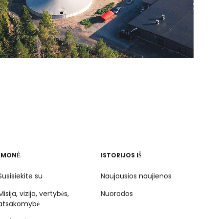
ĮMONĖ
ISTORIJOS IŠ
Susisiekite su
Naujausios naujienos
Misija, vizija, vertybės,
Nuorodos
atsakomybė