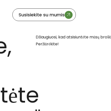
Susisiekite su mumis
,
Džiaugiuosi, kad atsisiuntėte mūsų brošiūr
Peržiūrėkite!
tėte