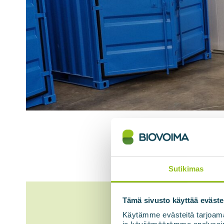
Sutikimas
Tämä sivusto käyttää eväste
Käytämme evästeitä tarjoama