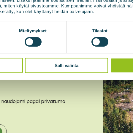
jausias
iseen. Lisäksi jaamme sosiaalisen median, mainosalan ja analy
, miten käytät sivustoamme. Kumppanimme voivat yhdistää näitä t
n kerätty, kun olet käyttänyt heidän palvelujaan.
nčiosios
Mieltymykset
Tilastot
naujienas
Salli valinta
 naudojami pagal privatumo