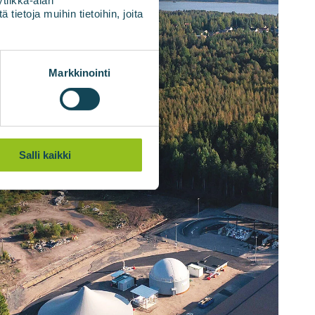
tiikka-alan
ietoja muihin tietoihin, joita
Markkinointi
Salli kaikki