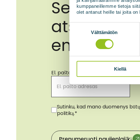
Sekite nau
ja kävijämäärämme analysoim
kumppaneillemme tietoja siitä
olet antanut heille tai joita o
atsinaujina
Suostumuksen
valinta
Välttämätön
energijos 
Kiellä
El. pašto adresas
*
Sutikimas
*
Sutinku, kad mano duomenys būtų
politiką.
*