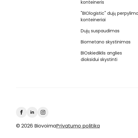
konteineris
"BIOlogistic" dujų perpylim
konteineriai
Dujų suspaudimas
Biometano skystinimas
BIOskiediklis anglies
dioksidui skystinti
© 2026 Biovoima
Privatumo politika