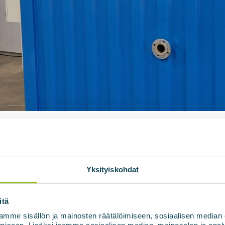
Yksityiskohdat
itä
mme sisällön ja mainosten räätälöimiseen, sosiaalisen median