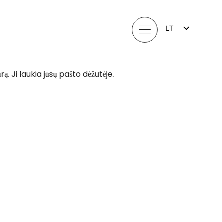
LT
FI
EN
LV
EE
ą. Ji laukia jūsų pašto dėžutėje.
SV
NO