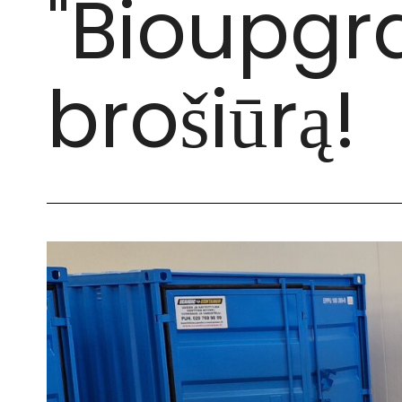
"Bioupgr
brošiūrą!