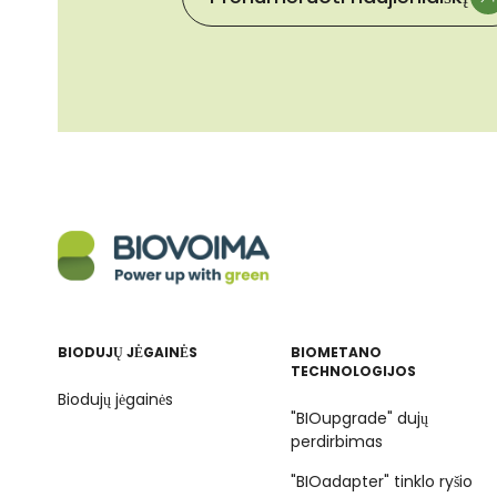
BIODUJŲ JĖGAINĖS
BIOMETANO
TECHNOLOGIJOS
Biodujų jėgainės
"BIOupgrade" dujų
perdirbimas
"BIOadapter" tinklo ryšio