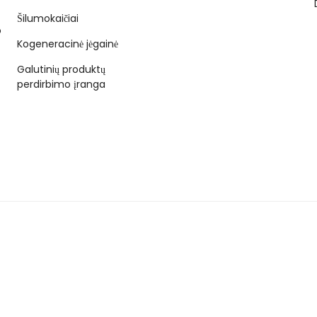
Šilumokaičiai
o
Kogeneracinė jėgainė
Galutinių produktų
perdirbimo įranga