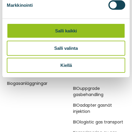
Prenumerera på
Markkinointi
nyhetsbrevet
Salli kaikki
Salli valinta
Kiellä
BIOGASANLÄGGNINGAR
TEKNOLOGIER FÖR
BIOMETAN
Biogasanläggningar
BIOuppgrade
gasbehandling
BIOadapter gasnät
injektion
BIOlogistic gas transport