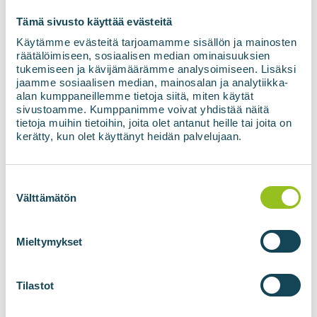
Tämä sivusto käyttää evästeitä
Håll dig uppdaterad
Käytämme evästeitä tarjoamamme sisällön ja mainosten
med de senaste
räätälöimiseen, sosiaalisen median ominaisuuksien
tukemiseen ja kävijämäärämme analysoimiseen. Lisäksi
nyheterna om
jaamme sosiaalisen median, mainosalan ja analytiikka-
alan kumppaneillemme tietoja siitä, miten käytät
förnybar energi
sivustoamme. Kumppanimme voivat yhdistää näitä
tietoja muihin tietoihin, joita olet antanut heille tai joita on
kerätty, kun olet käyttänyt heidän palvelujaan.
E-postadress
*
Suostumuksen
valinta
Välttämätön
Samtycke
*
Jag samtycker till att mina uppgifter
Mieltymykset
används i enlighet med
integritetspolicyn.
*
Tilastot