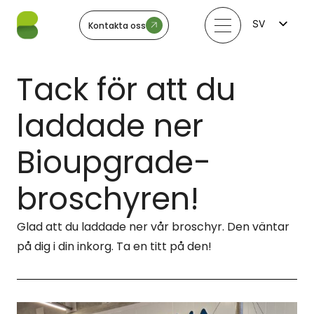
SV
Kontakta oss
FI
EN
LV
Tack för att du
LT
EE
NO
laddade ner
Bioupgrade-
broschyren!
Glad att du laddade ner vår broschyr. Den väntar
på dig i din inkorg. Ta en titt på den!