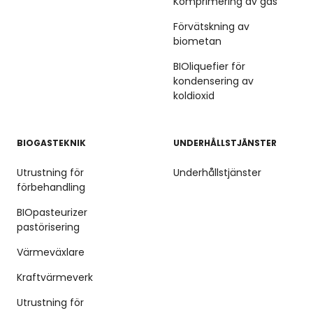
Komprimering av gas
Förvätskning av
biometan
BIOliquefier för
kondensering av
koldioxid
BIOGASTEKNIK
UNDERHÅLLSTJÄNSTER
Utrustning för
Underhållstjänster
förbehandling
BIOpasteurizer
pastörisering
Värmeväxlare
Kraftvärmeverk
Utrustning för