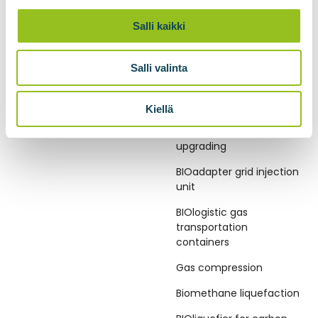
Salli kaikki
Salli valinta
BIOGAS PLANTS
BIOMETHANE
TECHNOLOGIES
Kiellä
Biogas plants
BIOupgrade biogas
upgrading
BIOadapter grid injection
unit
BIOlogistic gas
transportation
containers
Gas compression
Biomethane liquefaction