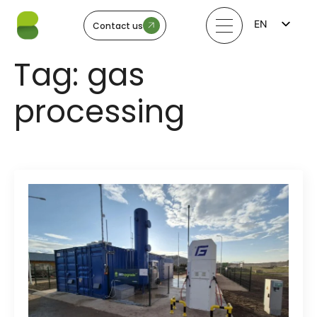
EN
Contact us
FI
LV
Tag:
gas
LT
EE
SV
processing
NO