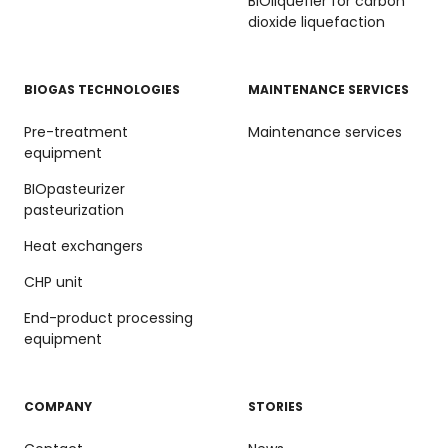
BIOliquefier for carbon
dioxide liquefaction
BIOGAS TECHNOLOGIES
MAINTENANCE SERVICES
Pre-treatment
Maintenance services
equipment
BIOpasteurizer
pasteurization
Heat exchangers
CHP unit
End-product processing
equipment
COMPANY
STORIES