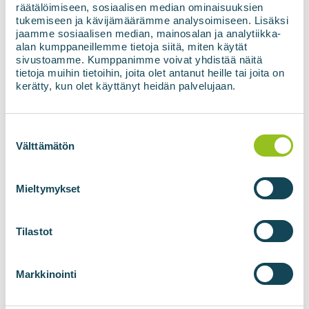
Stay up to date with
räätälöimiseen, sosiaalisen median ominaisuuksien
tukemiseen ja kävijämäärämme analysoimiseen. Lisäksi
the latest renewable
jaamme sosiaalisen median, mainosalan ja analytiikka-
alan kumppaneillemme tietoja siitä, miten käytät
energy news
sivustoamme. Kumppanimme voivat yhdistää näitä
tietoja muihin tietoihin, joita olet antanut heille tai joita on
kerätty, kun olet käyttänyt heidän palvelujaan.
E-mail address
*
Suostumuksen
valinta
Välttämätön
Consent
*
I agree to the use of my data in
Mieltymykset
accordance with the Privacy Policy.
*
Tilastot
Subscribe to the newsletter
Markkinointi