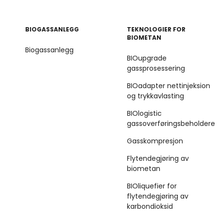
BIOGASSANLEGG
TEKNOLOGIER FOR
BIOMETAN
Biogassanlegg
BIOupgrade
gassprosessering
BIOadapter nettinjeksion
og trykkavlasting
BIOlogistic
gassoverføringsbeholdere
Gasskompresjon
Flytendegjøring av
biometan
BIOliquefier for
flytendegjøring av
karbondioksid