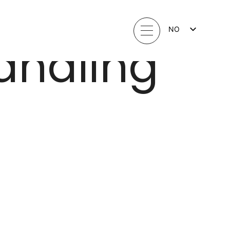
NO
andling
FI
EN
LV
LT
EE
SV