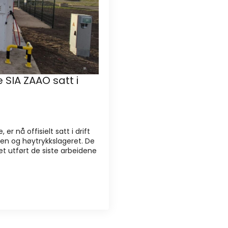
 SIA ZAAO satt i
 nå offisielt satt i drift
nen og høytrykkslageret. De
et utført de siste arbeidene