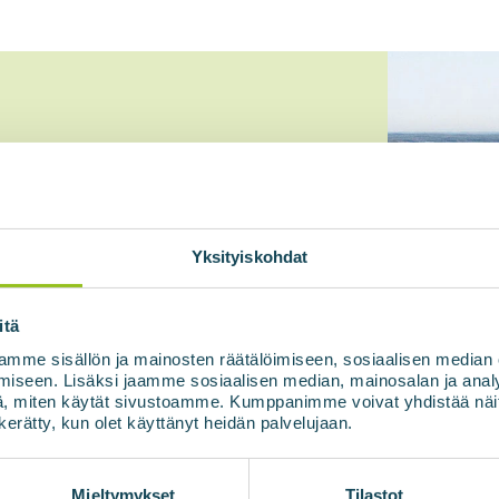
ppdatert
te
Yksityiskohdat
om
itä
nergi
mme sisällön ja mainosten räätälöimiseen, sosiaalisen median
iseen. Lisäksi jaamme sosiaalisen median, mainosalan ja analy
, miten käytät sivustoamme. Kumppanimme voivat yhdistää näitä t
n kerätty, kun olet käyttänyt heidän palvelujaan.
Mieltymykset
Tilastot