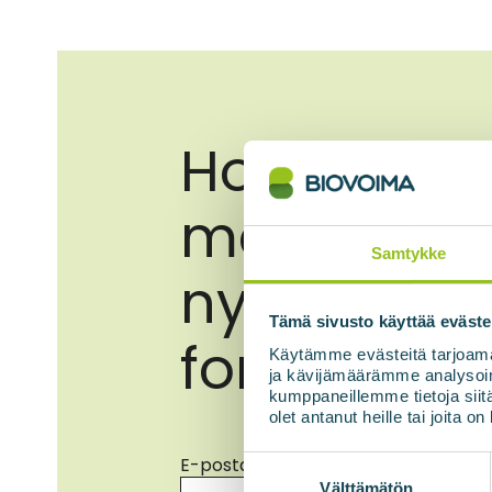
Hold deg o
med de sis
Samtykke
nyhetene 
Tämä sivusto käyttää eväste
fornybar e
Käytämme evästeitä tarjoama
ja kävijämäärämme analysoim
kumppaneillemme tietoja siitä
olet antanut heille tai joita o
Suostumuksen
E-postadresse
*
valinta
Välttämätön