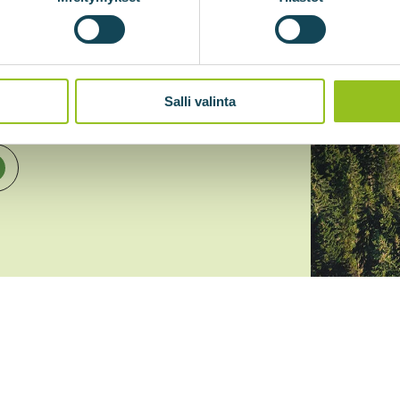
ne mine brukes i samsvar med
Salli valinta