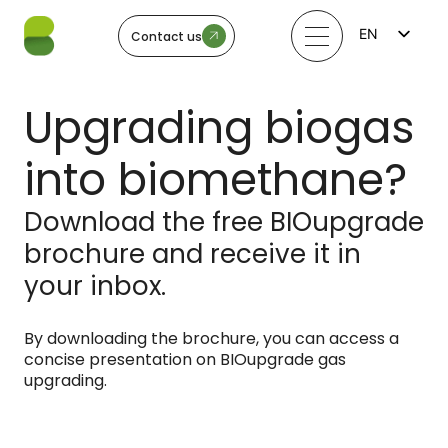
EN
Contact us
FI
LV
LT
Upgrading biogas
EE
SV
NO
into biomethane?
Download the free BIOupgrade
brochure and receive it in
your inbox.
By downloading the brochure, you can access a
concise presentation on BIOupgrade gas
upgrading.