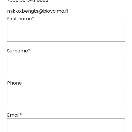
+358 50 549 0882
mikko.bengts@biovoima.fi
First name
*
Surname
*
Phone
Email
*