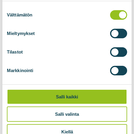
Suostumuksen
valinta
Välttämätön
Mieltymykset
Tilastot
Markkinointi
Salli kaikki
Salli valinta
Kiellä