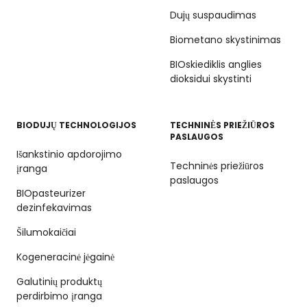
Dujų suspaudimas
Biometano skystinimas
BIOskiediklis anglies
dioksidui skystinti
BIODUJŲ TECHNOLOGIJOS
TECHNINĖS PRIEŽIŪROS
PASLAUGOS
Išankstinio apdorojimo
Techninės priežiūros
įranga
paslaugos
BIOpasteurizer
dezinfekavimas
Šilumokaičiai
Kogeneracinė jėgainė
Galutinių produktų
perdirbimo įranga