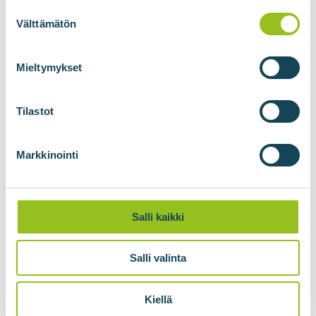
Suostumuksen
valinta
Välttämätön
Mieltymykset
Tilastot
Markkinointi
Salli kaikki
Salli valinta
Kiellä