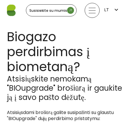
LT
Susisiekite su mumis
FI
EN
LV
Biogazo
EE
SV
NO
perdirbimas į
biometaną?
Atsisiųskite nemokamą
"BIOupgrade" brošiūrą ir gaukite
ją į savo pašto dėžutę.
Atsisiųsdami brošiūrą galite susipažinti su glaustu
"BIOupgrade" dujų perdirbimo pristatymu: