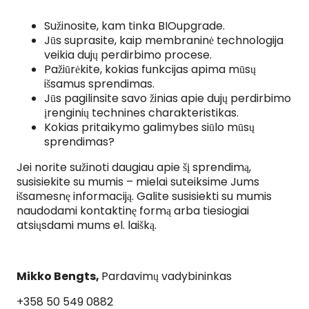
Sužinosite, kam tinka BIOupgrade.
Jūs suprasite, kaip membraninė technologija
veikia dujų perdirbimo procese.
Pažiūrėkite, kokias funkcijas apima mūsų
išsamus sprendimas.
Jūs pagilinsite savo žinias apie dujų perdirbimo
įrenginių technines charakteristikas.
Kokias pritaikymo galimybes siūlo mūsų
sprendimas?
Jei norite sužinoti daugiau apie šį sprendimą,
susisiekite su mumis – mielai suteiksime Jums
išsamesnę informaciją. Galite susisiekti su mumis
naudodami kontaktinę formą arba tiesiogiai
atsiųsdami mums el. laišką.
Mikko Bengts,
Pardavimų vadybininkas
+358 50 549 0882