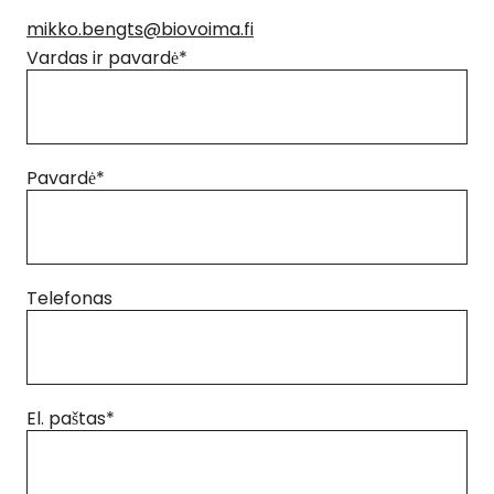
mikko.bengts@biovoima.fi
Vardas ir pavardė
*
Pavardė
*
Telefonas
El. paštas
*