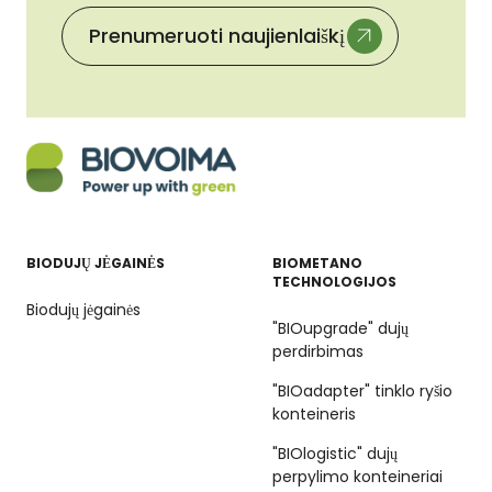
Prenumeruoti naujienlaiškį
BIODUJŲ JĖGAINĖS
BIOMETANO
TECHNOLOGIJOS
Biodujų jėgainės
"BIOupgrade" dujų
perdirbimas
"BIOadapter" tinklo ryšio
konteineris
"BIOlogistic" dujų
perpylimo konteineriai