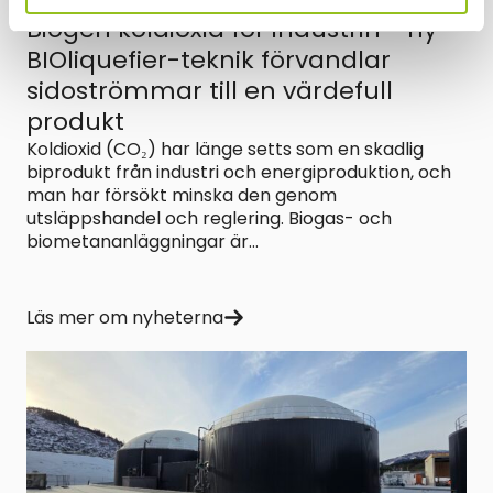
17.04.2026
Biogen koldioxid för industrin - ny
BIOliquefier-teknik förvandlar
sidoströmmar till en värdefull
produkt
Koldioxid (CO₂) har länge setts som en skadlig
biprodukt från industri och energiproduktion, och
man har försökt minska den genom
utsläppshandel och reglering. Biogas- och
biometananläggningar är...
Läs mer om nyheterna