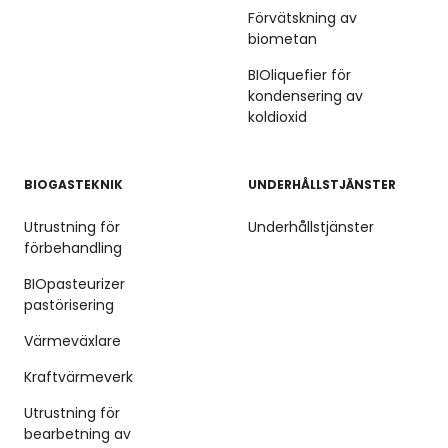
Förvätskning av
biometan
BIOliquefier för
kondensering av
koldioxid
BIOGASTEKNIK
UNDERHÅLLSTJÄNSTER
Utrustning för
Underhållstjänster
förbehandling
BIOpasteurizer
pastörisering
Värmeväxlare
Kraftvärmeverk
Utrustning för
bearbetning av