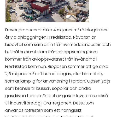
Frevar producerar cirka 4 miljoner m³ rå biogas per
år vid anläggningen i Fredrikstad. Råvaran är
bioavfall som samlas in från livsmedelsindustrin och
hushållen samt slam från avloppsrening, som
kommer från avloppsvattnet från invånarna i
Fredrikstad kommun. Biogasen kommer att ge cirka
2,5 miljoner m³ raffinerad biogas, eller biometan,
som är lämplig för användning i fordon. Gasen säljs
som bränsle till bussar, sopbilar och andra
gasdrivna fordon. En del av gasen levereras också
till industriföretag i Öra-regionen. Dessutom
används rötresten som ett näringsrikt