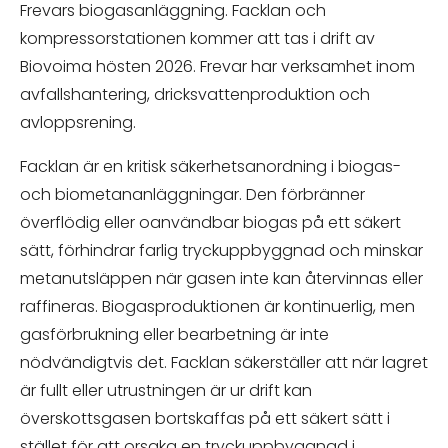
Frevars biogasanläggning. Facklan och
kompressorstationen kommer att tas i drift av
Biovoima hösten 2026. Frevar har verksamhet inom
avfallshantering, dricksvattenproduktion och
avloppsrening.
Facklan är en kritisk säkerhetsanordning i biogas-
och biometananläggningar. Den förbränner
överflödig eller oanvändbar biogas på ett säkert
sätt, förhindrar farlig tryckuppbyggnad och minskar
metanutsläppen när gasen inte kan återvinnas eller
raffineras. Biogasproduktionen är kontinuerlig, men
gasförbrukning eller bearbetning är inte
nödvändigtvis det. Facklan säkerställer att när lagret
är fullt eller utrustningen är ur drift kan
överskottsgasen bortskaffas på ett säkert sätt i
stället för att orsaka en tryckuppbyggnad i