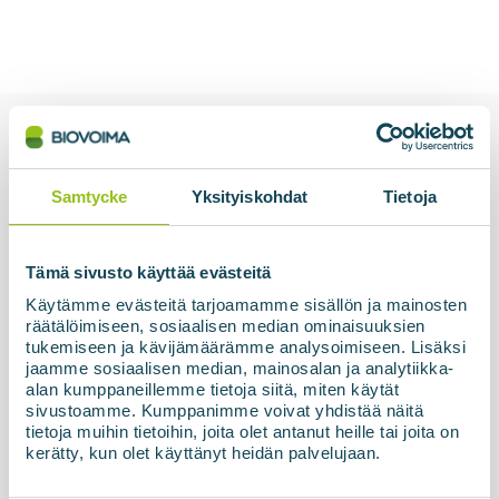
Relaterat
Samtycke
Yksityiskohdat
Tietoja
Tämä sivusto käyttää evästeitä
Käytämme evästeitä tarjoamamme sisällön ja mainosten
räätälöimiseen, sosiaalisen median ominaisuuksien
tukemiseen ja kävijämäärämme analysoimiseen. Lisäksi
jaamme sosiaalisen median, mainosalan ja analytiikka-
alan kumppaneillemme tietoja siitä, miten käytät
sivustoamme. Kumppanimme voivat yhdistää näitä
tietoja muihin tietoihin, joita olet antanut heille tai joita on
15.05.2026
kerätty, kun olet käyttänyt heidän palvelujaan.
Biogas uppgraderingsenhet
lettiska SIA ZAAO driftsatt