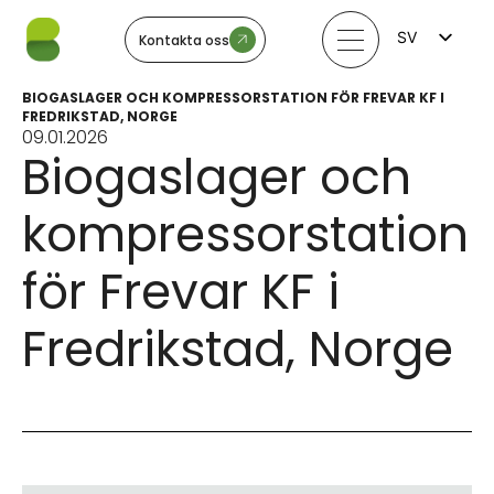
SV
Kontakta oss
FI
EN
BIOGASLAGER OCH KOMPRESSORSTATION FÖR FREVAR KF I
LV
FREDRIKSTAD, NORGE
LT
09.01.2026
EE
Biogaslager och
NO
kompressorstation
för Frevar KF i
Fredrikstad, Norge