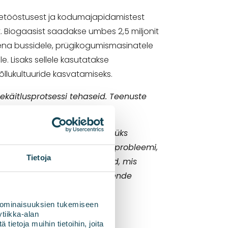
inetööstusest ja kodumajapidamistest
. Biogaasist saadakse umbes 2,5 miljonit
sena bussidele, prügikogumismasinatele
. Lisaks sellele kasutatakse
llukultuuride kasvatamiseks.
käitlusprotsessi tehaseid. Teenuste
 ning biogaasi tootmine on üks
niliste jäätmete käitlemise probleemi,
Tietoja
davad fossiilseid lähteaineid, mis
ilisi jäätmeid vältimatu. Nende
e - ja tegeleb ühe praeguse
 ominaisuuksien tukemiseen
tiikka-alan
ietoja muihin tietoihin, joita