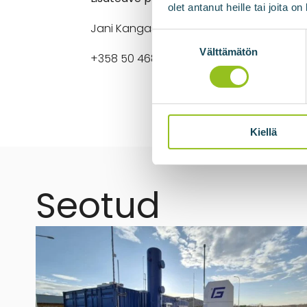
olet antanut heille tai joita o
Jani Kangasaho, müügidirektor, partner
Suostumuksen
valinta
Välttämätön
+358 50 468 7907, jani.kangasaho@biovo
Kiellä
Seotud