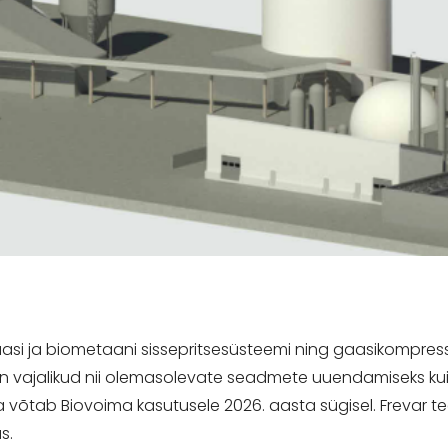
asi ja biometaani sissepritsesüsteemi ning gaasikompres
 on vajalikud nii olemasolevate seadmete uuendamiseks ku
 võtab Biovoima kasutusele 2026. aasta sügisel. Frevar t
s.