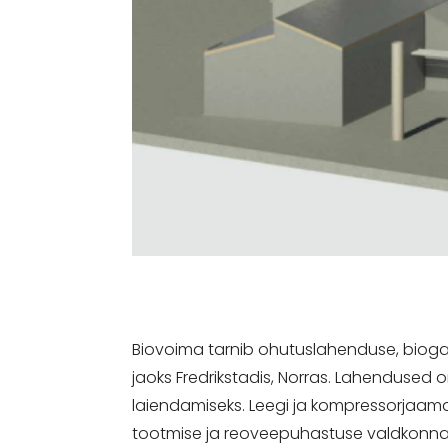
Biovoima tarnib ohutuslahenduse, bioga
jaoks Fredrikstadis, Norras. Lahendused
laiendamiseks. Leegi ja kompressorjaama
tootmise ja reoveepuhastuse valdkonna