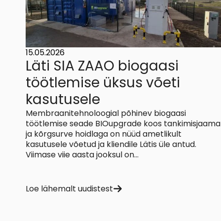
15.05.2026
Läti SIA ZAAO biogaasi
töötlemise üksus võeti
kasutusele
Membraanitehnoloogial põhinev biogaasi
töötlemise seade BIOupgrade koos tankimisjaama
ja kõrgsurve hoidlaga on nüüd ametlikult
kasutusele võetud ja kliendile Lätis üle antud.
Viimase viie aasta jooksul on...
Loe lähemalt uudistest