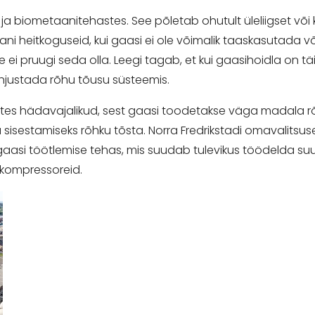
- ja biometaanitehastes. See põletab ohutult üleliigset võ
i heitkoguseid, kui gaasi ei ole võimalik taaskasutada võ
e ei pruugi seda olla. Leegi tagab, et kui gaasihoidla on 
õhjustada rõhu tõusu süsteemis.
s hädavajalikud, sest gaasi toodetakse väga madala rõhu
u sisestamiseks rõhku tõsta. Norra Fredrikstadi omavalits
ogaasi töötlemise tehas, mis suudab tulevikus töödelda 
ekompressoreid.