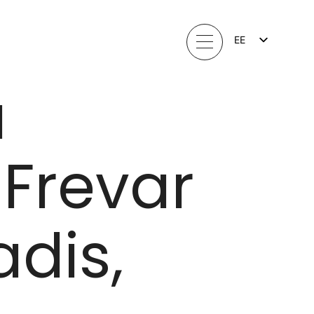
EE
FI
EN
a
LV
LT
SV
NO
Frevar
adis,