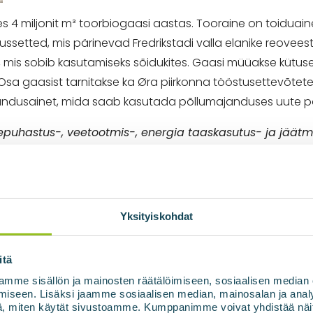
s 4 miljonit m³ toorbiogaasi aastas. Tooraine on toidua
etted, mis pärinevad Fredrikstadi valla elanike reoveest
, mis sobib kasutamiseks sõidukites. Gaasi müüakse kütu
sa gaasist tarnitakse ka Øra piirkonna tööstusettevõtetele
randusainet, mida saab kasutada põllumajanduses uute põ
uhastus-, veetootmis-, energia taaskasutus- ja jäätme
itsipaalülesanneteks.
vuhoonegaaside heitkoguseid 2030. aastaks 60 % võrra
Biogaas pakub “kolmekordset võitu”: see lahendab orgaa
Yksityiskohdat
neterikkaid biolüke. Nii biometaan kui ka bioväetis asen
i jäätmetekke vähendamine on esmatähtis, on osa orgaan
biogaasiks vähendab vajadust fossiilse süsiniku järel
itä
põhjusega.
mme sisällön ja mainosten räätälöimiseen, sosiaalisen median
iseen. Lisäksi jaamme sosiaalisen median, mainosalan ja analy
, miten käytät sivustoamme. Kumppanimme voivat yhdistää näitä t