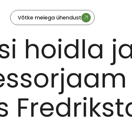
Võtke meiega ühendust
KF JAOKS FREDRIKSTADIS, NORRAS
i hoidla j
ssorjaam 
s Fredrikst