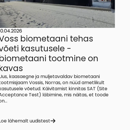
10.04.2026
Voss biometaani tehas
võeti kasutusele -
biometaani tootmine on
kavas
Uus, kaasaegne ja muljetavaldav biometaani
tootmisjaam Vossis, Norras, on nüüd ametlikult
kasutusele võetud. Käivitamist kinnitas SAT (Site
Acceptance Test) läbimine, mis näitas, et toode
on...
Loe lähemalt uudistest