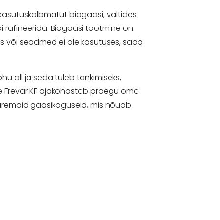
i kasutuskõlbmatut biogaasi, vältides
i rafineerida. Biogaasi tootmine on
täis või seadmed ei ole kasutuses, saab
 all ja seda tuleb tankimiseks,
use Frevar KF ajakohastab praegu oma
suuremaid gaasikoguseid, mis nõuab