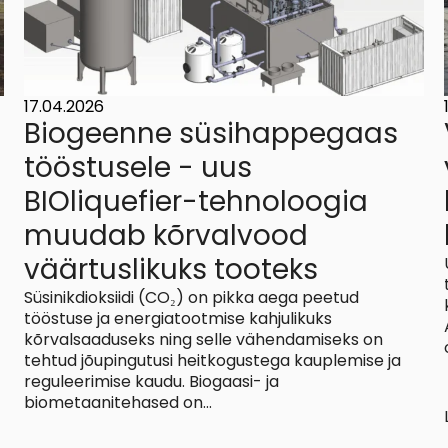
17.04.2026
Biogeenne süsihappegaas
tööstusele - uus
BIOliquefier-tehnoloogia
muudab kõrvalvood
väärtuslikuks tooteks
Süsinikdioksiidi (CO₂) on pikka aega peetud
tööstuse ja energiatootmise kahjulikuks
kõrvalsaaduseks ning selle vähendamiseks on
tehtud jõupingutusi heitkogustega kauplemise ja
reguleerimise kaudu. Biogaasi- ja
biometaanitehased on...