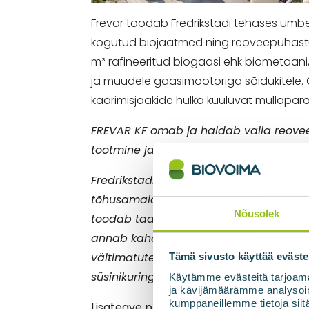
Frevar toodab Fredrikstadi tehases umbe
kogutud biojäätmed ning reoveepuhastuss
m³ rafineeritud biogaasi ehk biometaani
ja muudele gaasimootoriga sõidukitele. O
käärimisjääkide hulka kuuluvat mullapa
FREVAR KF
omab ja haldab valla reoveep
tootmine jaguneb äritegevuseks ja mun
Fredrikstadi eesmärk on vähendada kas
tõhusamaid viise selle saavutamiseks. 
Nõusolek
toodab taastuvenergiat ja toodab toitai
annab kahekordset kasu kliimale. Kuig
vältimatute kõrvalvoogude muundamine 
Tämä sivusto käyttää eväste
süsinikuringe tasakaalustamatuse alg
Käytämme evästeitä tarjoama
ja kävijämäärämme analysoim
kumppaneillemme tietoja siitä
Lisateave projekti kohta: