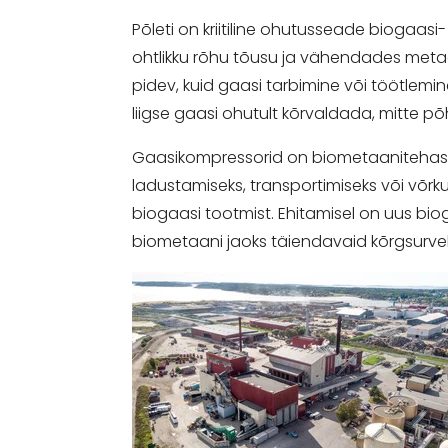
Põleti on kriitiline ohutusseade biogaasi
ohtlikku rõhu tõusu ja vähendades metaan
pidev, kuid gaasi tarbimine või töötlemin
liigse gaasi ohutult kõrvaldada, mitte p
Gaasikompressorid on biometaanitehaste
ladustamiseks, transportimiseks või võrk
biogaasi tootmist. Ehitamisel on uus bi
biometaani jaoks täiendavaid kõrgsurv