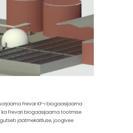
sorjaama Frevar KF-i biogaasijaama
i ka Frevari biogaasijaama tootmise
egutseb jäätmekäitluse, joogivee