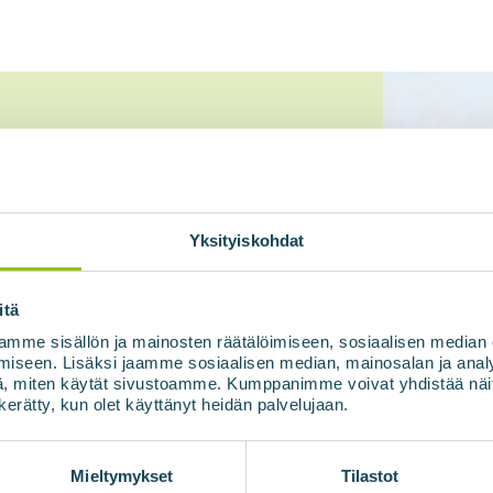
date with
Yksityiskohdat
 energy
itä
mme sisällön ja mainosten räätälöimiseen, sosiaalisen median
iseen. Lisäksi jaamme sosiaalisen median, mainosalan ja analy
, miten käytät sivustoamme. Kumppanimme voivat yhdistää näitä t
n kerätty, kun olet käyttänyt heidän palvelujaan.
Mieltymykset
Tilastot