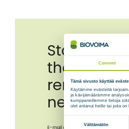
Stay up to 
the latest
Consent
renewable
Tämä sivusto käyttää eväste
Käytämme evästeitä tarjoama
news
ja kävijämäärämme analysoim
kumppaneillemme tietoja siitä
olet antanut heille tai joita o
Suostumuksen
valinta
Välttämätön
E-mail address
*