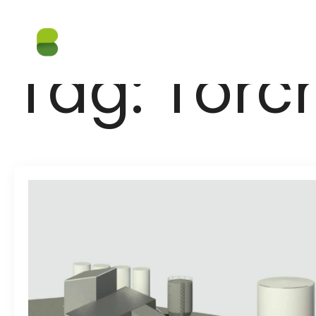
Tag:
Torc