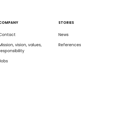
COMPANY
STORIES
Contact
News
Mission, vision, values,
References
responsibility
Jobs