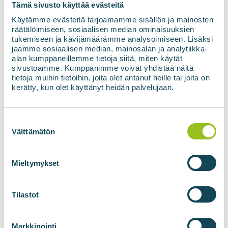
Tämä sivusto käyttää evästeitä
Käytämme evästeitä tarjoamamme sisällön ja mainosten
räätälöimiseen, sosiaalisen median ominaisuuksien
tukemiseen ja kävijämäärämme analysoimiseen. Lisäksi
jaamme sosiaalisen median, mainosalan ja analytiikka-
CONTACT US
alan kumppaneillemme tietoja siitä, miten käytät
sivustoamme. Kumppanimme voivat yhdistää näitä
Mikko Bengts
tietoja muihin tietoihin, joita olet antanut heille tai joita on
kerätty, kun olet käyttänyt heidän palvelujaan.
Sales Manager
Suostumuksen
+358 50 549 0882
valinta
Välttämätön
mikko.bengts@biovoima.fi
Mieltymykset
Tilastot
Markkinointi