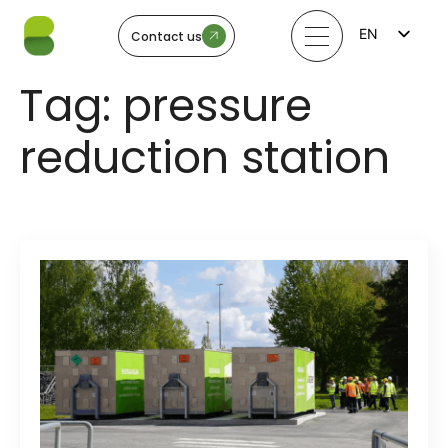
EN
Contact us
FI
LV
Tag:
pressure
LT
EE
SV
reduction station
NO