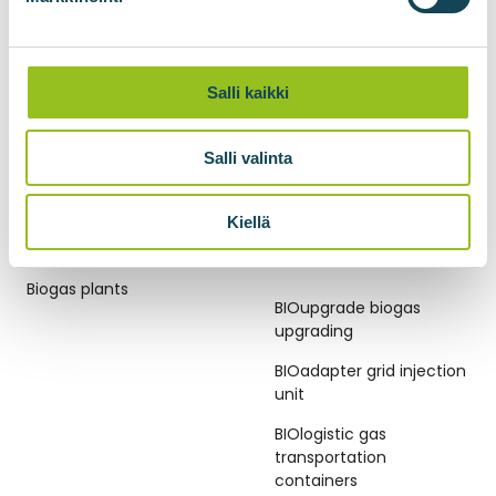
Salli kaikki
Salli valinta
Kiellä
BIOGAS PLANTS
BIOMETHANE
TECHNOLOGIES
Biogas plants
BIOupgrade biogas
upgrading
BIOadapter grid injection
unit
BIOlogistic gas
transportation
containers