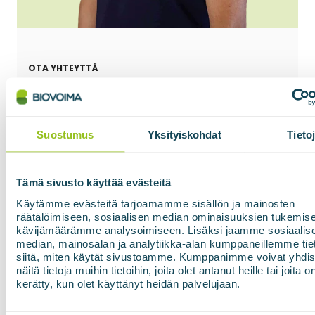
OTA YHTEYTTÄ
Mikko Bengts
Myyntipäällikkö
Suostumus
Yksityiskohdat
Tieto
+358 50 549 0882
Tämä sivusto käyttää evästeitä
Käytämme evästeitä tarjoamamme sisällön ja mainosten
mikko.bengts@biovoima.fi
räätälöimiseen, sosiaalisen median ominaisuuksien tukemise
kävijämäärämme analysoimiseen. Lisäksi jaamme sosiaalis
median, mainosalan ja analytiikka-alan kumppaneillemme tie
siitä, miten käytät sivustoamme. Kumppanimme voivat yhdis
näitä tietoja muihin tietoihin, joita olet antanut heille tai joita o
kerätty, kun olet käyttänyt heidän palvelujaan.