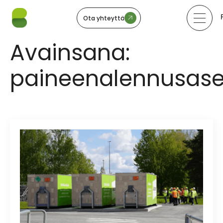
Ota yhteyttä
Avainsana:
paineenalennusas