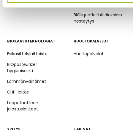
Biometaanin nesteytys
BIOliquefier hiilidioksidin
nesteytys
BIOKAASUTEKNOLOGIAT
HUOLTOPALVELUT
Esikäsittelylaitteisto
Huoltopalvelut
BIOpasteurizer
hygienisointi
Lämmönvaihtimet
CHP-laitos
Lopputuotteen
jalostuslaitteet
YRITYS
TARINAT