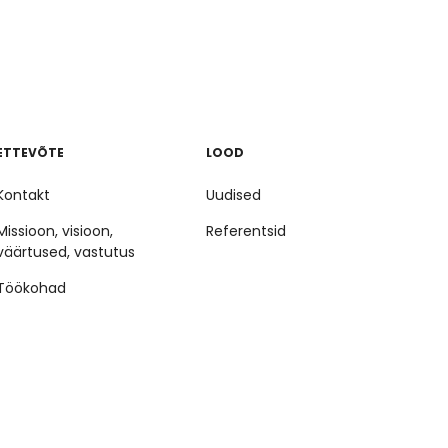
ETTEVÕTE
LOOD
Kontakt
Uudised
Missioon, visioon,
Referentsid
väärtused, vastutus
Töökohad