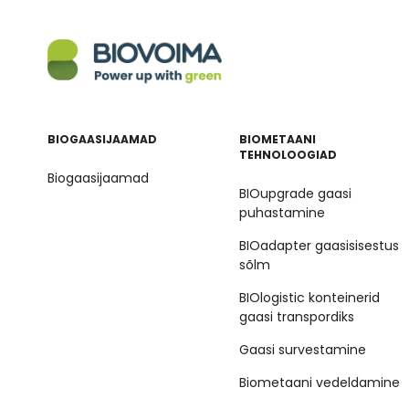
BIOGAASIJAAMAD
BIOMETAANI
TEHNOLOOGIAD
Biogaasijaamad
BIOupgrade gaasi
puhastamine
BIOadapter gaasisisestus
sõlm
BIOlogistic konteinerid
gaasi transpordiks
Gaasi survestamine
Biometaani vedeldamine