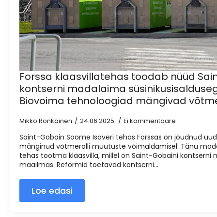
Forssa klaasvillatehas toodab nüüd Sai
kontserni madalaima süsinikusisaldusega
Biovoima tehnoloogiad mängivad võtmer
Mikko Ronkainen
24.06.2025
Ei kommentaare
Saint-Gobain Soome Isoveri tehas Forssas on jõudnud uud
mänginud võtmerolli muutuste võimaldamisel. Tänu mode
tehas tootma klaasvilla, millel on Saint-Gobaini kontserni 
maailmas. Reformid toetavad kontserni...
Loe edasi