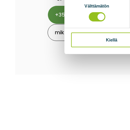
valinta
Välttämätön
+358 50 549 0882
mikko.bengts@biovoima.fi
Kiellä