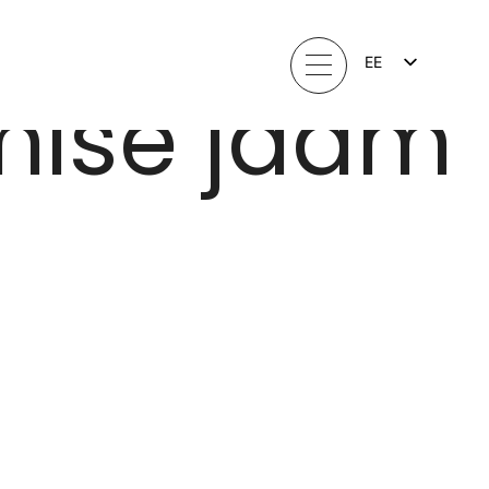
EE
mise jaam
FI
EN
LV
LT
SV
NO