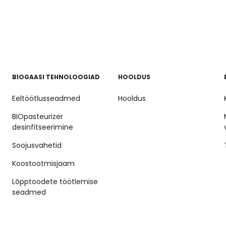
BIOGAASI TEHNOLOOGIAD
HOOLDUS
Eeltöötlusseadmed
Hooldus
BIOpasteurizer
desinfitseerimine
Soojusvahetid
Koostootmisjaam
Lõpptoodete töötlemise
seadmed