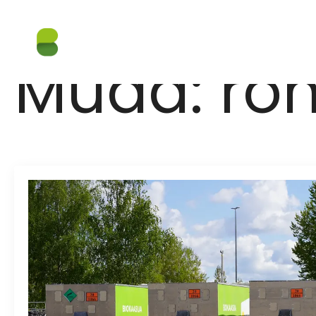
Muda:
rõ