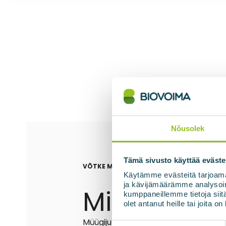
Nõusolek
Tämä sivusto käyttää eväste
VÕTKE MEIEGA ÜHENDUST
Käytämme evästeitä tarjoama
ja kävijämäärämme analysoim
Mikko Beng
kumppaneillemme tietoja siitä
olet antanut heille tai joita o
Müügijuht
Suostumuksen