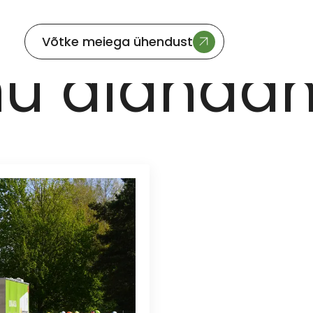
Võtke meiega ühendust
hu alanda