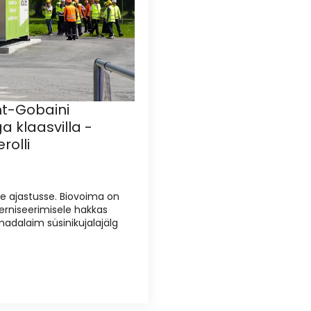
nt-Gobaini
 klaasvilla -
olli
e ajastusse. Biovoima on
rniseerimisele hakkas
madalaim süsinikujalajälg