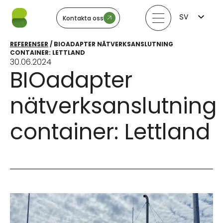
SV
Kontakta oss
FI
EN
REFERENSER
/
BIOADAPTER NÄTVERKSANSLUTNING
LV
CONTAINER: LETTLAND
LT
30.06.2024
EE
BIOadapter
NO
nätverksanslutning
container: Lettland