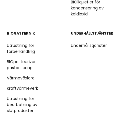
BIOliquefier för
kondensering av
koldioxid
BIOGASTEKNIK
UNDERHÅLLSTJÄNSTER
Utrustning för
Underhållstjänster
förbehandling
BIOpasteurizer
pastörisering
Värmeväxlare
Kraftvärmeverk
Utrustning för
bearbetning av
slutprodukter