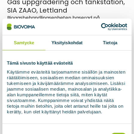
Gas uppgradering och tankstation,
SIA ZAAO, Lettland
Biogasbehandlingsenheten baserad på
membranteknik, BIOupgrade, tillsammans med
tankstationen och högtryckslagret, har nu
officiellt tagits i drift och överlämnats till kunden i
Lettland. Den slutliga...
Samtycke
Yksityiskohdat
Tietoja
Läs mer om nyheterna
Tämä sivusto käyttää evästeitä
Käytämme evästeitä tarjoamamme sisällön ja mainosten
räätälöimiseen, sosiaalisen median ominaisuuksien
tukemiseen ja kävijämäärämme analysoimiseen. Lisäksi
jaamme sosiaalisen median, mainosalan ja analytiikka-
alan kumppaneillemme tietoja siitä, miten käytät
sivustoamme. Kumppanimme voivat yhdistää näitä
tietoja muihin tietoihin, joita olet antanut heille tai joita on
kerätty, kun olet käyttänyt heidän palvelujaan.
Suostumuksen