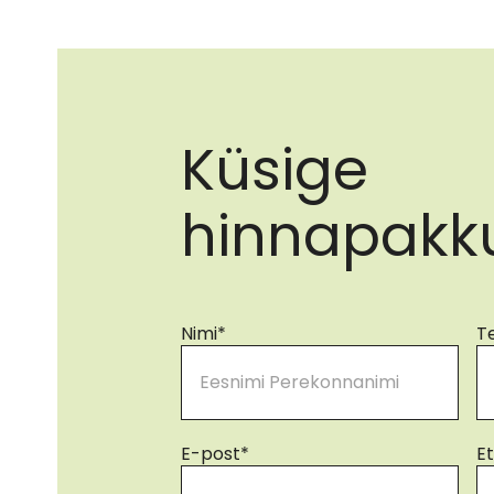
Küsige
hinnapakk
Nimi
*
T
E-post
*
E