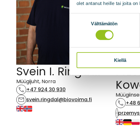
olet antanut heille tai joita o
Suostumuksen
valinta
Välttämätön
Kiellä
Svein I. Ringdal
Prz
Kowa
Müügijuht, Norra
+47 924 30 930
Müügiinse
svein.ringdal@biovoima.fi
+48 6
przemys