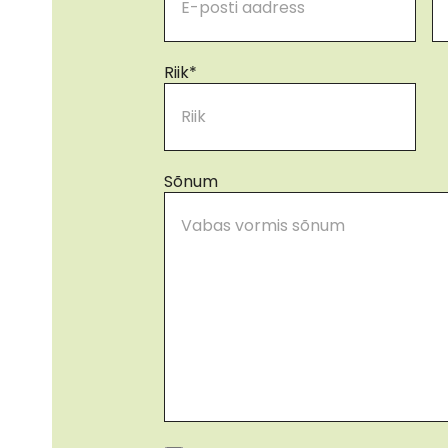
Riik
*
Sõnum