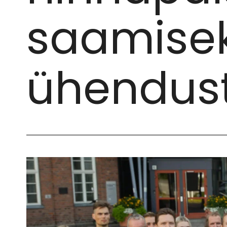
saamise
ühendus