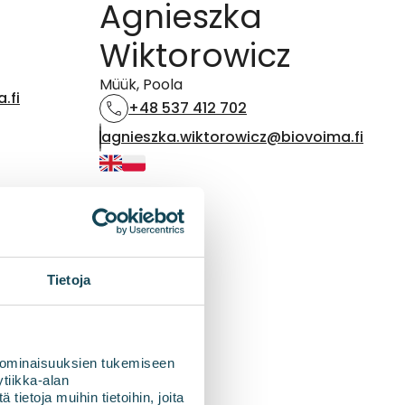
Agnieszka
Wiktorowicz
Müük, Poola
.fi
+48 537 412 702
agnieszka.wiktorowicz@biovoima.fi
Tietoja
 ominaisuuksien tukemiseen
tiikka-alan
ietoja muihin tietoihin, joita