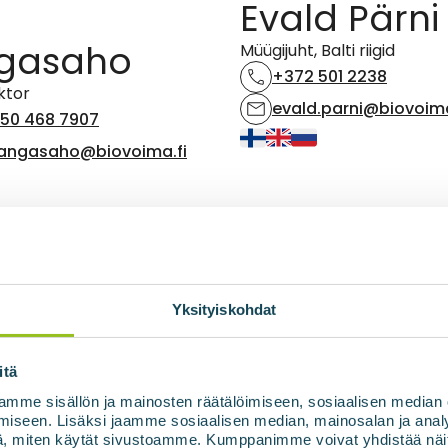
Evald Pärni
gasaho
Müügijuht, Balti riigid
+372 501 2238
ktor
evald.parni@biovoima
50 468 7907
kangasaho@biovoima.fi
Yksityiskohdat
itä
mme sisällön ja mainosten räätälöimiseen, sosiaalisen median
iseen. Lisäksi jaamme sosiaalisen median, mainosalan ja analy
, miten käytät sivustoamme. Kumppanimme voivat yhdistää näitä t