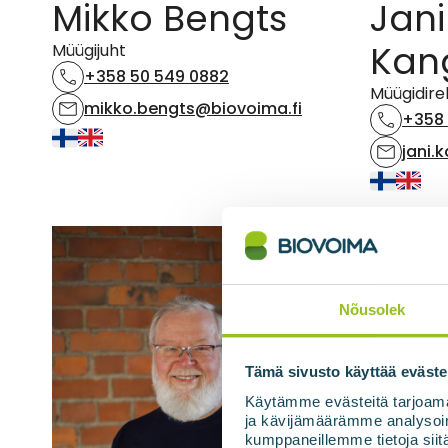
Mikko Bengts
Jani
Kan
Müügijuht
+358 50 549 0882
Müügidire
mikko.bengts@biovoima.fi
+358 
jani.
Nõusolek
Tämä sivusto käyttää eväste
Käytämme evästeitä tarjoama
ja kävijämäärämme analysoim
kumppaneillemme tietoja siitä