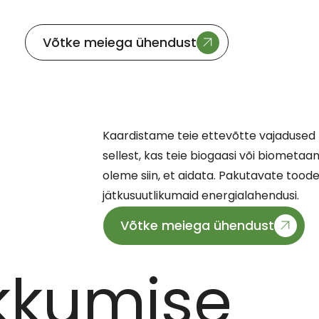
Võtke meiega ühendust
Kaardistame teie ettevõtte vajadused
sellest, kas teie biogaasi või biometaani
oleme siin, et aidata. Pakutavate too
jätkusuutlikumaid energialahendusi.
Võtke meiega ühendust
kkumise