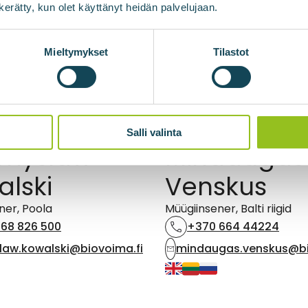
n kerätty, kun olet käyttänyt heidän palvelujaan.
Mieltymykset
Tilastot
Salli valinta
emyslaw
Mindaugas
lski
Venskus
ner, Poola
Müügiinsener, Balti riigid
68 826 500
+370 664 44224
law.kowalski@biovoima.fi
mindaugas.venskus@bi