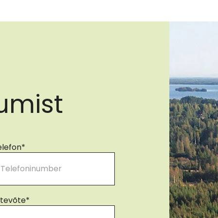
umist
elefon
*
ttevõte
*