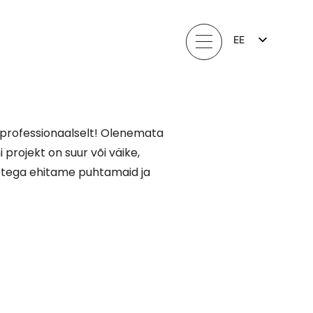
EE
FI
EN
LV
LT
SV
NO
 professionaalselt! Olenemata
 projekt on suur või väike,
detega ehitame puhtamaid ja