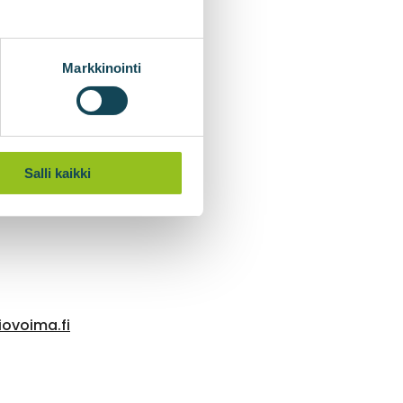
Markkinointi
Salli kaikki
ovoima.fi