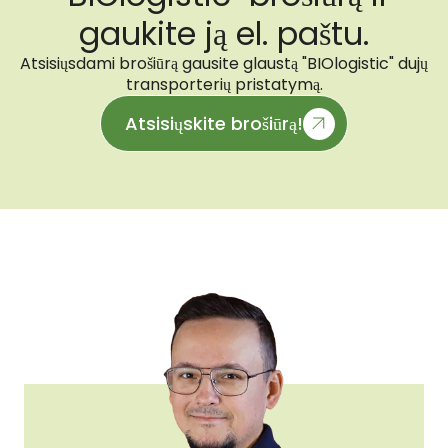
gaukite ją el. paštu.
Atsisiųsdami brošiūrą gausite glaustą "BIOlogistic" dujų
transporterių pristatymą.
Atsisiųskite brošiūrą!