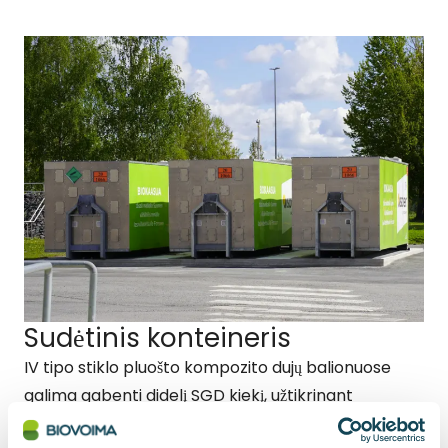
Sudėtinis konteineris
IV tipo stiklo pluošto kompozito dujų balionuose
galima gabenti didelį SGD kiekį, užtikrinant
mažiausią masę ir didžiausią saugumą, be to, jie turi