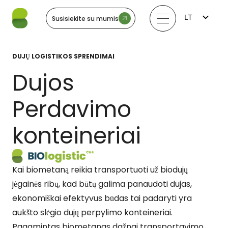
LT
Susisiekite su mumis
FI
EN
LV
DUJŲ LOGISTIKOS SPRENDIMAI
EE
SV
Dujos
NO
Perdavimo
konteineriai
Kai biometaną reikia transportuoti už biodujų
jėgainės ribų, kad būtų galima panaudoti dujas,
ekonomiškai efektyvus būdas tai padaryti yra
aukšto slėgio dujų perpylimo konteineriai.
Pagamintas biometanas dažnai transportavimo