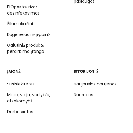
paslaugos
BIOpasteurizer
dezinfekavimas
Šilumokaičiai
Kogeneracinė jėgainė
Galutinių produktų
perdirbimo įranga
ĮMONĖ
ISTORIJOS IŠ
Susisiekite su
Naujausios naujienos
Misija, vizija, vertybės,
Nuorodos
atsakomybė
Darbo vietos