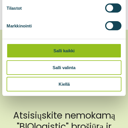
Prašyti citatos
Tilastot
Markkinointi
Salli kaikki
Salli valinta
Kiellä
Atsisiųskite nemokamą
"BIOlogistic" brošiūrą ir