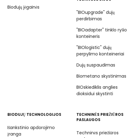
Biodujų jėgainės
"BIOupgrade" dujų
perdirbimas
"BIOadapter" tinklo ryšio
konteineris
"BIOlogistic" dujų
perpylimo konteineriai
Dujų suspaudimas
Biometano skystinimas
BIOskiediklis anglies
dioksidui skystinti
BIODUJŲ TECHNOLOGIJOS
TECHNINĖS PRIEŽIŪROS
PASLAUGOS
Išankstinio apdorojimo
Techninės priežiūros
įranga