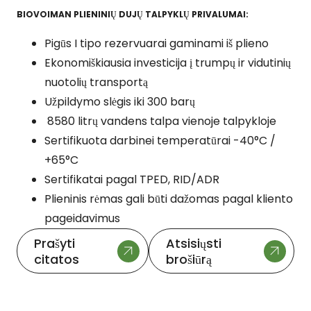
BIOVOIMAN PLIENINIŲ DUJŲ TALPYKLŲ PRIVALUMAI:
Pigūs I tipo rezervuarai gaminami iš plieno
Ekonomiškiausia investicija į trumpų ir vidutinių
nuotolių transportą
Užpildymo slėgis iki 300 barų
8580 litrų vandens talpa vienoje talpykloje
Sertifikuota darbinei temperatūrai -40°C /
+65°C
Sertifikatai pagal TPED, RID/ADR
Plieninis rėmas gali būti dažomas pagal kliento
pageidavimus
Prašyti
Atsisiųsti
citatos
brošiūrą