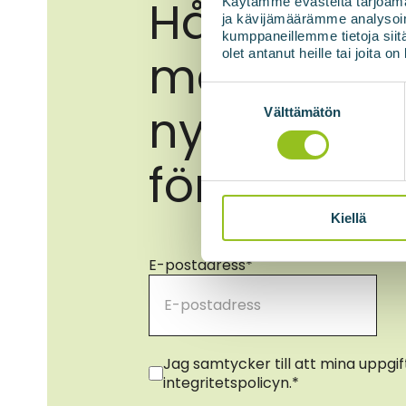
Håll dig u
Käytämme evästeitä tarjoama
ja kävijämäärämme analysoim
kumppaneillemme tietoja siitä
med de se
olet antanut heille tai joita o
Suostumuksen
nyheterna
valinta
Välttämätön
förnybar e
Kiellä
E-postadress
*
Samtycke
*
Jag samtycker till att mina uppgi
integritetspolicyn.
*