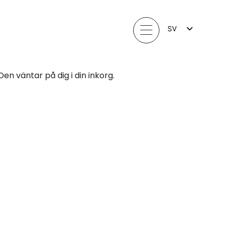
SV
FI
EN
LV
LT
en väntar på dig i din inkorg.
EE
NO