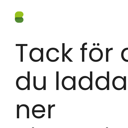
Tack för 
du ladd
ner