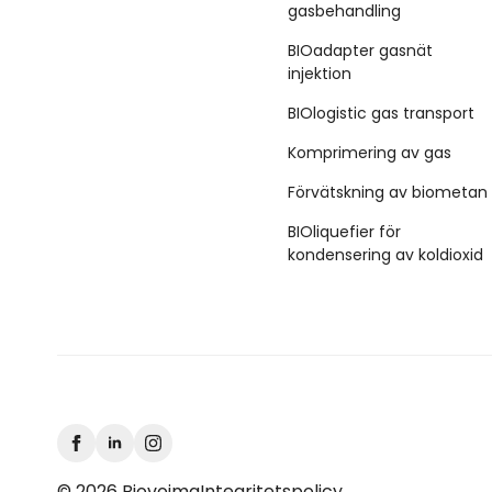
gasbehandling
BIOadapter gasnät
injektion
BIOlogistic gas transport
Komprimering av gas
Förvätskning av biometan
BIOliquefier för
kondensering av koldioxid
© 2026 Biovoima
Integritetspolicy