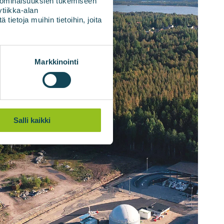
 ominaisuuksien tukemiseen
tiikka-alan
ietoja muihin tietoihin, joita
Markkinointi
Salli kaikki