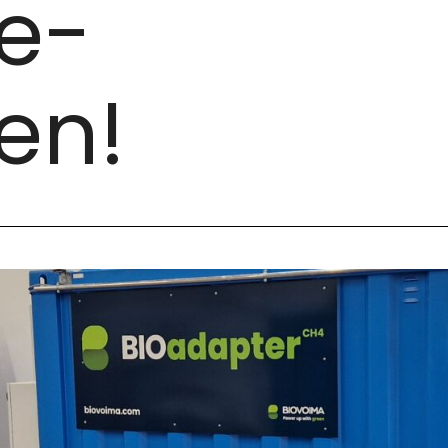
ce-
en!