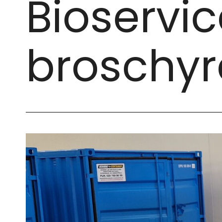
Bioservi
broschyr