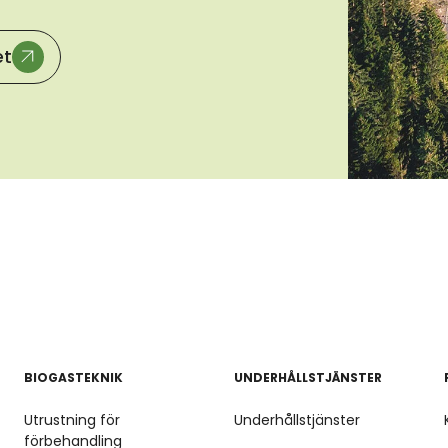
et
BIOGASTEKNIK
UNDERHÅLLSTJÄNSTER
Utrustning för
Underhållstjänster
förbehandling