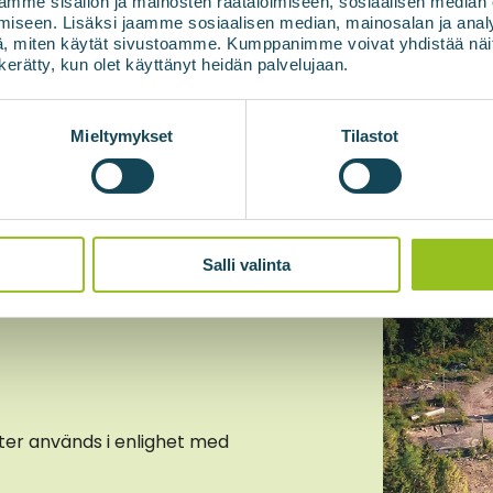
ppdaterad
mme sisällön ja mainosten räätälöimiseen, sosiaalisen median
iseen. Lisäksi jaamme sosiaalisen median, mainosalan ja analy
, miten käytät sivustoamme. Kumppanimme voivat yhdistää näitä t
naste
n kerätty, kun olet käyttänyt heidän palvelujaan.
 om
Mieltymykset
Tilastot
nergi
Salli valinta
fter används i enlighet med