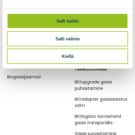
Salli kaikki
Salli valinta
Kiellä
BIOGAASIJAAMAD
BIOMETAANI
TEHNOLOOGIAD
Biogaasijaamad
BIOupgrade gaasi
puhastamine
BIOadapter gaasisisestus
sõlm
BIOlogistic konteinerid
gaasi transpordiks
Gaasi survestamine