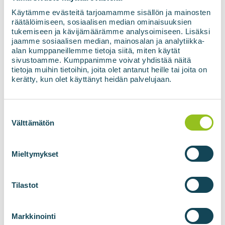
Käytämme evästeitä tarjoamamme sisällön ja mainosten
räätälöimiseen, sosiaalisen median ominaisuuksien
tukemiseen ja kävijämäärämme analysoimiseen. Lisäksi
jaamme sosiaalisen median, mainosalan ja analytiikka-
Olge kursis viimaste
alan kumppaneillemme tietoja siitä, miten käytät
sivustoamme. Kumppanimme voivat yhdistää näitä
taastuvenergia
tietoja muihin tietoihin, joita olet antanut heille tai joita on
kerätty, kun olet käyttänyt heidän palvelujaan.
uudistega
Suostumuksen
E-posti aadress
*
valinta
Välttämätön
Mieltymykset
Nõusolek
*
Nõustun oma andmete kasutamisega
Tilastot
vastavalt privaatsuspoliitikale.
*
Markkinointi