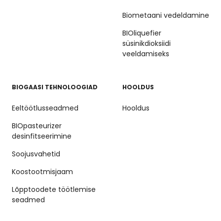
Biometaani vedeldamine
BIOliquefier
süsinikdioksiidi
veeldamiseks
BIOGAASI TEHNOLOOGIAD
HOOLDUS
Eeltöötlusseadmed
Hooldus
BIOpasteurizer
desinfitseerimine
Soojusvahetid
Koostootmisjaam
Lõpptoodete töötlemise
seadmed