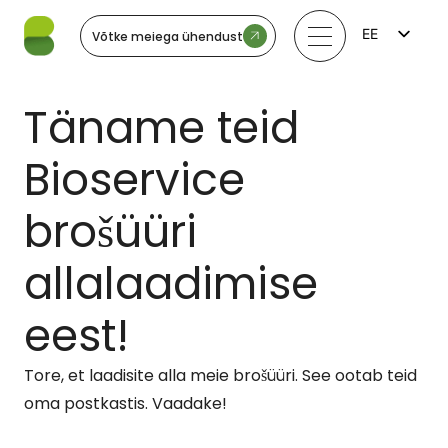
EE
Võtke meiega ühendust
FI
EN
LV
Täname teid
LT
SV
NO
Bioservice
brošüüri
allalaadimise
eest!
Tore, et laadisite alla meie brošüüri. See ootab teid
oma postkastis. Vaadake!