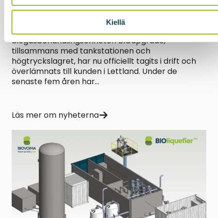
Biogas uppgraderingsenhet
lettiska SIA ZAAO driftsatt
Kiellä
Den membranbaserade
biogasbehandlingsenheten BIOupgrade,
tillsammans med tankstationen och
högtryckslagret, har nu officiellt tagits i drift och
överlämnats till kunden i Lettland. Under de
senaste fem åren har...
Läs mer om nyheterna