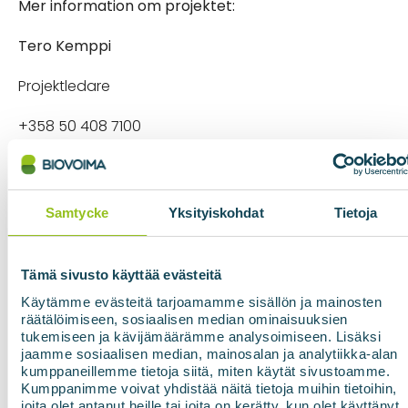
Mer information om projektet:
Tero Kemppi
Projektledare
+358 50 408 7100
tero.kemppi@biovoima.fi
Jani Kangasaho
Samtycke
Yksityiskohdat
Tietoja
Försäljningsdirektör
Tämä sivusto käyttää evästeitä
+358 50 468 7907
Käytämme evästeitä tarjoamamme sisällön ja mainosten
räätälöimiseen, sosiaalisen median ominaisuuksien
jani.kangasaho@biovoima.fi
tukemiseen ja kävijämäärämme analysoimiseen. Lisäksi
jaamme sosiaalisen median, mainosalan ja analytiikka-alan
kumppaneillemme tietoja siitä, miten käytät sivustoamme.
Kumppanimme voivat yhdistää näitä tietoja muihin tietoihin,
joita olet antanut heille tai joita on kerätty, kun olet käyttänyt