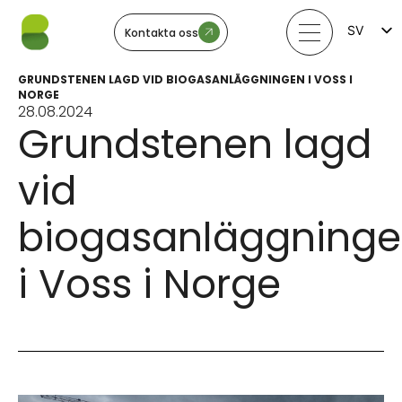
SV
Kontakta oss
FI
EN
GRUNDSTENEN LAGD VID BIOGASANLÄGGNINGEN I VOSS I
LV
NORGE
LT
28.08.2024
EE
Grundstenen lagd
NO
vid
biogasanläggning
i Voss i Norge