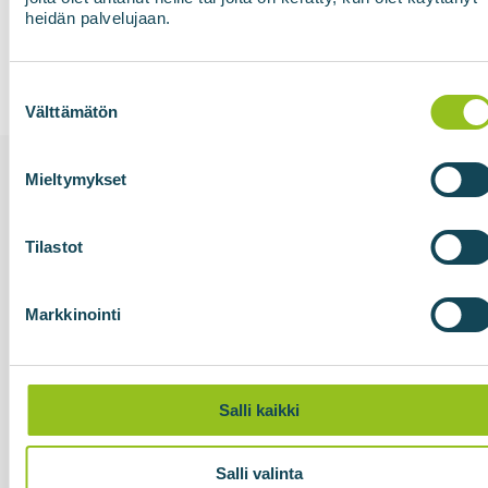
heidän palvelujaan.
Suostumuksen
valinta
Välttämätön
Mieltymykset
Relaterat
Tilastot
Markkinointi
Salli kaikki
15.05.2026
Salli valinta