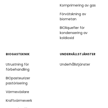
Komprimering av gas
Förvätskning av
biometan
BIOliquefier för
kondensering av
koldioxid
BIOGASTEKNIK
UNDERHÅLLSTJÄNSTER
Utrustning för
Underhållstjänster
förbehandling
BIOpasteurizer
pastörisering
Värmeväxlare
Kraftvärmeverk