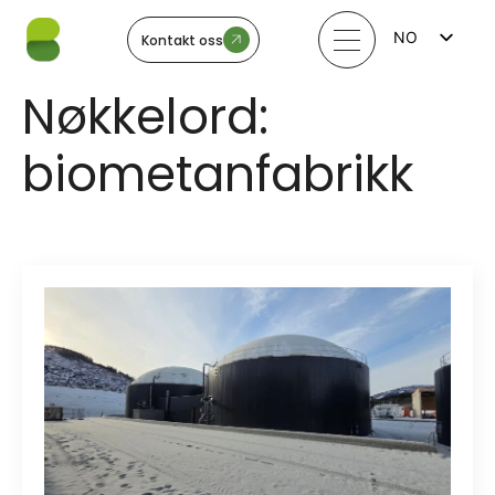
NO
Kontakt oss
FI
EN
Nøkkelord:
LV
LT
EE
biometanfabrikk
SV