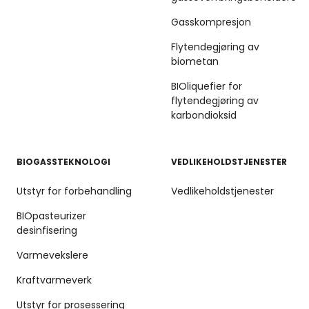
Gasskompresjon
Flytendegjøring av
biometan
BIOliquefier for
flytendegjøring av
karbondioksid
BIOGASSTEKNOLOGI
VEDLIKEHOLDSTJENESTER
Utstyr for forbehandling
Vedlikeholdstjenester
BIOpasteurizer
desinfisering
Varmevekslere
Kraftvarmeverk
Utstyr for prosessering