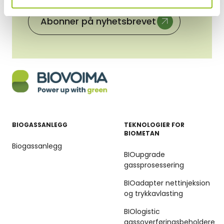
Abonner på nyhetsbrevet
BIOGASSANLEGG
TEKNOLOGIER FOR
BIOMETAN
Biogassanlegg
BIOupgrade
gassprosessering
BIOadapter nettinjeksion
og trykkavlasting
BIOlogistic
gassoverføringsbeholdere