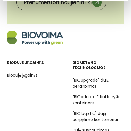
Prenumeruoti naujienlaiškį
BIODUJŲ JĖGAINĖS
BIOMETANO
TECHNOLOGIJOS
Biodujų jėgainės
"BIOupgrade" dujų
perdirbimas
"BIOadapter" tinklo ryšio
konteineris
"BIOlogistic" dujų
perpylimo konteineriai
Dujų suspaudimas