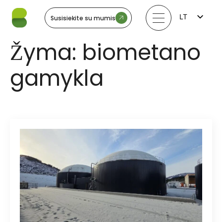
LT
Susisiekite su mumis
FI
EN
Žyma:
biometano
LV
EE
SV
gamykla
NO