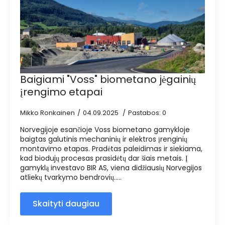
Baigiami "Voss" biometano jėgainių
įrengimo etapai
Mikko Ronkainen
04.09.2025
Pastabos: 0
Norvegijoje esančioje Voss biometano gamykloje
baigtas galutinis mechaninių ir elektros įrenginių
montavimo etapas. Pradėtas paleidimas ir siekiama,
kad biodujų procesas prasidėtų dar šiais metais. Į
gamyklą investavo BIR AS, viena didžiausių Norvegijos
atliekų tvarkymo bendrovių.....
Skaityti daugiau