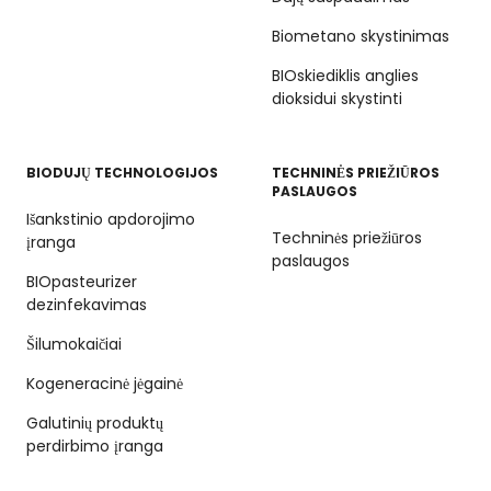
Biometano skystinimas
BIOskiediklis anglies
dioksidui skystinti
BIODUJŲ TECHNOLOGIJOS
TECHNINĖS PRIEŽIŪROS
PASLAUGOS
Išankstinio apdorojimo
Techninės priežiūros
įranga
paslaugos
BIOpasteurizer
dezinfekavimas
Šilumokaičiai
Kogeneracinė jėgainė
Galutinių produktų
perdirbimo įranga