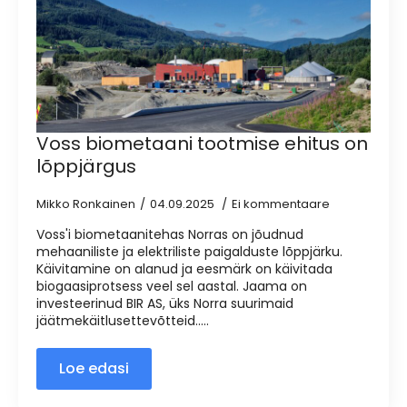
Voss biometaani tootmise ehitus on
lõppjärgus
Mikko Ronkainen
04.09.2025
Ei kommentaare
Voss'i biometaanitehas Norras on jõudnud
mehaaniliste ja elektriliste paigalduste lõppjärku.
Käivitamine on alanud ja eesmärk on käivitada
biogaasiprotsess veel sel aastal. Jaama on
investeerinud BIR AS, üks Norra suurimaid
jäätmekäitlusettevõtteid.....
Loe edasi