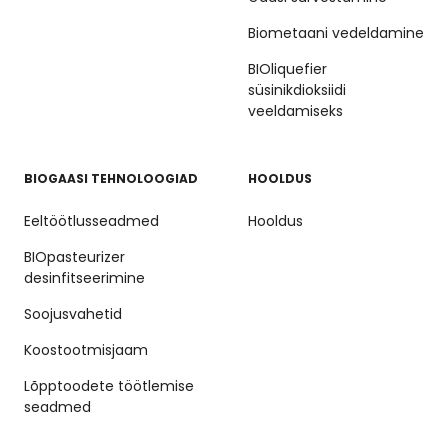
Biometaani vedeldamine
BIOliquefier
süsinikdioksiidi
veeldamiseks
BIOGAASI TEHNOLOOGIAD
HOOLDUS
Eeltöötlusseadmed
Hooldus
BIOpasteurizer
desinfitseerimine
Soojusvahetid
Koostootmisjaam
Lõpptoodete töötlemise
seadmed