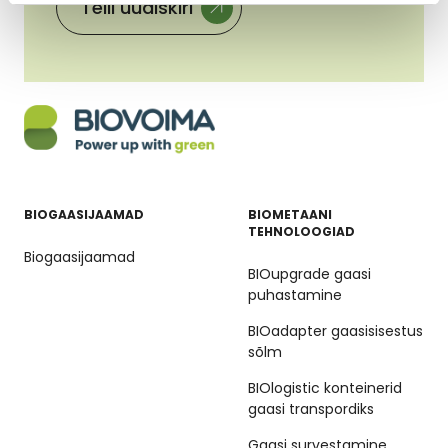
Telli uudiskiri
BIOGAASIJAAMAD
BIOMETAANI
TEHNOLOOGIAD
Biogaasijaamad
BIOupgrade gaasi
puhastamine
BIOadapter gaasisisestus
sõlm
BIOlogistic konteinerid
gaasi transpordiks
Gaasi survestamine