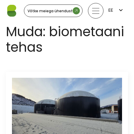
EE
Võtke meiega ühendust
FI
EN
Muda:
biometaani
LV
LT
SV
tehas
NO