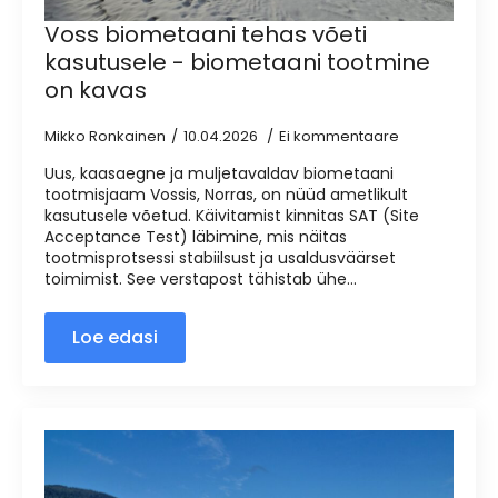
Voss biometaani tehas võeti
kasutusele - biometaani tootmine
on kavas
Mikko Ronkainen
10.04.2026
Ei kommentaare
Uus, kaasaegne ja muljetavaldav biometaani
tootmisjaam Vossis, Norras, on nüüd ametlikult
kasutusele võetud. Käivitamist kinnitas SAT (Site
Acceptance Test) läbimine, mis näitas
tootmisprotsessi stabiilsust ja usaldusväärset
toimimist. See verstapost tähistab ühe...
Loe edasi