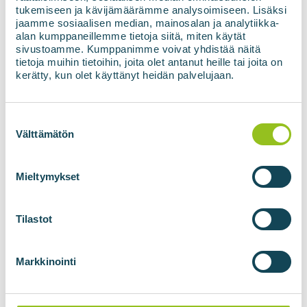
tukemiseen ja kävijämäärämme analysoimiseen. Lisäksi
jaamme sosiaalisen median, mainosalan ja analytiikka-
alan kumppaneillemme tietoja siitä, miten käytät
sivustoamme. Kumppanimme voivat yhdistää näitä
tietoja muihin tietoihin, joita olet antanut heille tai joita on
kerätty, kun olet käyttänyt heidän palvelujaan.
Suostumuksen
valinta
Välttämätön
Mieltymykset
Prefabrykowane, kompaktowe
rozwiązanie do zatłaczania do
Tilastot
sieci
Markkinointi
Jednostka przyłączeniowa sieci jest
prefabrykowanym rozwiązaniem wbudowanym w
10-calowy kontener morski, który jest całkowicie