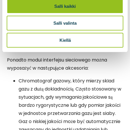
znormalizowany. Jedynie rozmiar orurowania,
Salli kaikki
elementy kontroli ciśnienia i akcesoria kontenera
są dobierane indywidualnie w zależności od
Salli valinta
sposobu doprowadzania gazu do kontenera,
ciśnienia w sieci gazowej i ilości gazu
Kiellä
przepływającego przez kontener.
Ponadto moduł interfejsu sieciowego można
wyposażyć w następujące akcesoria:
Chromatograf gazowy, który mierzy skład
gazu z dużą dokładnością. Często stosowany w
sytuacjach, gdy wymagania jakościowe są
bardzo rygorystyczne lub gdy pomiar jakości
w jednostce przetwarzania gazu jest słaby.
Gaz o niskiej jakości może być automatycznie
zawracany do jednostki uzdatniania lub