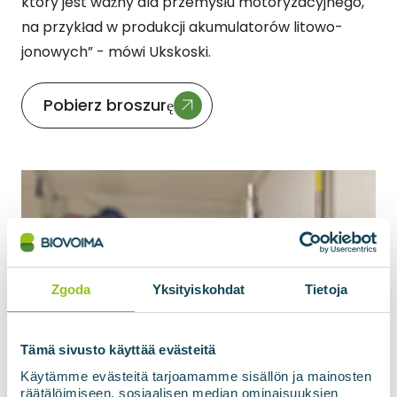
który jest ważny dla przemysłu motoryzacyjnego,
na przykład w produkcji akumulatorów litowo-
jonowych” - mówi Ukskoski.
Pobierz broszurę
Zgoda
Yksityiskohdat
Tietoja
Tämä sivusto käyttää evästeitä
Käytämme evästeitä tarjoamamme sisällön ja mainosten
räätälöimiseen, sosiaalisen median ominaisuuksien