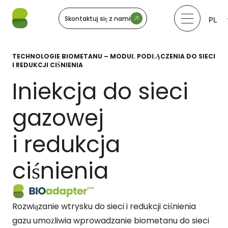
Skontaktuj się z nami
PL
LV
LT
EE
TECHNOLOGIE BIOMETANU – MODUŁ PODŁĄCZENIA DO SIECI
SV
I REDUKCJI CIŚNIENIA
NO
Iniekcja do sieci
gazowej
i redukcja
ciśnienia
Rozwiązanie wtrysku do sieci i redukcji ciśnienia
gazu umożliwia wprowadzanie biometanu do sieci