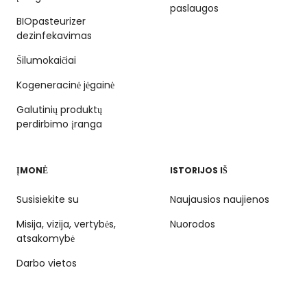
paslaugos
BIOpasteurizer
dezinfekavimas
Šilumokaičiai
Kogeneracinė jėgainė
Galutinių produktų
perdirbimo įranga
ĮMONĖ
ISTORIJOS IŠ
Susisiekite su
Naujausios naujienos
Misija, vizija, vertybės,
Nuorodos
atsakomybė
Darbo vietos