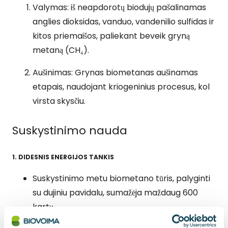
Valymas: iš neapdorotų biodujų pašalinamas
anglies dioksidas, vanduo, vandenilio sulfidas ir
kitos priemaišos, paliekant beveik gryną
metaną (CH₄).
Aušinimas: Grynas biometanas aušinamas
etapais, naudojant kriogeninius procesus, kol
virsta skysčiu.
Suskystinimo nauda
1. DIDESNIS ENERGIJOS TANKIS
Suskystinimo metu biometano tūris, palyginti
su dujiniu pavidalu, sumažėja maždaug 600
kartų.