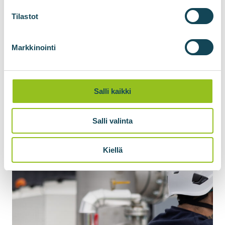
energijos kiekius dideliais atstumais.
Tilastot
Suskystintas biometanas (LBG) gali pakeisti
Markkinointi
suskystintas gamtines dujas (LNG).
Prašyti citatos
Salli kaikki
Salli valinta
Kiellä