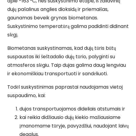
apie -163 °C, nes suskystinimo etape, iš žaliavinių
dujų pašalinus anglies dioksidą ir priemaišas,
gaunamas beveik grynas biometanas.
Suskystinimo temperatūrą galima padidinti didinant
slėgį.
Biometanas suskystinamas, kad dujų tūris būtų
suspaustas iki šeštadalio dujų tūrio, palyginti su
atmosferos slėgiu. Taip dujas galima daug lengviau
ir ekonomiškiau transportuoti ir sandėliuoti.
Todėl suskystinimas paprastai naudojamas vietoj
suspaudimo, kai:
dujos transportuojamos dideliais atstumais ir
kai reikia didžiausio dujų kiekio mažiausiame
įmanomame tūryje, pavyzdžiui, naudojant laivų
degalus.