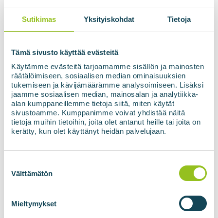
Dėl to transportavimas ir sandėliavimas
tampa daug efektyvesnis.
Sutikimas
Yksityiskohdat
Tietoja
2. LENGVESNIS IR PIGESNIS TRANSPORTAS
Tämä sivusto käyttää evästeitä
LBG galima gabenti cisternomis, laivais arba
Käytämme evästeitä tarjoamamme sisällön ja mainosten
traukiniais be vamzdynų.
räätälöimiseen, sosiaalisen median ominaisuuksien
tukemiseen ja kävijämäärämme analysoimiseen. Lisäksi
Tai leidžia transportuoti ir naudoti
jaamme sosiaalisen median, mainosalan ja analytiikka-
alan kumppaneillemme tietoja siitä, miten käytät
atsinaujinančią energiją netgi tose vietovėse,
sivustoamme. Kumppanimme voivat yhdistää näitä
kuriose nėra dujų infrastruktūros.
tietoja muihin tietoihin, joita olet antanut heille tai joita on
kerätty, kun olet käyttänyt heidän palvelujaan.
3. NAUDOJIMAS SUNKIŲJŲ TRANSPORTO PRIEMONIŲ, JŪRŲ
TRANSPORTO IR PRAMONĖS SRITYSE
Suostumuksen
Suskystintas biometanas (LBG) yra idealus
valinta
Välttämätön
sunkvežimiams, laivams ir pramoniniam
naudojimui.
Mieltymykset
LBG leidžia efektyviai perduoti didelius