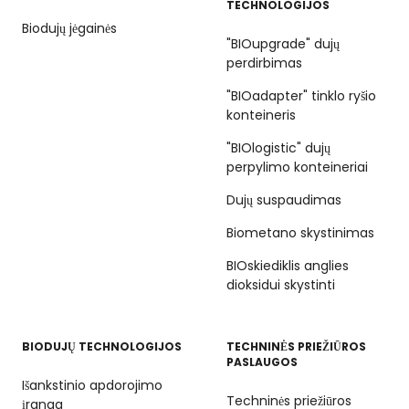
TECHNOLOGIJOS
Biodujų jėgainės
"BIOupgrade" dujų
perdirbimas
"BIOadapter" tinklo ryšio
konteineris
"BIOlogistic" dujų
perpylimo konteineriai
Dujų suspaudimas
Biometano skystinimas
BIOskiediklis anglies
dioksidui skystinti
BIODUJŲ TECHNOLOGIJOS
TECHNINĖS PRIEŽIŪROS
PASLAUGOS
Išankstinio apdorojimo
Techninės priežiūros
įranga