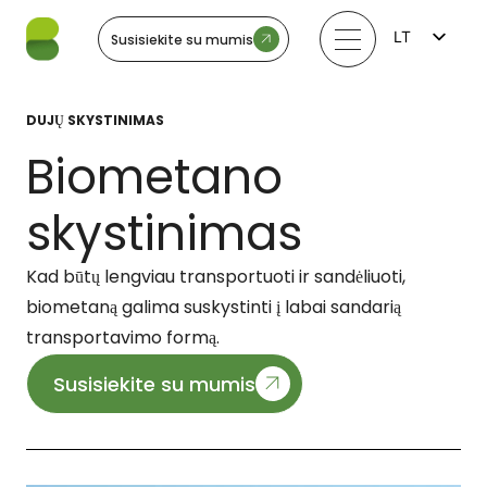
LT
Susisiekite su mumis
FI
EN
LV
DUJŲ SKYSTINIMAS
EE
SV
Biometano
NO
skystinimas
Kad būtų lengviau transportuoti ir sandėliuoti,
biometaną galima suskystinti į labai sandarią
transportavimo formą.
Susisiekite su mumis