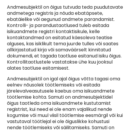
Andmesubjektil on õigus tutvuda teda puudutavate
andmetega registris ja nõuda ebatäpsete,
ebatäielike või aegunud andmete parandamist.
Kontrolli- ja parandustaotlused tuleb esitada
isikuandmete registri kontaktisikule, kelle
kontaktandmed on esitatud käesoleva teatise
alguses, kas isiklikult tema juurde tulles või saates
allkirjastatud kirja või samaväärselt kinnitatud
dokumendi, et tagada taotluse esitanud isiku õigus.
Kontrollitaotlustele vastatakse ühe kuu jooksul
alates taotluse esitamisest.
Andmesubjektil on igal ajal õigus võtta tagasi oma
eelnev nõusolek töötlemiseks või esitada
järelevalveasutusele kaebus oma isikuandmete
töötlemise kohta. Samuti on andmesubjektidel
õigus taotleda oma isikuandmete kustutamist
registrist, kui need ei ole enam vajalikud nende
kogumise või muul viisil töötlemise eesmärgil või kui
vastutaval töötlejal ei ole õiguslikke kohustusi
nende töötlemiseks või säilitamiseks. Samuti on