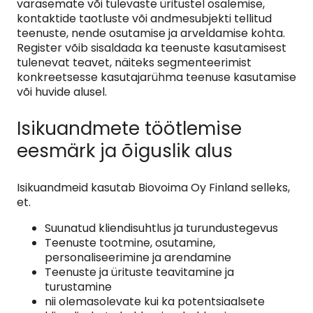
varasemate või tulevaste üritustel osalemise,
kontaktide taotluste või andmesubjekti tellitud
teenuste, nende osutamise ja arveldamise kohta.
Register võib sisaldada ka teenuste kasutamisest
tulenevat teavet, näiteks segmenteerimist
konkreetsesse kasutajarühma teenuse kasutamise
või huvide alusel.
Isikuandmete töötlemise
eesmärk ja õiguslik alus
Isikuandmeid kasutab Biovoima Oy Finland selleks,
et.
Suunatud kliendisuhtlus ja turundustegevus
Teenuste tootmine, osutamine,
personaliseerimine ja arendamine
Teenuste ja ürituste teavitamine ja
turustamine
nii olemasolevate kui ka potentsiaalsete