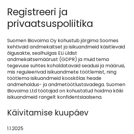
Registreeri ja
privaatsuspoliitika
Suomen Biovoima Oy kohustub järgima Soomes
kehtivaid andmekaitset ja isikuandmeid käsitlevaid
õigusakte, sealhulgas ELi üldist
andmekaitsemäärust (GDPR) ja muid tema
tegevuse suhtes kohaldatavaid seadusi ja määrusi,
mis reguleerivad isikuandmete töötlemist, ning
töötlema isikuandmeid kooskõlas heade
andmehaldus- ja andmetöötlustavadega. Suomen
Biovoima Ltd töötajad on kohustatud hoidma kõiki
isikuandmeid rangelt konfidentsiaalsena.
Käivitamise kuupäev
1.1.2025