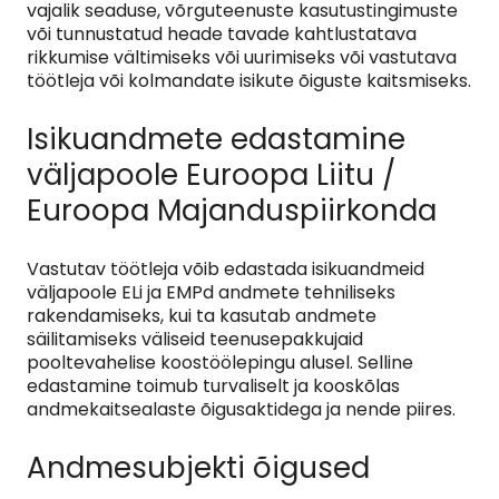
vajalik seaduse, võrguteenuste kasutustingimuste
või tunnustatud heade tavade kahtlustatava
rikkumise vältimiseks või uurimiseks või vastutava
töötleja või kolmandate isikute õiguste kaitsmiseks.
Isikuandmete edastamine
väljapoole Euroopa Liitu /
Euroopa Majanduspiirkonda
Vastutav töötleja võib edastada isikuandmeid
väljapoole ELi ja EMPd andmete tehniliseks
rakendamiseks, kui ta kasutab andmete
säilitamiseks väliseid teenusepakkujaid
pooltevahelise koostöölepingu alusel. Selline
edastamine toimub turvaliselt ja kooskõlas
andmekaitsealaste õigusaktidega ja nende piires.
Andmesubjekti õigused