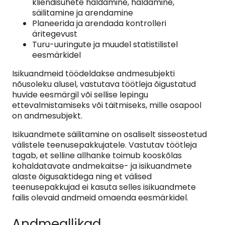
kliendisuhete haldamine, haldamine,
säilitamine ja arendamine
Planeerida ja arendada kontrolleri
äritegevust
Turu-uuringute ja muudel statistilistel
eesmärkidel
Isikuandmeid töödeldakse andmesubjekti
nõusoleku alusel, vastutava töötleja õigustatud
huvide eesmärgil või sellise lepingu
ettevalmistamiseks või täitmiseks, mille osapool
on andmesubjekt.
Isikuandmete säilitamine on osaliselt sisseostetud
välistele teenusepakkujatele. Vastutav töötleja
tagab, et selline allhanke toimub kooskõlas
kohaldatavate andmekaitse- ja isikuandmete
alaste õigusaktidega ning et välised
teenusepakkujad ei kasuta selles isikuandmete
failis olevaid andmeid omaenda eesmärkidel.
Andmeallikad