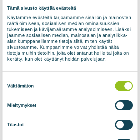
meetmed tagamaks, et ebatäpsed, ebaõiged või
Tämä sivusto käyttää evästeitä
aegunud isikuandmed, arvestades töötlemise
eesmärke, parandatakse või kustutatakse
Käytämme evästeitä tarjoamamme sisällön ja mainosten
põhjendamatu viivituseta.
räätälöimiseen, sosiaalisen median ominaisuuksien
tukemiseen ja kävijämäärämme analysoimiseen. Lisäksi
jaamme sosiaalisen median, mainosalan ja analytiikka-
Registri kaitse põhimõtted
alan kumppaneillemme tietoja siitä, miten käytät
sivustoamme. Kumppanimme voivat yhdistää näitä
tietoja muihin tietoihin, joita olet antanut heille tai joita on
Vastutavale töötlejale on oluline kliendi ja
kerätty, kun olet käyttänyt heidän palvelujaan.
veebilehe kasutaja isikuandmete konfidentsiaalsus.
Vastutav töötleja on rakendanud asjakohased
tehnilised ja korralduslikud meetmed, et kaitsta
Suostumuksen
isikuandmeid juhusliku või ebaseadusliku kadumise,
valinta
Välttämätön
avalikustamise, väärkasutuse, muutmise,
hävitamise või loata juurdepääsu eest.
Mieltymykset
Registri kasutamine on reguleeritud vastutava
töötleja organisatsioonis ja juurdepääs
isikuandmetele on piiratud juurdepääsuõigustega,
Tilastot
nii et juurdepääs ja õigus andmeid kasutada on
ainult neil töötajatel, kellel on oma tööülesannete