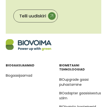
Telli uudiskiri
BIOGAASIJAAMAD
BIOMETAANI
TEHNOLOOGIAD
Biogaasijaamad
BIOupgrade gaasi
puhastamine
BIOadapter gaasisisestus
sõlm
BIOlogistic konteinerid