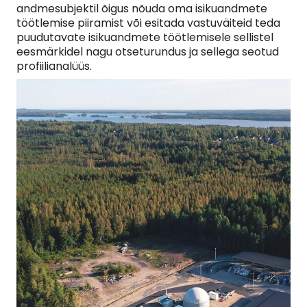
andmesubjektil õigus nõuda oma isikuandmete
töötlemise piiramist või esitada vastuväiteid teda
puudutavate isikuandmete töötlemisele sellistel
eesmärkidel nagu otseturundus ja sellega seotud
profiilianalüüs.