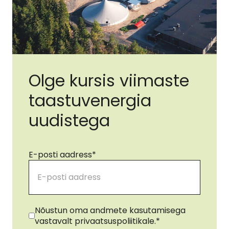
Olge kursis viimaste
taastuvenergia
uudistega
E-posti aadress
*
Nõusolek
*
Nõustun oma andmete kasutamisega
vastavalt privaatsuspoliitikale.
*