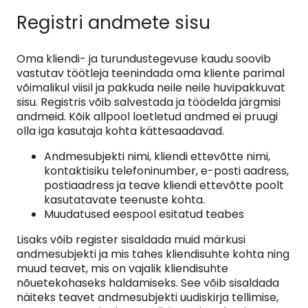
Registri andmete sisu
Oma kliendi- ja turundustegevuse kaudu soovib
vastutav töötleja teenindada oma kliente parimal
võimalikul viisil ja pakkuda neile neile huvipakkuvat
sisu. Registris võib salvestada ja töödelda järgmisi
andmeid. Kõik allpool loetletud andmed ei pruugi
olla iga kasutaja kohta kättesaadavad.
Andmesubjekti nimi, kliendi ettevõtte nimi,
kontaktisiku telefoninumber, e-posti aadress,
postiaadress ja teave kliendi ettevõtte poolt
kasutatavate teenuste kohta.
Muudatused eespool esitatud teabes
Lisaks võib register sisaldada muid märkusi
andmesubjekti ja mis tahes kliendisuhte kohta ning
muud teavet, mis on vajalik kliendisuhte
nõuetekohaseks haldamiseks. See võib sisaldada
näiteks teavet andmesubjekti uudiskirja tellimise,