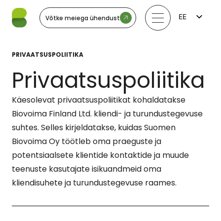
EE
Võtke meiega ühendust
FI
EN
LV
PRIVAATSUSPOLIITIKA
LT
SV
Privaatsuspoliitika
NO
Käesolevat privaatsuspoliitikat kohaldatakse
Biovoima Finland Ltd. kliendi- ja turundustegevuse
suhtes. Selles kirjeldatakse, kuidas Suomen
Biovoima Oy töötleb oma praeguste ja
potentsiaalsete klientide kontaktide ja muude
teenuste kasutajate isikuandmeid oma
kliendisuhete ja turundustegevuse raames.