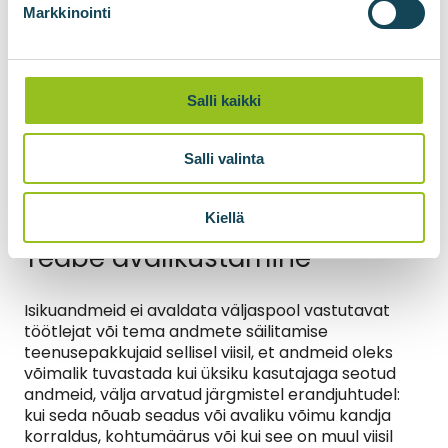
tõttu õigus registris salvestatud andmetele juurde
Markkinointi
pääseda ja kes vajavad neid andmeid oma
ülesannete täitmiseks.
Isikuandmete töötlemiseks kasutatavad
infosüsteemid on tehniliselt piisavalt kaitstud ja
Salli kaikki
juurdepääs neile on kaitstud asjakohaste
meetoditega, sealhulgas isiklike kasutajanimede ja
Salli valinta
paroolidega. Registriandmed on turvaliselt
varundatud. Isikuandmeid sisaldavate materjalide
hävitamine toimub turvaliselt.
Kiellä
Teabe avalikustamine
Isikuandmeid ei avaldata väljaspool vastutavat
töötlejat või tema andmete säilitamise
teenusepakkujaid sellisel viisil, et andmeid oleks
võimalik tuvastada kui üksiku kasutajaga seotud
andmeid, välja arvatud järgmistel erandjuhtudel:
kui seda nõuab seadus või avaliku võimu kandja
korraldus, kohtumäärus või kui see on muul viisil