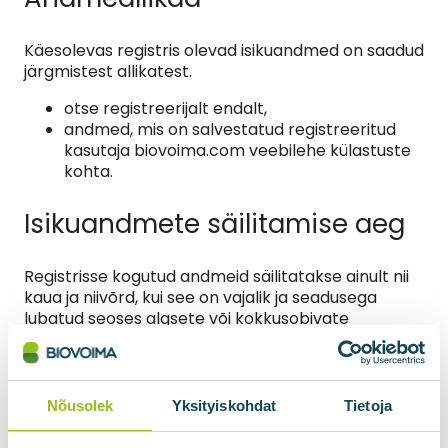
Käesolevas registris olevad isikuandmed on saadud
järgmistest allikatest.
otse registreerijalt endalt,
andmed, mis on salvestatud registreeritud
kasutaja biovoima.com veebilehe külastuste
kohta.
Isikuandmete säilitamise aeg
Registrisse kogutud andmeid säilitatakse ainult nii
kaua ja niivõrd, kui see on vajalik ja seadusega
lubatud seoses algsete või kokkusobivate
eesmärkidega, milleks isikuandmeid koguti.
Isikuandmeid võib kasutada pärast kliendisuhte
lõppu, kui see on vajalik, kui seda nõuab kohaldatav
õigus.
Nõusolek
Yksityiskohdat
Tietoja
Lisaks võtab vastutav töötleja kõik mõistlikud