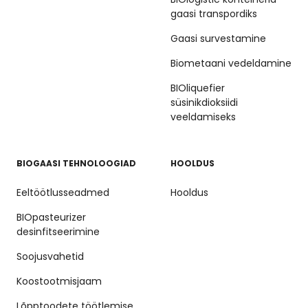
gaasi transpordiks
Gaasi survestamine
Biometaani vedeldamine
BIOliquefier
süsinikdioksiidi
veeldamiseks
BIOGAASI TEHNOLOOGIAD
HOOLDUS
Eeltöötlusseadmed
Hooldus
BIOpasteurizer
desinfitseerimine
Soojusvahetid
Koostootmisjaam
Lõpptoodete töötlemise