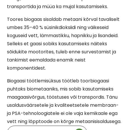
transportida ja müüa ka mujal kasutamiseks.
Toores biogaas sisaldab metaani kõrval tavaliselt
umbes 35–40 % süsinikdioksiidi ning väikeseid
koguseid vett, lämmastikku, hapnikku ja lisandeid.
Selleks et gaasi sobiks kasutamiseks näiteks
sõidukite mootorites, tuleb enne survestamist ja
tankimist eemaldada enamik neist
komponentidest.
Biogaasi töötlemisüksus töötleb toorbiogaasi
puhtaks biometaaniks, mis sobib kasutamiseks
maagaasivõrgus, tööstuses või transpordis. Tänu
usaldusväärsetele ja kvaliteetsetele membraan-
ja PSA-tehnoloogiatele ei ole vaja kemikaale ega
vett ning lõpptoode on kõrge metaanisisaldusega.