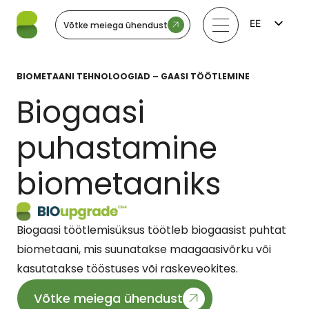
EE
Võtke meiega ühendust
FI
EN
LV
BIOMETAANI TEHNOLOOGIAD – GAASI TÖÖTLEMINE
LT
SV
Biogaasi
NO
puhastamine
biometaaniks
Biogaasi töötlemisüksus töötleb biogaasist puhtat
biometaani, mis suunatakse maagaasivõrku või
kasutatakse tööstuses või raskeveokites.
Võtke meiega ühendust