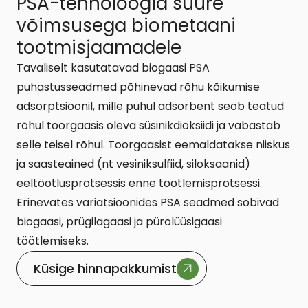
PSA-tehnoloogia suure
võimsusega biometaani
tootmisjaamadele
Tavaliselt kasutatavad biogaasi PSA
puhastusseadmed põhinevad rõhu kõikumise
adsorptsioonil, mille puhul adsorbent seob teatud
rõhul toorgaasis oleva süsinikdioksiidi ja vabastab
selle teisel rõhul. Toorgaasist eemaldatakse niiskus
ja saasteained (nt vesiniksulfiid, siloksaanid)
eeltöötlusprotsessis enne töötlemisprotsessi.
Erinevates variatsioonides PSA seadmed sobivad
biogaasi, prügilagaasi ja pürolüüsigaasi
töötlemiseks.
Küsige hinnapakkumist