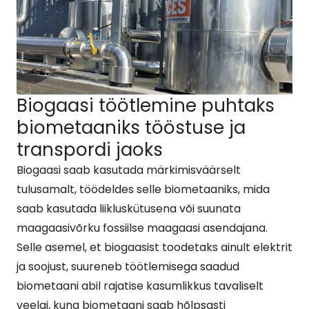
Biogaasi töötlemine puhtaks
biometaaniks tööstuse ja
transpordi jaoks
Biogaasi saab kasutada märkimisväärselt
tulusamalt, töödeldes selle biometaaniks, mida
saab kasutada liikluskütusena või suunata
maagaasivõrku fossiilse maagaasi asendajana.
Selle asemel, et biogaasist toodetaks ainult elektrit
ja soojust, suureneb töötlemisega saadud
biometaani abil rajatise kasumlikkus tavaliselt
veelgi, kuna biometaani saab hõlpsasti