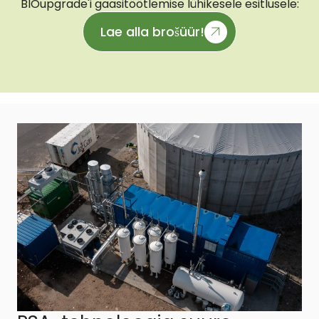
BIOupgrade'i gaasitöötlemise lühikesele esitlusele:
Lae alla brošüür!