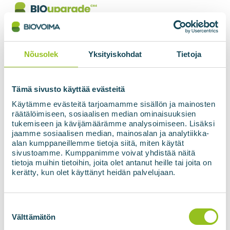
Membraanpuhastus
võimaldab paindlikku
Nõusolek
Yksityiskohdat
Tietoja
tootmist
Biovoima BIOupgrade gaasipuhastus on
Tämä sivusto käyttää evästeitä
automatiseeritud, kergesti jälgitav ja kaugjuhitav
Käytämme evästeitä tarjoamamme sisällön ja mainosten
räätälöimiseen, sosiaalisen median ominaisuuksien
üksus, mis kasutab maailma juhtiva membraanide
tukemiseen ja kävijämäärämme analysoimiseen. Lisäksi
tootja Air Products'i membraantehnoloogiat.
jaamme sosiaalisen median, mainosalan ja analytiikka-
alan kumppaneillemme tietoja siitä, miten käytät
BIOupgrade võimaldab efektiivset gaasitöötlust
sivustoamme. Kumppanimme voivat yhdistää näitä
metaanikontsentratsioonini üle 99%.
tietoja muihin tietoihin, joita olet antanut heille tai joita on
kerätty, kun olet käyttänyt heidän palvelujaan.
Membraanpuhastus on biogaasi töötlemise
meetod, mille puhul puhastatav gaas voolab läbi
sadade õhukeste spagetilaadsete kiudude.
Suostumuksen
valinta
Süsinikdioksiid ja metaan eraldatakse kasutades
Välttämätön