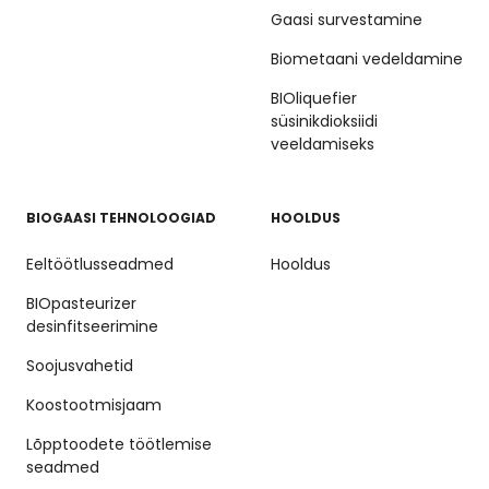
Gaasi survestamine
Biometaani vedeldamine
BIOliquefier
süsinikdioksiidi
veeldamiseks
BIOGAASI TEHNOLOOGIAD
HOOLDUS
Eeltöötlusseadmed
Hooldus
BIOpasteurizer
desinfitseerimine
Soojusvahetid
Koostootmisjaam
Lõpptoodete töötlemise
seadmed