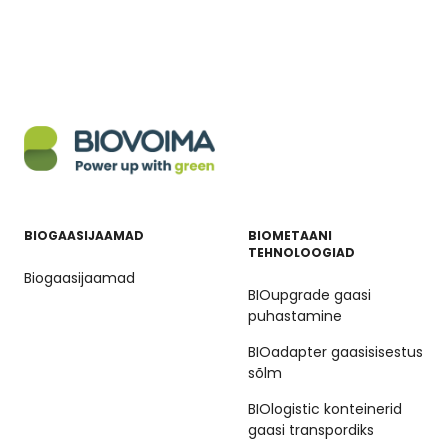
BIOGAASIJAAMAD
BIOMETAANI
TEHNOLOOGIAD
Biogaasijaamad
BIOupgrade gaasi
puhastamine
BIOadapter gaasisisestus
sõlm
BIOlogistic konteinerid
gaasi transpordiks