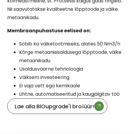
kolmeastmeline, st. Protsessi käigus gaas ringleb.
Nii saavutatakse kvaliteetne lõpptoode ja väike
metaanikadu.
Membraanpuhastuse eelised on:
Sobib ka väiketootmiseks, alates 50 Nm3/h
Kõrge metaanisisaldusega lõpptoode, väike
metaanikadu
Usaldusväärne tehnoloogia
Väiksem investeering
Ei vaja vett ega kemikaale
Lihtne, automatiseeritud ja kaugjälgitav töö
Lae alla BIOupgrade'i brošüür!