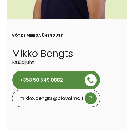
VÕTKE MEIEGA ÜHENDUST
Mikko Bengts
Müügijuht
+358 50 549 0882
mikko.bengts@biovoima.fi