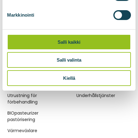
BIOlogistic gas transport
Markkinointi
Komprimering av gas
Förvätskning av
biometan
Salli kaikki
BIOliquefier för
kondensering av
Salli valinta
koldioxid
Kiellä
BIOGASTEKNIK
UNDERHÅLLSTJÄNSTER
Utrustning för
Underhållstjänster
förbehandling
BIOpasteurizer
pastörisering
Värmeväxlare