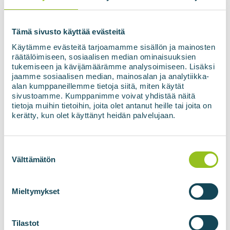
integritetspolicyn.
*
Tämä sivusto käyttää evästeitä
Käytämme evästeitä tarjoamamme sisällön ja mainosten
räätälöimiseen, sosiaalisen median ominaisuuksien
tukemiseen ja kävijämäärämme analysoimiseen. Lisäksi
jaamme sosiaalisen median, mainosalan ja analytiikka-
alan kumppaneillemme tietoja siitä, miten käytät
sivustoamme. Kumppanimme voivat yhdistää näitä
tietoja muihin tietoihin, joita olet antanut heille tai joita on
kerätty, kun olet käyttänyt heidän palvelujaan.
Suostumuksen
BIOGASANLÄGGNINGAR
TEKNOLOGIER FÖR
valinta
Välttämätön
BIOMETAN
Biogasanläggningar
BIOuppgrade
Mieltymykset
gasbehandling
BIOadapter gasnät
Tilastot
injektion