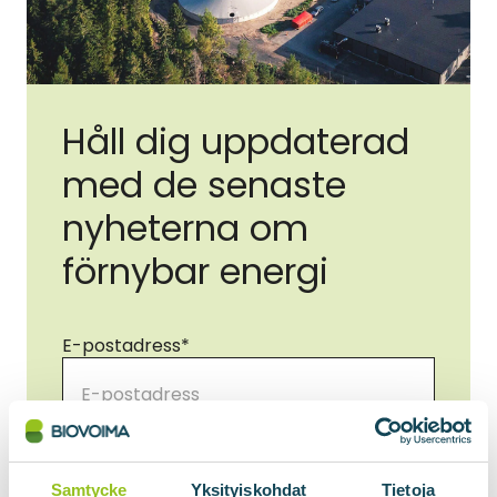
Håll dig uppdaterad
med de senaste
nyheterna om
förnybar energi
E-postadress
*
Samtycke
*
Jag samtycker till att mina uppgifter
används i enlighet med
Samtycke
Yksityiskohdat
Tietoja