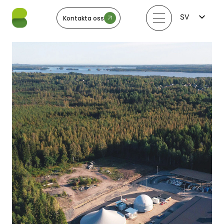
SV
Kontakta oss
FI
EN
LV
LT
EE
NO