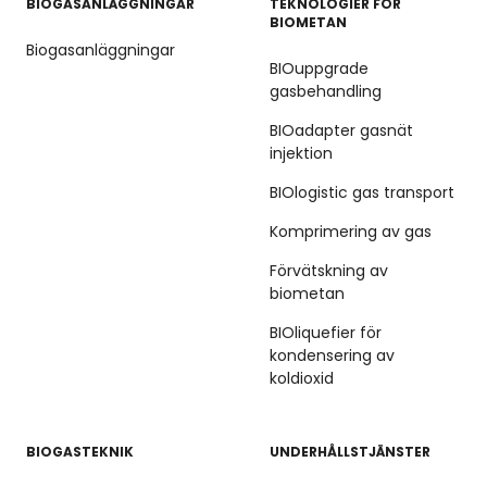
BIOGASANLÄGGNINGAR
TEKNOLOGIER FÖR
BIOMETAN
Biogasanläggningar
BIOuppgrade
gasbehandling
BIOadapter gasnät
injektion
BIOlogistic gas transport
Komprimering av gas
Förvätskning av
biometan
BIOliquefier för
kondensering av
koldioxid
BIOGASTEKNIK
UNDERHÅLLSTJÄNSTER