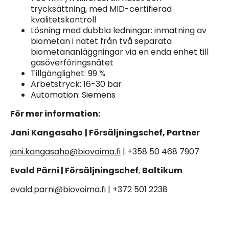
trycksättning, med MID-certifierad
kvalitetskontroll
Lösning med dubbla ledningar: inmatning av
biometan i nätet från två separata
biometananläggningar via en enda enhet till
gasöverföringsnätet
Tillgänglighet: 99 %
Arbetstryck: 16-30 bar
Automation: Siemens
För mer information:
Jani Kangasaho
| Försäljningschef, Partner
jani.kangasaho@biovoima.fi
| +358 50 468 7907
Evald Pärni | Försäljningschef
,
Baltikum
evald.parni@biovoima.fi
| +372 501 2238