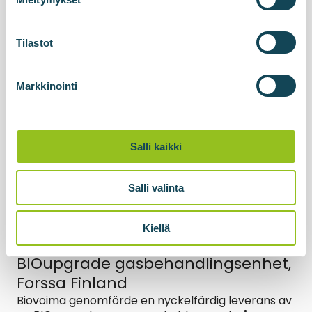
utrustning 2024 och officiell driftsättning av
anläggningen i april 2026....
Tilastot
Läs mer om nyheterna
Markkinointi
Salli kaikki
Salli valinta
Kiellä
05.11.2025
BIOupgrade gasbehandlingsenhet,
Forssa Finland
Biovoima genomförde en nyckelfärdig leverans av