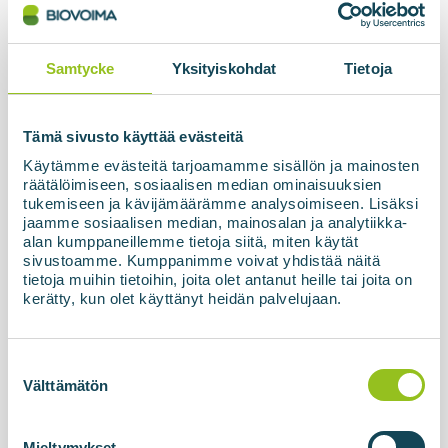
Läs mer om nyheterna
Samtycke
Yksityiskohdat
Tietoja
Tämä sivusto käyttää evästeitä
Käytämme evästeitä tarjoamamme sisällön ja mainosten
räätälöimiseen, sosiaalisen median ominaisuuksien
tukemiseen ja kävijämäärämme analysoimiseen. Lisäksi
jaamme sosiaalisen median, mainosalan ja analytiikka-
alan kumppaneillemme tietoja siitä, miten käytät
sivustoamme. Kumppanimme voivat yhdistää näitä
tietoja muihin tietoihin, joita olet antanut heille tai joita on
kerätty, kun olet käyttänyt heidän palvelujaan.
10.04.2026
Biogasanläggning och tankstation i
Suostumuksen
Voss, Norge
valinta
Välttämätön
Biovoima genomförde en stor
biometananläggning i Bergens ekonomiska region i
Voss i Norge, med byggstart och installation av
Mieltymykset