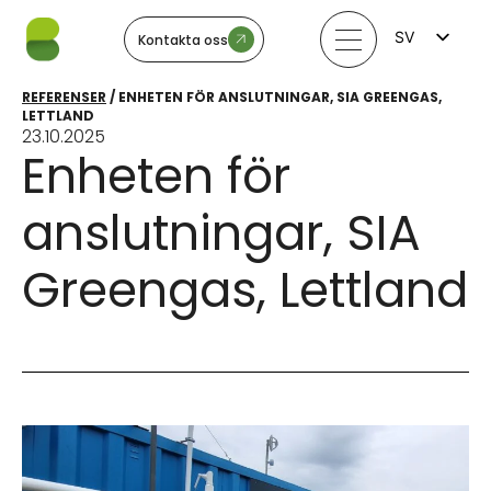
SV
Kontakta oss
FI
EN
REFERENSER
/
ENHETEN FÖR ANSLUTNINGAR, SIA GREENGAS,
LV
LETTLAND
LT
23.10.2025
EE
Enheten för
NO
anslutningar, SIA
Greengas, Lettland