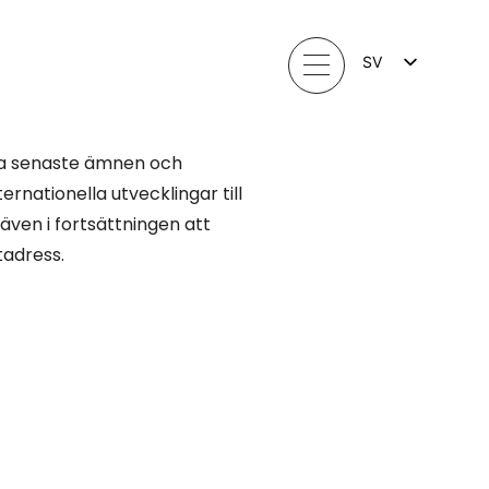
SV
FI
EN
LV
LT
ra senaste ämnen och
EE
ernationella utvecklingar till
NO
ven i fortsättningen att
tadress.