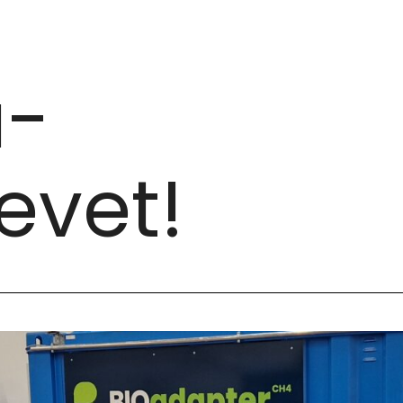
a-
evet!