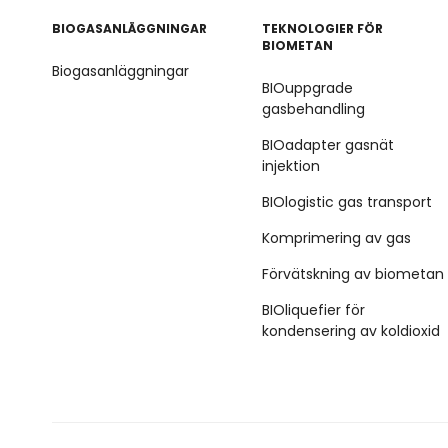
BIOGASANLÄGGNINGAR
TEKNOLOGIER FÖR
BIOMETAN
Biogasanläggningar
BIOuppgrade
gasbehandling
BIOadapter gasnät
injektion
BIOlogistic gas transport
Komprimering av gas
Förvätskning av biometan
BIOliquefier för
kondensering av koldioxid