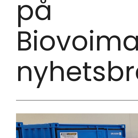
på
Biovoim
nyhetsbr