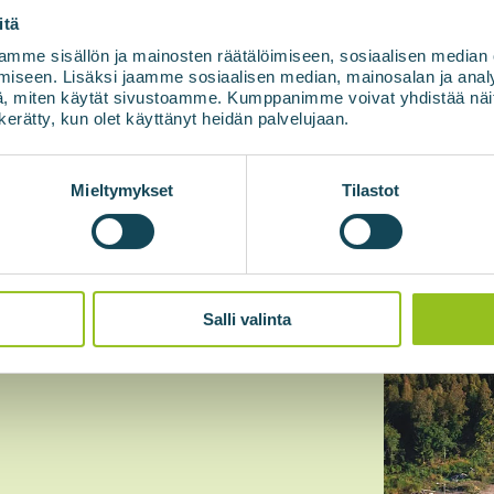
itä
mme sisällön ja mainosten räätälöimiseen, sosiaalisen median
iseen. Lisäksi jaamme sosiaalisen median, mainosalan ja analy
, miten käytät sivustoamme. Kumppanimme voivat yhdistää näitä t
ppdaterad
n kerätty, kun olet käyttänyt heidän palvelujaan.
naste
Mieltymykset
Tilastot
 om
nergi
Salli valinta