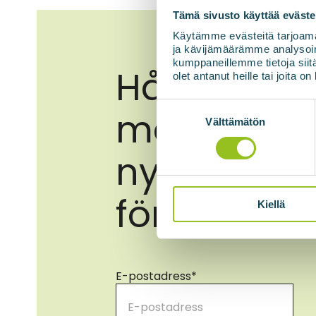
Tämä sivusto käyttää eväste
Käytämme evästeitä tarjoama
ja kävijämäärämme analysoim
kumppaneillemme tietoja siitä
Håll dig u
olet antanut heille tai joita o
Suostumuksen
med de se
valinta
Välttämätön
nyheterna
förnybar e
Kiellä
E-postadress
*