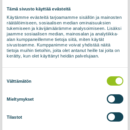
Tämä sivusto käyttää evästeitä
Håll dig uppdaterad
Käytämme evästeitä tarjoamamme sisällön ja mainosten
med de senaste
räätälöimiseen, sosiaalisen median ominaisuuksien
tukemiseen ja kävijämäärämme analysoimiseen. Lisäksi
nyheterna om
jaamme sosiaalisen median, mainosalan ja analytiikka-
alan kumppaneillemme tietoja siitä, miten käytät
förnybar energi
sivustoamme. Kumppanimme voivat yhdistää näitä
tietoja muihin tietoihin, joita olet antanut heille tai joita on
kerätty, kun olet käyttänyt heidän palvelujaan.
E-postadress
*
Suostumuksen
valinta
Välttämätön
Samtycke
*
Jag samtycker till att mina uppgifter
Mieltymykset
används i enlighet med
integritetspolicyn.
*
Tilastot