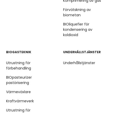
Komprimering av gas
Förvätskning av
biometan
BIOliquefier för
kondensering av
koldioxid
BIOGASTEKNIK
UNDERHÅLLSTJÄNSTER
Utrustning för
Underhållstjänster
förbehandling
BIOpasteurizer
pastörisering
Värmeväxlare
Kraftvärmeverk
Utrustning för