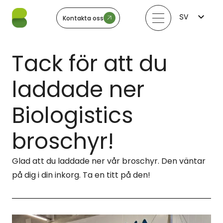
SV
Kontakta oss
FI
EN
LV
Tack för att du
LT
EE
NO
laddade ner
Biologistics
broschyr!
Glad att du laddade ner vår broschyr. Den väntar
på dig i din inkorg. Ta en titt på den!