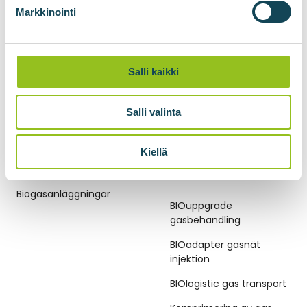
Prenumerera på
Markkinointi
nyhetsbrevet
Salli kaikki
Salli valinta
Kiellä
BIOGASANLÄGGNINGAR
TEKNOLOGIER FÖR
BIOMETAN
Biogasanläggningar
BIOuppgrade
gasbehandling
BIOadapter gasnät
injektion
BIOlogistic gas transport