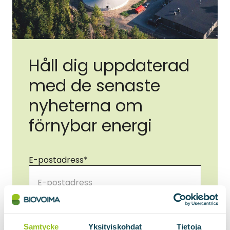
Håll dig uppdaterad
med de senaste
nyheterna om
förnybar energi
E-postadress
*
Samtycke
*
Jag samtycker till att mina uppgifter
används i enlighet med
Samtycke
Yksityiskohdat
Tietoja