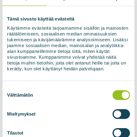
integritetspolicyn.
*
Tämä sivusto käyttää evästeitä
Käytämme evästeitä tarjoamamme sisällön ja mainosten
räätälöimiseen, sosiaalisen median ominaisuuksien
tukemiseen ja kävijämäärämme analysoimiseen. Lisäksi
jaamme sosiaalisen median, mainosalan ja analytiikka-
alan kumppaneillemme tietoja siitä, miten käytät
sivustoamme. Kumppanimme voivat yhdistää näitä
tietoja muihin tietoihin, joita olet antanut heille tai joita on
kerätty, kun olet käyttänyt heidän palvelujaan.
Suostumuksen
BIOGASANLÄGGNINGAR
TEKNOLOGIER FÖR
valinta
Välttämätön
BIOMETAN
Biogasanläggningar
BIOuppgrade
Mieltymykset
gasbehandling
BIOadapter gasnät
Tilastot
injektion