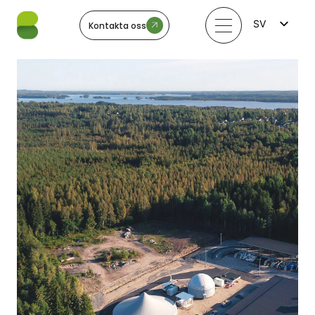
SV
Kontakta oss
FI
EN
LV
LT
EE
NO