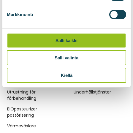
BIOlogistic gas transport
Markkinointi
Komprimering av gas
Förvätskning av
biometan
Salli kaikki
BIOliquefier för
kondensering av
Salli valinta
koldioxid
Kiellä
BIOGASTEKNIK
UNDERHÅLLSTJÄNSTER
Utrustning för
Underhållstjänster
förbehandling
BIOpasteurizer
pastörisering
Värmeväxlare