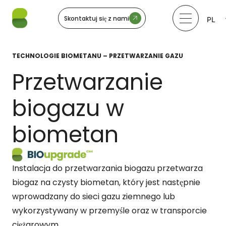
Skontaktuj się z nami
PL
LV
LT
EE
TECHNOLOGIE BIOMETANU – PRZETWARZANIE GAZU
SV
NO
Przetwarzanie
biogazu w
biometan
Instalacja do przetwarzania biogazu przetwarza
biogaz na czysty biometan, który jest następnie
wprowadzany do sieci gazu ziemnego lub
wykorzystywany w przemyśle oraz w transporcie
ciężarowym.