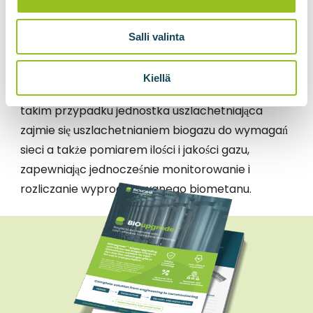
BIOupgrade jest dostosowany nie tylko do
przetwarzania biogazu w biometan, ale także do
Salli valinta
dostarczania gazu do sieci gazu ziemnego.
BIOupgrade można zintegrować z kontenerem
Kiellä
przyłączeniowym BIOadapter firmy Biovoima. W
takim przypadku jednostka uszlachetniająca
zajmie się uszlachetnianiem biogazu do wymagań
sieci a także pomiarem ilości i jakości gazu,
zapewniając jednocześnie monitorowanie i
rozliczanie wyprodukowanego biometanu.