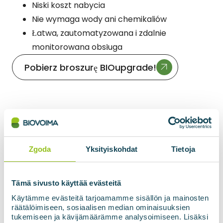
Niski koszt nabycia
Nie wymaga wody ani chemikaliów
Łatwa, zautomatyzowana i zdalnie
monitorowana obsługa
Pobierz broszurę BIOupgrade!
Elastyczne możliwości
Zgoda
Yksityiskohdat
Tietoja
operacyjne dzięki
membranowemu
Tämä sivusto käyttää evästeitä
przetwarzaniu gazu
Käytämme evästeitä tarjoamamme sisällön ja mainosten
räätälöimiseen, sosiaalisen median ominaisuuksien
tukemiseen ja kävijämäärämme analysoimiseen. Lisäksi
System przetwarzania gazu BIOupgrade firmy