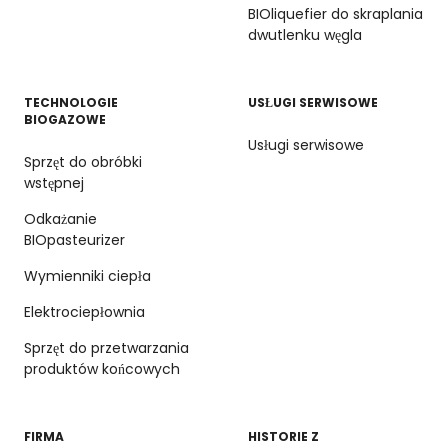
BIOliquefier do skraplania
dwutlenku węgla
TECHNOLOGIE
USŁUGI SERWISOWE
BIOGAZOWE
Usługi serwisowe
Sprzęt do obróbki
wstępnej
Odkażanie
BIOpasteurizer
Wymienniki ciepła
Elektrociepłownia
Sprzęt do przetwarzania
produktów końcowych
FIRMA
HISTORIE Z