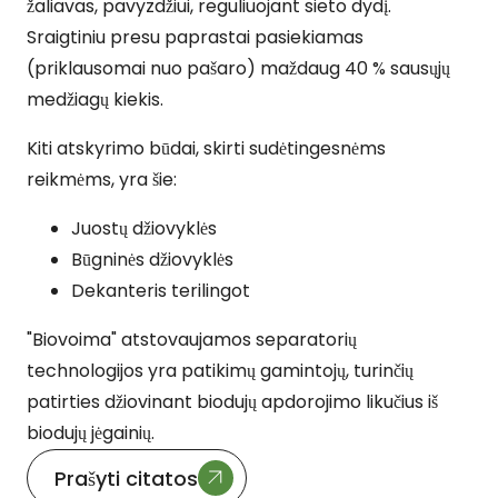
žaliavas, pavyzdžiui, reguliuojant sieto dydį.
Sraigtiniu presu paprastai pasiekiamas
(priklausomai nuo pašaro) maždaug 40 % sausųjų
medžiagų kiekis.
Kiti atskyrimo būdai, skirti sudėtingesnėms
reikmėms, yra šie:
Juostų džiovyklės
Būgninės džiovyklės
Dekanteris terilingot
"Biovoima" atstovaujamos separatorių
technologijos yra patikimų gamintojų, turinčių
patirties džiovinant biodujų apdorojimo likučius iš
biodujų jėgainių.
Prašyti citatos