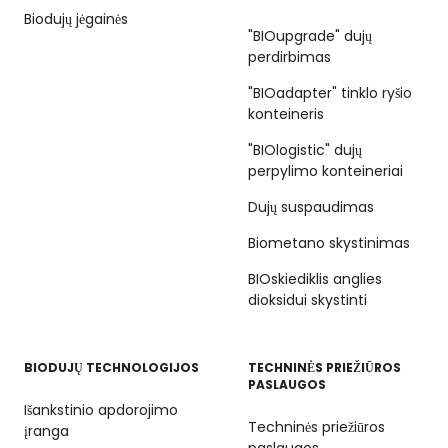
Biodujų jėgainės
"BIOupgrade" dujų
perdirbimas
"BIOadapter" tinklo ryšio
konteineris
"BIOlogistic" dujų
perpylimo konteineriai
Dujų suspaudimas
Biometano skystinimas
BIOskiediklis anglies
dioksidui skystinti
BIODUJŲ TECHNOLOGIJOS
TECHNINĖS PRIEŽIŪROS
PASLAUGOS
Išankstinio apdorojimo
Techninės priežiūros
įranga
paslaugos