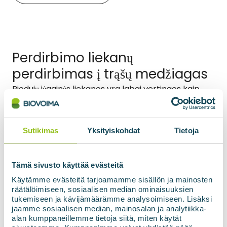
Perdirbimo liekanų
perdirbimas į trąšų medžiagas
Biodujų jėgainės liekanos yra labai vertingos kaip
trąšos. Tai ypač svarbu sausojo virškinimo
įrenginiuose, kuriuose žaliavoje esančios
maistingosios medžiagos yra surištos daug
Sutikimas
Yksityiskohdat
Tietoja
mažesniame skysčio tūryje nei drėgnojo virškinimo
įrenginiuose, t. y. maistingųjų medžiagų kiekis trąšose
Tämä sivusto käyttää evästeitä
yra didesnis.
Käytämme evästeitä tarjoamamme sisällön ja mainosten
räätälöimiseen, sosiaalisen median ominaisuuksien
Perdirbimo liekanos gali būti naudojamos kaip
tukemiseen ja kävijämäärämme analysoimiseen. Lisäksi
jaamme sosiaalisen median, mainosalan ja analytiikka-
tokios arba:
alan kumppaneillemme tietoja siitä, miten käytät