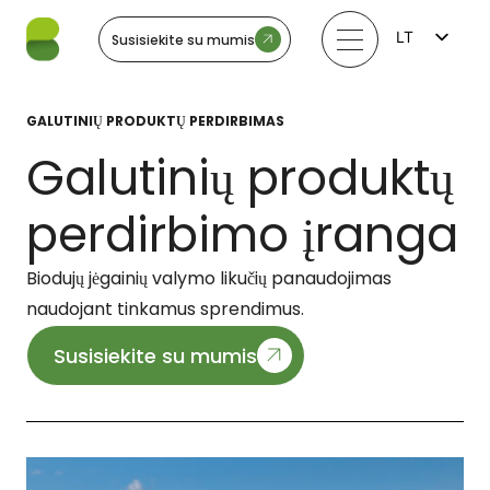
LT
Susisiekite su mumis
FI
EN
LV
GALUTINIŲ PRODUKTŲ PERDIRBIMAS
EE
SV
Galutinių produktų
NO
perdirbimo įranga
Biodujų jėgainių valymo likučių panaudojimas
naudojant tinkamus sprendimus.
Susisiekite su mumis