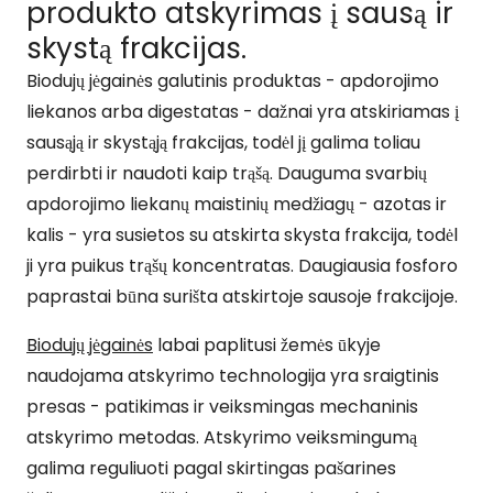
produkto atskyrimas į sausą ir
skystą frakcijas.
Biodujų jėgainės galutinis produktas - apdorojimo
liekanos arba digestatas - dažnai yra atskiriamas į
sausąją ir skystąją frakcijas, todėl jį galima toliau
perdirbti ir naudoti kaip trąšą. Dauguma svarbių
apdorojimo liekanų maistinių medžiagų - azotas ir
kalis - yra susietos su atskirta skysta frakcija, todėl
ji yra puikus trąšų koncentratas. Daugiausia fosforo
paprastai būna surišta atskirtoje sausoje frakcijoje.
Biodujų jėgainės
labai paplitusi žemės ūkyje
naudojama atskyrimo technologija yra sraigtinis
presas - patikimas ir veiksmingas mechaninis
atskyrimo metodas. Atskyrimo veiksmingumą
galima reguliuoti pagal skirtingas pašarines