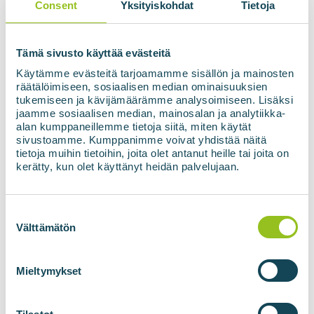
Consent
Yksityiskohdat
Tietoja
Consent
*
I agree to the use of my data in
accordance with the Privacy Policy.
*
Tämä sivusto käyttää evästeitä
Käytämme evästeitä tarjoamamme sisällön ja mainosten
räätälöimiseen, sosiaalisen median ominaisuuksien
Subscribe to the newsletter
tukemiseen ja kävijämäärämme analysoimiseen. Lisäksi
jaamme sosiaalisen median, mainosalan ja analytiikka-
alan kumppaneillemme tietoja siitä, miten käytät
sivustoamme. Kumppanimme voivat yhdistää näitä
tietoja muihin tietoihin, joita olet antanut heille tai joita on
kerätty, kun olet käyttänyt heidän palvelujaan.
Suostumuksen
valinta
Välttämätön
BIOGAS PLANTS
BIOMETHANE
TECHNOLOGIES
Mieltymykset
Biogas plants
BIOupgrade biogas
upgrading