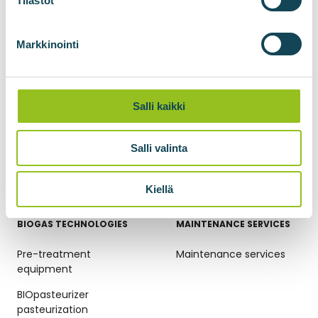
Tilastot
BIOadapter grid injection
unit
Markkinointi
BIOlogistic gas
transportation
containers
Salli kaikki
Gas compression
Biomethane liquefaction
Salli valinta
BIOliquefier for carbon
dioxide liquefaction
Kiellä
BIOGAS TECHNOLOGIES
MAINTENANCE SERVICES
Pre-treatment
Maintenance services
equipment
BIOpasteurizer
pasteurization