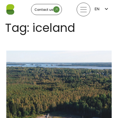
EN
Contact us
FI
LV
Tag:
iceland
LT
EE
SV
NO